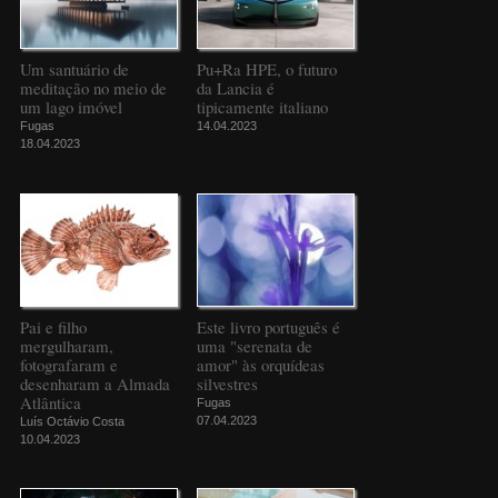
Um santuário de
Pu+Ra HPE, o futuro
meditação no meio de
da Lancia é
um lago imóvel
tipicamente italiano
Fugas
14.04.2023
18.04.2023
Pai e filho
Este livro português é
mergulharam,
uma "serenata de
fotografaram e
amor" às orquídeas
desenharam a Almada
silvestres
Atlântica
Fugas
07.04.2023
Luís Octávio Costa
10.04.2023