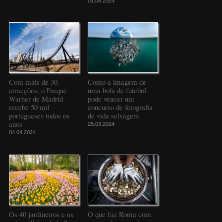
01.06.2024
Com mais de 30
Como a imagem de
atracções, o Parque
uma bola de futebol
Warner de Madrid
pode vencer um
recebe 50 mil
concurso de fotografia
portugueses todos os
de vida selvagem
anos
25.03.2024
04.04.2024
Os 40 jardineiros e os
O que faz Roma com