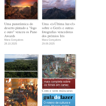
comunismo-
comunismo-
Rui Barbosa Batista
capitalismo
capitalismo
Rui Barbosa Batista
Rui Barbosa Batista
Uma panorâmica do
Uma <i>Última luz</i>
deserto pintado a "fogo
sobre o Gerês e outras
e ouro" venceu os Pano
fotografias vencedoras
Awards
dos prémios Iris
Mara Gonçalves
Mara Gonçalves
28.10.2025
29.09.2025
Fugas em papel
São Tomé e Príncipe:
Em Veneza, o
um olhar de
Carnaval é sedução.
contemplação das suas
Com e sem máscaras
áreas protegidas
Fugas
18.02.2025
Jorge Araújo
24.03.2025