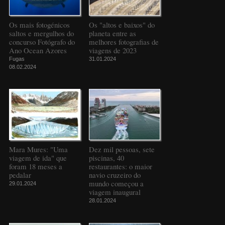
Os mais fotogénicos
Os "altos e baixos" do
saltos e mergulhos do
planeta entre as
concurso Fotógrafo do
melhores fotografias de
Ano Ocean Azores
viagens de 2023
Fugas
31.01.2024
08.02.2024
Mara Mures: "Uma
Dez mil pessoas, sete
viagem de ida" que
piscinas, 40
foram 18 meses a
restaurantes: o maior
pedalar
navio cruzeiro do
mundo começou a
29.01.2024
viagem inaugural
28.01.2024