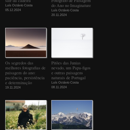
sair da cadeira
Fotógrafo de Paisagem
do Ano no Imaginature
Luís Octávio Costa
05.12.2024
Luís Octávio Costa
20.11.2024
Os segredos das
Pitões das Junias
melhores fotografias de
nevado, um Papa-figos
paisagem do ano:
e outras paisagens
paciência, persistência
naturais de Portugal
e determinação
Luís Octávio Costa
08.11.2024
19.11.2024