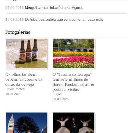
05.06.2013
Mergulhar com tubarões nos Açores
15.03.2013
Os tubarões-baleia que vêm comer à nossa mão
Fotogalerias
Os olhos também
O "Jardim da Europa"
bebem: as cores e as
tem sete milhões de
caras da cerveja
flores: Keukenhof abriu
portas a visitas
David Pontes
10.07.2026
Fugas
23.03.2026