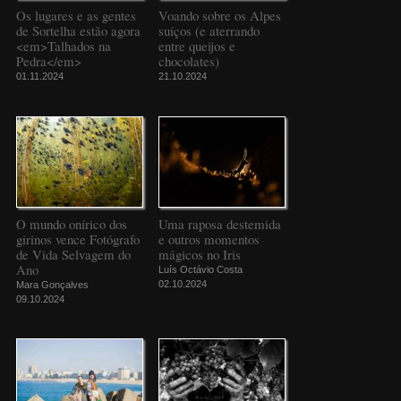
Os lugares e as gentes
Voando sobre os Alpes
de Sortelha estão agora
suíços (e aterrando
<em>Talhados na
entre queijos e
Pedra</em>
chocolates)
01.11.2024
21.10.2024
O mundo onírico dos
Uma raposa destemida
girinos vence Fotógrafo
e outros momentos
de Vida Selvagem do
mágicos no Iris
Ano
Luís Octávio Costa
02.10.2024
Mara Gonçalves
09.10.2024