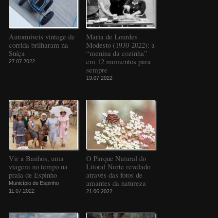
Automóveis vintage de
Maria de Lourdes
corrida brilharam na
Modesto (1930-2022): a
Suíça
“menina da cozinha”
em 12 momentos para
27.07.2022
sempre
19.07.2022
Vir a Banhos, uma
O Parque Natural do
viagem no tempo na
Litoral Norte revelado
praia de Espinho
através das fotos de
amantes da natureza
Município de Espinho
11.07.2022
21.06.2022