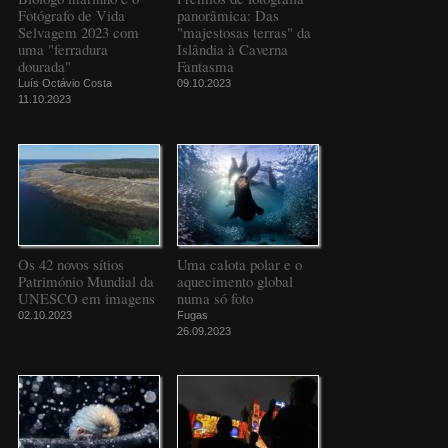
Fotógrafo de Vida
panorâmica: Das
Selvagem 2023 com
"majestosas terras" da
uma "ferradura
Islândia à Caverna
dourada"
Fantasma
Luís Octávio Costa
09.10.2023
11.10.2023
Os 42 novos sítios
Uma calota polar e o
Património Mundial da
aquecimento global
UNESCO em imagens
numa só foto
02.10.2023
Fugas
26.09.2023