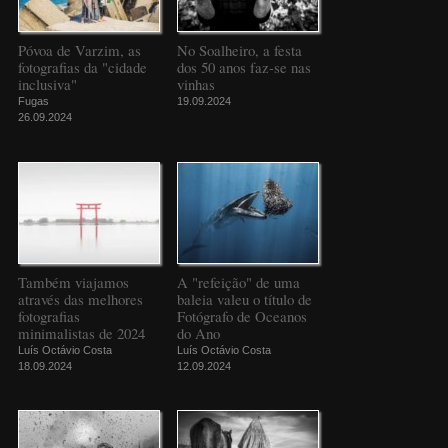
Póvoa de Varzim, as
No Soalheiro, a festa
fotografias da "cidade
dos 50 anos faz-se nas
inclusiva"
vinhas
Fugas
19.09.2024
26.09.2024
Também viajamos
A "refeição" de uma
através das melhores
baleia valeu o título de
fotografias
Fotógrafo de Oceanos
minimalistas de 2024
do Ano
Luís Octávio Costa
Luís Octávio Costa
18.09.2024
12.09.2024