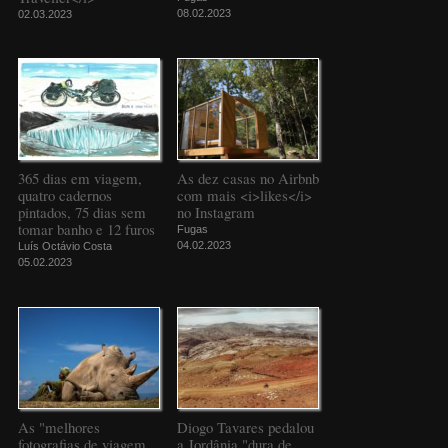
08.02.2023
02.03.2023
365 dias em viagem,
As dez casas no Airbnb
quatro cadernos
com mais <i>likes</i>
pintados, 75 dias sem
no Instagram
tomar banho e 12 furos
Fugas
04.02.2023
Luís Octávio Costa
05.02.2023
As "melhores
Diogo Tavares pedalou
fotografias de viagem
a Jordânia "dura de