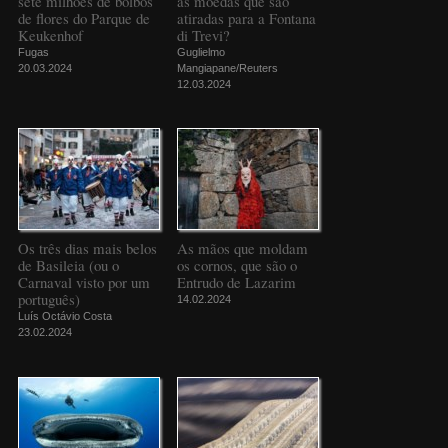
sete milhões de bolbos
as moedas que são
de flores do Parque de
atiradas para a Fontana
Keukenhof
di Trevi?
Fugas
Guglielmo
20.03.2024
Mangiapane/Reuters
12.03.2024
Os três dias mais belos
As mãos que moldam
de Basileia (ou o
os cornos, que são o
Carnaval visto por um
Entrudo de Lazarim
português)
14.02.2024
Luís Octávio Costa
23.02.2024