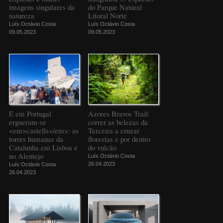
imagens singulares da
do Parque Natural
natureza
Litoral Norte
Luís Octávio Costa
Luís Octávio Costa
09.05.2023
09.05.2023
E em Portugal
Azores Bravos Trail:
ergueram-se
correr as belezas da
<em>castells</em>: as
Terceira a cruzar
torres humanas da
florestas e por dentro
Catalunha em Lisboa e
do vulcão
no Alentejo
Luís Octávio Costa
26.04.2023
Luís Octávio Costa
26.04.2023