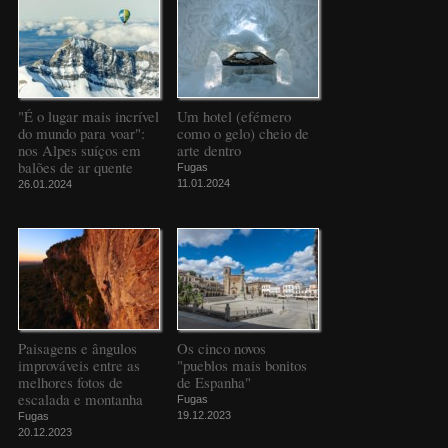
"É o lugar mais incrível
Um hotel (efémero
do mundo para voar":
como o gelo) cheio de
nos Alpes suíços em
arte dentro
balões de ar quente
Fugas
11.01.2024
26.01.2024
Paisagens e ângulos
Os cinco novos
improváveis entre as
"pueblos mais bonitos
melhores fotos de
de Espanha"
escalada e montanha
Fugas
19.12.2023
Fugas
20.12.2023