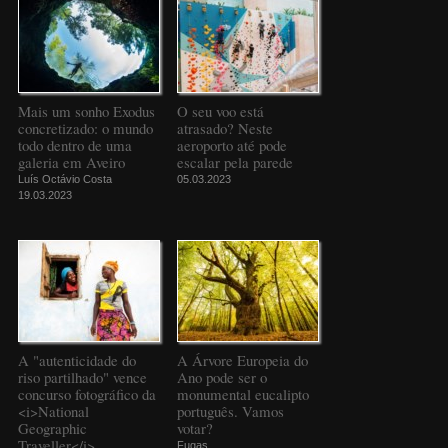
Mais um sonho Exodus
O seu voo está
concretizado: o mundo
atrasado? Neste
todo dentro de uma
aeroporto até pode
galeria em Aveiro
escalar pela parede
Luís Octávio Costa
05.03.2023
19.03.2023
A "autenticidade do
A Árvore Europeia do
riso partilhado" vence
Ano pode ser o
concurso fotográfico da
monumental eucalipto
<i>National
português. Vamos
Geographic
votar?
Traveller</i>
Fugas