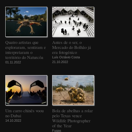
Quatro artistas que
Antes de o ser, o
exploraram, sentiram e
Mercado do Bolhão já
interpretaram o
era fotogénico
território do Naturcôa
Luís Octávio Costa
21.10.2022
01.11.2022
Um carro chinês voou
Bola de abelhas a rolar
no Dubai
pelo Texas vence
Wildlife Photographer
14.10.2022
of the Year
Fugas