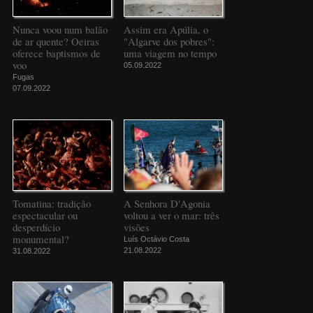
Nunca voou num balão
Assim era Apúlia, o
de ar quente? Oeiras
"Algarve dos pobres":
oferece baptismos de
uma viagem no tempo
voo
05.09.2022
Fugas
07.09.2022
Tomatina: tradição
A Senhora D'Agonia
espectacular ou
voltou a ver o mar: três
desperdício
visões
monumental?
Luís Octávio Costa
21.08.2022
31.08.2022