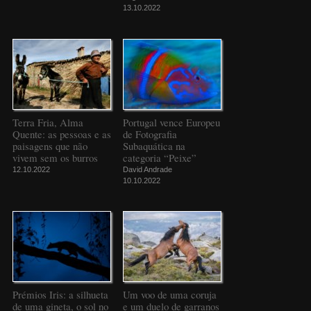
13.10.2022
Terra Fria, Alma
Portugal vence Europeu
Quente: as pessoas e as
de Fotografia
paisagens que não
Subaquática na
vivem sem os burros
categoria “Peixe”
12.10.2022
David Andrade
10.10.2022
Prémios Iris: a silhueta
Um voo de uma coruja
de uma gineta, o sol no
e um duelo de garranos