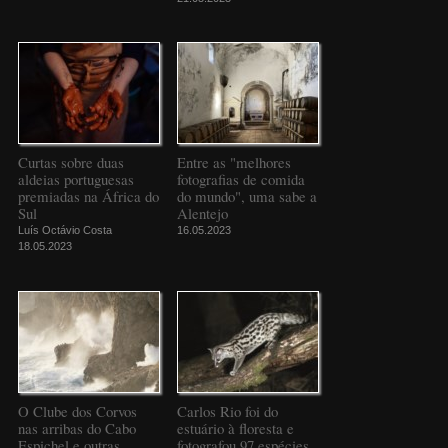
Curtas sobre duas
Entre as "melhores
aldeias portuguesas
fotografias de comida
premiadas na África do
do mundo", uma sabe a
Sul
Alentejo
Luís Octávio Costa
16.05.2023
18.05.2023
O Clube dos Corvos
Carlos Rio foi do
nas arribas do Cabo
estuário à floresta e
Espichel e outras
fotografou 97 espécies