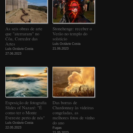
As seis obras de arte
Stonehenge: receber o
que "aterraram" no
Verão no templo do
Côa, Corredor das
solstício
Artes
Luís Octávio Costa
21.06.2023
Luís Octávio Costa
27.06.2023
Exposição de fotografia
Das borras de
Slides of Nazaré: "É
Chardonnay às videiras
como ter o Monte
congeladas, as
Evereste perto de nós"
melhores fotos de vinho
do ano
Luís Octávio Costa
22.05.2023
Fugas
21.05.2023