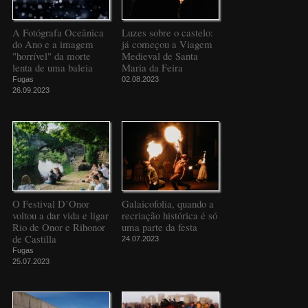
A Fotógrafa Oceânica
Luzes sobre o castelo:
do Ano e a imagem
já começou a Viagem
"horrível" da morte
Medieval de Santa
lenta de uma baleia
Maria da Feira
Fugas
02.08.2023
26.09.2023
O Festival D’Onor
Galaicofolia, quando a
voltou a dar vida e ligar
recriação histórica é só
Rio de Onor e Rihonor
uma parte da festa
de Castilla
24.07.2023
Fugas
25.07.2023