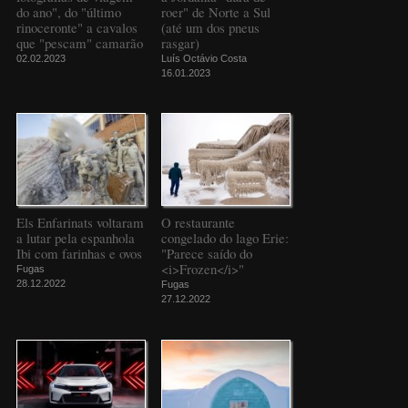
do ano", do "último
roer" de Norte a Sul
rinoceronte" a cavalos
(até um dos pneus
que "pescam" camarão
rasgar)
02.02.2023
Luís Octávio Costa
16.01.2023
Els Enfarinats voltaram
O restaurante
a lutar pela espanhola
congelado do lago Erie:
Ibi com farinhas e ovos
"Parece saído do
<i>Frozen</i>"
Fugas
28.12.2022
Fugas
27.12.2022