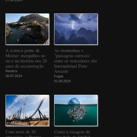
A icónica ponte de
As montanhas e
Mostar: mergulhos no
"paisagens surreais"
rio e na história nos 20
entre os vencedores dos
anos da reconstrução
International Pano
Awards
Reuters
30.07.2024
Fugas
01.06.2024
Com mais de 30
Como a imagem de
atracções, o Parque
uma bola de futebol