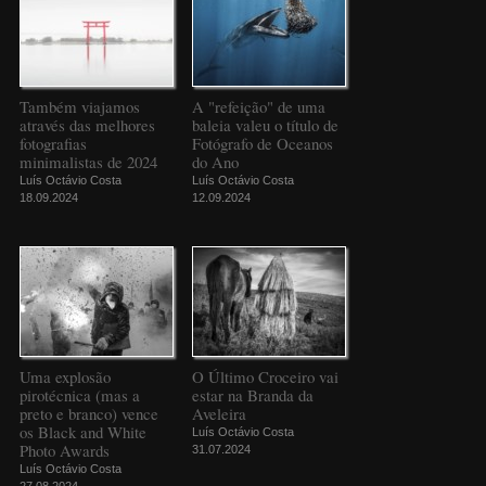
Também viajamos
A "refeição" de uma
através das melhores
baleia valeu o título de
fotografias
Fotógrafo de Oceanos
minimalistas de 2024
do Ano
Luís Octávio Costa
Luís Octávio Costa
18.09.2024
12.09.2024
Uma explosão
O Último Croceiro vai
pirotécnica (mas a
estar na Branda da
preto e branco) vence
Aveleira
os Black and White
Luís Octávio Costa
Photo Awards
31.07.2024
Luís Octávio Costa
27.08.2024