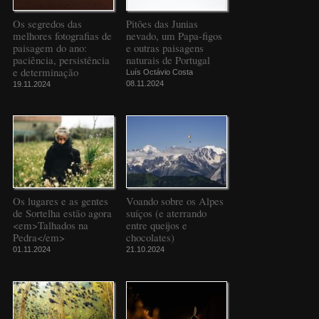
Os segredos das
Pitões das Junias
melhores fotografias de
nevado, um Papa-figos
paisagem do ano:
e outras paisagens
paciência, persistência
naturais de Portugal
e determinação
Luís Octávio Costa
08.11.2024
19.11.2024
Os lugares e as gentes
Voando sobre os Alpes
de Sortelha estão agora
suíços (e aterrando
<em>Talhados na
entre queijos e
Pedra</em>
chocolates)
01.11.2024
21.10.2024