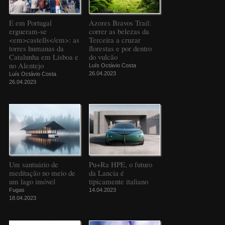
E em Portugal
Azores Bravos Trail:
ergueram-se
correr as belezas da
<em>castells</em>: as
Terceira a cruzar
torres humanas da
florestas e por dentro
Catalunha em Lisboa e
do vulcão
no Alentejo
Luís Octávio Costa
26.04.2023
Luís Octávio Costa
26.04.2023
Um santuário de
Pu+Ra HPE, o futuro
meditação no meio de
da Lancia é
um lago imóvel
tipicamente italiano
Fugas
14.04.2023
18.04.2023