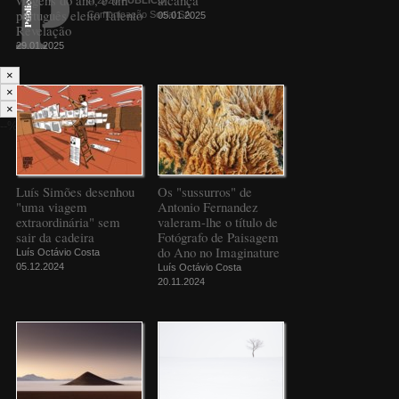
português eleito Talento
Comunicação Social SA
05.01.2025
Revelação
29.01.2025
×
×
×
--%>
Luís Simões desenhou
Os "sussurros" de
"uma viagem
Antonio Fernandez
extraordinária" sem
valeram-lhe o título de
sair da cadeira
Fotógrafo de Paisagem
do Ano no Imaginature
Luís Octávio Costa
05.12.2024
Luís Octávio Costa
20.11.2024