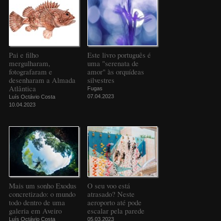
Pai e filho
Este livro português é
mergulharam,
uma "serenata de
fotografaram e
amor" às orquídeas
desenharam a Almada
silvestres
Atlântica
Fugas
07.04.2023
Luís Octávio Costa
10.04.2023
Mais um sonho Exodus
O seu voo está
concretizado: o mundo
atrasado? Neste
todo dentro de uma
aeroporto até pode
galeria em Aveiro
escalar pela parede
Luís Octávio Costa
05.03.2023