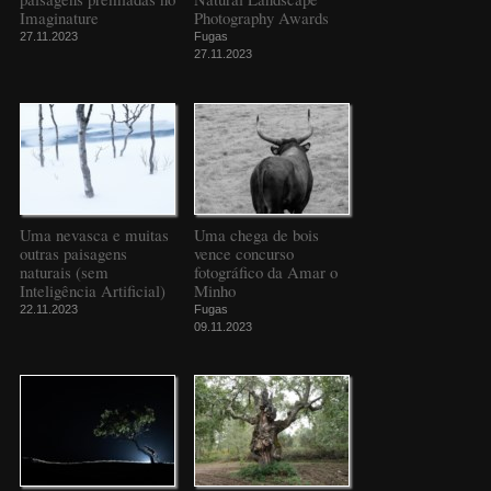
Imaginature
Photography Awards
27.11.2023
Fugas
27.11.2023
Uma nevasca e muitas
Uma chega de bois
outras paisagens
vence concurso
naturais (sem
fotográfico da Amar o
Inteligência Artificial)
Minho
22.11.2023
Fugas
09.11.2023