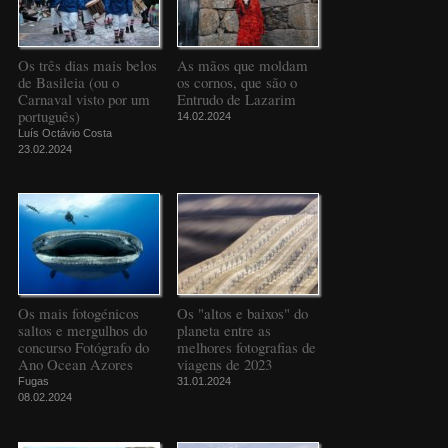
Os três dias mais belos
As mãos que moldam
de Basileia (ou o
os cornos, que são o
Carnaval visto por um
Entrudo de Lazarim
português)
14.02.2024
Luís Octávio Costa
23.02.2024
Os mais fotogénicos
Os "altos e baixos" do
saltos e mergulhos do
planeta entre as
concurso Fotógrafo do
melhores fotografias de
Ano Ocean Azores
viagens de 2023
Fugas
31.01.2024
08.02.2024