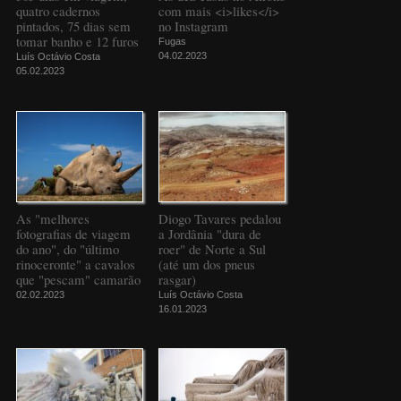
quatro cadernos
com mais <i>likes</i>
pintados, 75 dias sem
no Instagram
tomar banho e 12 furos
Fugas
04.02.2023
Luís Octávio Costa
05.02.2023
As "melhores
Diogo Tavares pedalou
fotografias de viagem
a Jordânia "dura de
do ano", do "último
roer" de Norte a Sul
rinoceronte" a cavalos
(até um dos pneus
que "pescam" camarão
rasgar)
02.02.2023
Luís Octávio Costa
16.01.2023