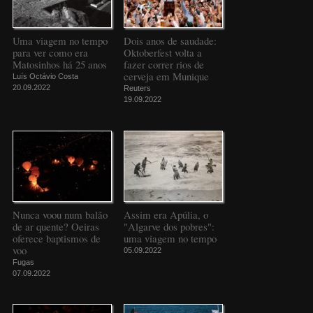
Uma viagem no tempo
Dois anos de saudade:
para ver como era
Oktoberfest volta a
Matosinhos há 25 anos
fazer correr rios de
cerveja em Munique
Luís Octávio Costa
20.09.2022
Reuters
19.09.2022
Nunca voou num balão
Assim era Apúlia, o
de ar quente? Oeiras
"Algarve dos pobres":
oferece baptismos de
uma viagem no tempo
voo
05.09.2022
Fugas
07.09.2022