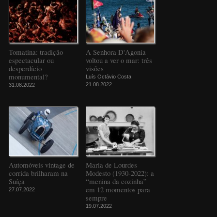
Tomatina: tradição
A Senhora D'Agonia
espectacular ou
voltou a ver o mar: três
desperdício
visões
monumental?
Luís Octávio Costa
21.08.2022
31.08.2022
Automóveis vintage de
Maria de Lourdes
corrida brilharam na
Modesto (1930-2022): a
Suíça
“menina da cozinha”
em 12 momentos para
27.07.2022
sempre
19.07.2022