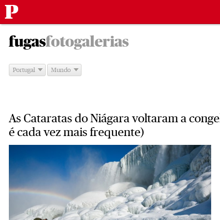
Público
Saltar
-
para
fugas
fotogalerias
o
conteúdo
Portugal
Mundo
As Cataratas do Niágara voltaram a conge
é cada vez mais frequente)