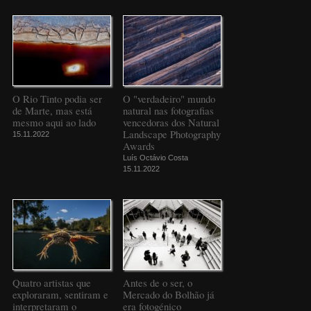
O Rio Tinto podia ser
O "verdadeiro" mundo
de Marte, mas está
natural nas fotografias
mesmo aqui ao lado
vencedoras dos Natural
Landscape Photography
15.11.2022
Awards
Luís Octávio Costa
15.11.2022
Quatro artistas que
Antes de o ser, o
exploraram, sentiram e
Mercado do Bolhão já
interpretaram o
era fotogénico