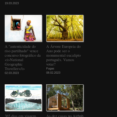
19.03.2023
A "autenticidade do
A Árvore Europeia do
riso partilhado" vence
Ano pode ser o
concurso fotográfico da
monumental eucalipto
<i>National
português. Vamos
Geographic
votar?
Traveller</i>
Fugas
08.02.2023
02.03.2023
365 dias em viagem,
As dez casas no Airbnb