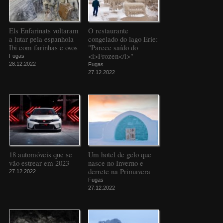
Els Enfarinats voltaram
O restaurante
a lutar pela espanhola
congelado do lago Erie:
Ibi com farinhas e ovos
"Parece saído do
<i>Frozen</i>"
Fugas
28.12.2022
Fugas
27.12.2022
18 automóveis que se
Um hotel de gelo que
vão estrear em 2023
nasce no Inverno e
derrete na Primavera
27.12.2022
Fugas
27.12.2022