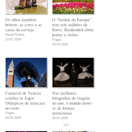
Os olhos também
O "Jardim da Europa"
bebem: as cores e as
tem sete milhões de
caras da cerveja
flores: Keukenhof abriu
portas a visitas
David Pontes
10.07.2026
Fugas
23.03.2026
Carnaval de Veneza
Nas melhores
celebra os Jogos
fotografias de viagens
Olímpicos de máscara
do ano, o mundo move-
no rosto
se de formas
misteriosas
Fugas
03.02.2026
26.01.2026
PUB