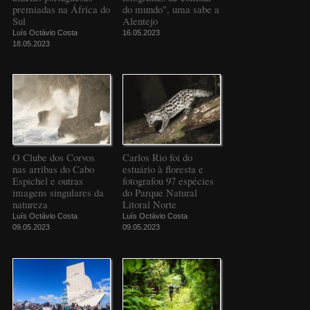
premiadas na África do
do mundo", uma sabe a
Sul
Alentejo
Luís Octávio Costa
16.05.2023
18.05.2023
O Clube dos Corvos
Carlos Rio foi do
nas arribas do Cabo
estuário à floresta e
Espichel e outras
fotografou 97 espécies
imagens singulares da
do Parque Natural
natureza
Litoral Norte
Luís Octávio Costa
Luís Octávio Costa
09.05.2023
09.05.2023