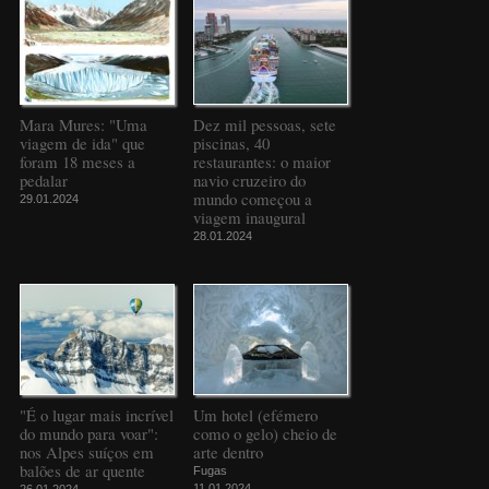
Mara Mures: "Uma
Dez mil pessoas, sete
viagem de ida" que
piscinas, 40
foram 18 meses a
restaurantes: o maior
pedalar
navio cruzeiro do
mundo começou a
29.01.2024
viagem inaugural
28.01.2024
"É o lugar mais incrível
Um hotel (efémero
do mundo para voar":
como o gelo) cheio de
nos Alpes suíços em
arte dentro
balões de ar quente
Fugas
11.01.2024