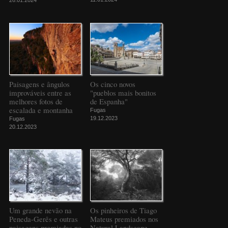
26.01.2024
Paisagens e ângulos
Os cinco novos
improváveis entre as
"pueblos mais bonitos
melhores fotos de
de Espanha"
escalada e montanha
Fugas
19.12.2023
Fugas
20.12.2023
Um grande nevão na
Os pinheiros de Tiago
Peneda-Gerês e outras
Mateus premiados nos
paisagens premiadas no
Natural Landscape