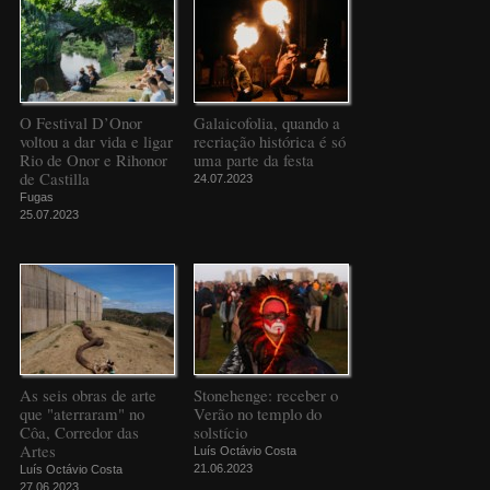
O Festival D’Onor
Galaicofolia, quando a
voltou a dar vida e ligar
recriação histórica é só
Rio de Onor e Rihonor
uma parte da festa
de Castilla
24.07.2023
Fugas
25.07.2023
As seis obras de arte
Stonehenge: receber o
que "aterraram" no
Verão no templo do
Côa, Corredor das
solstício
Artes
Luís Octávio Costa
21.06.2023
Luís Octávio Costa
27.06.2023