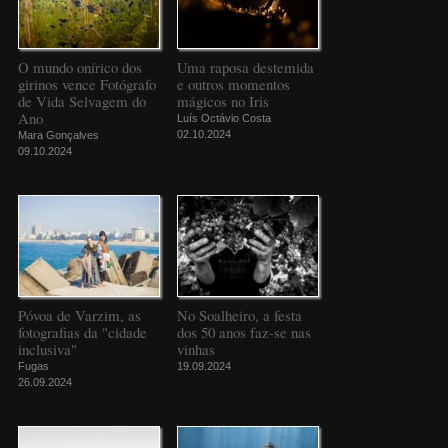
O mundo onírico dos
Uma raposa destemida
girinos vence Fotógrafo
e outros momentos
de Vida Selvagem do
mágicos no Iris
Ano
Luís Octávio Costa
02.10.2024
Mara Gonçalves
09.10.2024
Póvoa de Varzim, as
No Soalheiro, a festa
fotografias da "cidade
dos 50 anos faz-se nas
inclusiva"
vinhas
Fugas
19.09.2024
26.09.2024