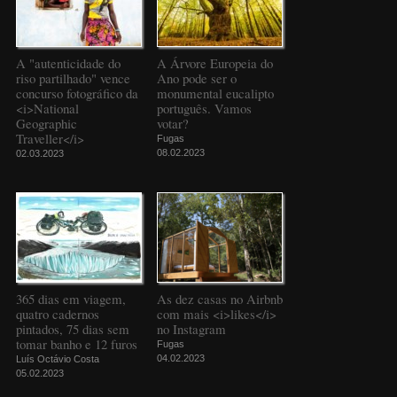
A "autenticidade do
A Árvore Europeia do
riso partilhado" vence
Ano pode ser o
concurso fotográfico da
monumental eucalipto
<i>National
português. Vamos
Geographic
votar?
Traveller</i>
Fugas
08.02.2023
02.03.2023
365 dias em viagem,
As dez casas no Airbnb
quatro cadernos
com mais <i>likes</i>
pintados, 75 dias sem
no Instagram
tomar banho e 12 furos
Fugas
04.02.2023
Luís Octávio Costa
05.02.2023