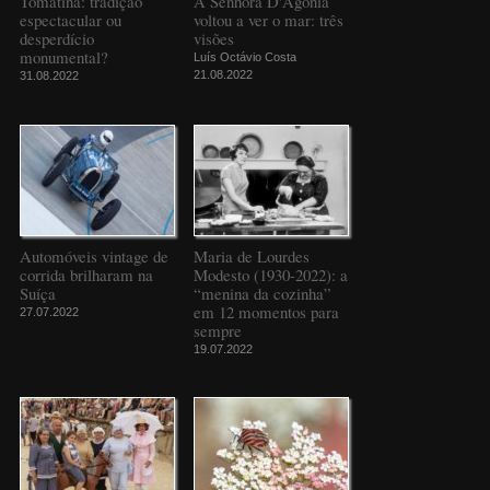
Tomatina: tradição
A Senhora D'Agonia
espectacular ou
voltou a ver o mar: três
desperdício
visões
monumental?
Luís Octávio Costa
21.08.2022
31.08.2022
Automóveis vintage de
Maria de Lourdes
corrida brilharam na
Modesto (1930-2022): a
Suíça
“menina da cozinha”
em 12 momentos para
27.07.2022
sempre
19.07.2022