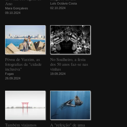
Ano
Luís Octávio Costa
02.10.2024
Mara Gonçalves
09.10.2024
Póvoa de Varzim, as
No Soalheiro, a festa
fotografias da "cidade
dos 50 anos faz-se nas
inclusiva"
vinhas
Fugas
19.09.2024
26.09.2024
Também viajamos
A "refeição" de uma