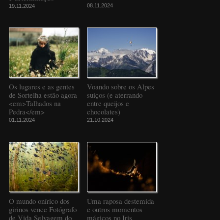
08.11.2024
19.11.2024
Os lugares e as gentes
Voando sobre os Alpes
de Sortelha estão agora
suíços (e aterrando
<em>Talhados na
entre queijos e
Pedra</em>
chocolates)
01.11.2024
21.10.2024
O mundo onírico dos
Uma raposa destemida
girinos vence Fotógrafo
e outros momentos
de Vida Selvagem do
mágicos no Iris