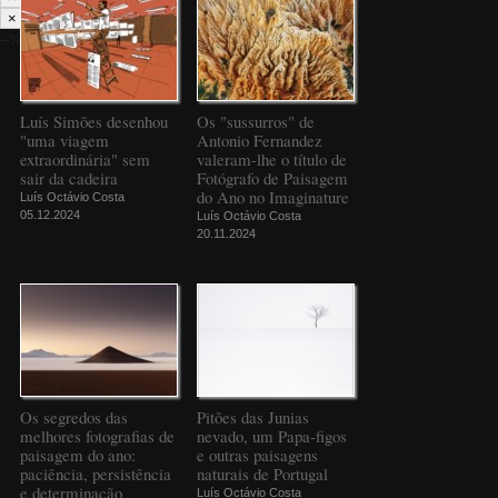
×
--%>
Luís Simões desenhou
Os "sussurros" de
"uma viagem
Antonio Fernandez
extraordinária" sem
valeram-lhe o título de
sair da cadeira
Fotógrafo de Paisagem
do Ano no Imaginature
Luís Octávio Costa
05.12.2024
Luís Octávio Costa
20.11.2024
Os segredos das
Pitões das Junias
melhores fotografias de
nevado, um Papa-figos
paisagem do ano:
e outras paisagens
paciência, persistência
naturais de Portugal
e determinação
Luís Octávio Costa