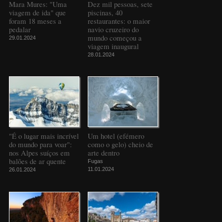
Mara Mures: "Uma
Dez mil pessoas, sete
viagem de ida" que
piscinas, 40
foram 18 meses a
restaurantes: o maior
pedalar
navio cruzeiro do
mundo começou a
29.01.2024
viagem inaugural
28.01.2024
"É o lugar mais incrível
Um hotel (efémero
do mundo para voar":
como o gelo) cheio de
nos Alpes suíços em
arte dentro
balões de ar quente
Fugas
11.01.2024
26.01.2024