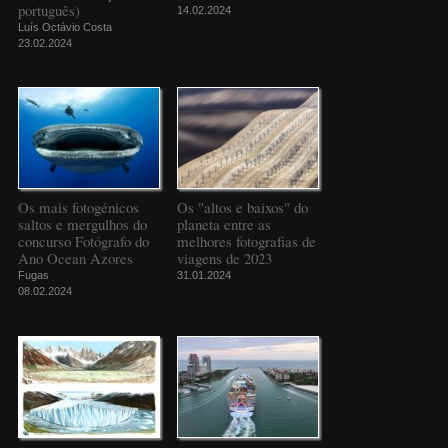
português)
14.02.2024
Luís Octávio Costa
23.02.2024
Os mais fotogénicos
Os "altos e baixos" do
saltos e mergulhos do
planeta entre as
concurso Fotógrafo do
melhores fotografias de
Ano Ocean Azores
viagens de 2023
Fugas
31.01.2024
08.02.2024