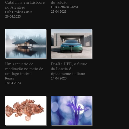
Catalunha em Lisboa e
do vulcão
no Alentejo
Luís Octávio Costa
26.04.2023
Luís Octávio Costa
26.04.2023
Um santuário de
Pu+Ra HPE, o futuro
meditação no meio de
da Lancia é
um lago imóvel
tipicamente italiano
Fugas
14.04.2023
18.04.2023