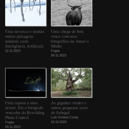
Uma nevasca e muitas
Uma chega de bois
outras paisagens
vence concurso
naturais (sem
fotográfico da Amar o
Inteligência Artificial)
Minho
22.11.2023
Fugas
09.11.2023
Uma raposa e uma
As gigantes verdes e
árvore. Eis o fotógrafo
outros pequenos seres
vencedor do Rewilding
do Sabugal
Photo Contest
Luís Octávio Costa
24.10.2023
Fugas
09.11.2023