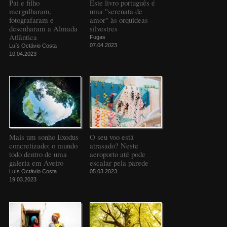
Pai e filho
Este livro português é
mergulharam,
uma "serenata de
fotografaram e
amor" às orquídeas
desenharam a Almada
silvestres
Atlântica
Fugas
07.04.2023
Luís Octávio Costa
10.04.2023
Mais um sonho Exodus
O seu voo está
concretizado: o mundo
atrasado? Neste
todo dentro de uma
aeroporto até pode
galeria em Aveiro
escalar pela parede
Luís Octávio Costa
05.03.2023
19.03.2023