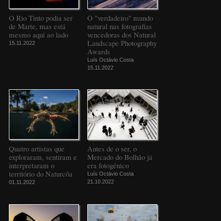
O Rio Tinto podia ser
O "verdadeiro" mundo
de Marte, mas está
natural nas fotografias
mesmo aqui ao lado
vencedoras dos Natural
Landscape Photography
15.11.2022
Awards
Luís Octávio Costa
15.11.2022
Quatro artistas que
Antes de o ser, o
exploraram, sentiram e
Mercado do Bolhão já
interpretaram o
era fotogénico
território do Naturcôa
Luís Octávio Costa
21.10.2022
01.11.2022