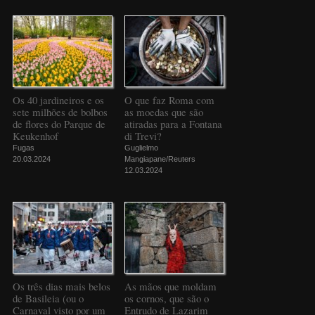
Os 40 jardineiros e os
O que faz Roma com
sete milhões de bolbos
as moedas que são
de flores do Parque de
atiradas para a Fontana
Keukenhof
di Trevi?
Fugas
Guglielmo
20.03.2024
Mangiapane/Reuters
12.03.2024
Os três dias mais belos
As mãos que moldam
de Basileia (ou o
os cornos, que são o
Carnaval visto por um
Entrudo de Lazarim