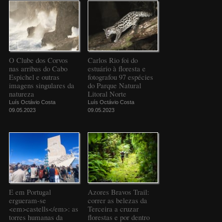
O Clube dos Corvos
Carlos Rio foi do
nas arribas do Cabo
estuário à floresta e
Espichel e outras
fotografou 97 espécies
imagens singulares da
do Parque Natural
natureza
Litoral Norte
Luís Octávio Costa
Luís Octávio Costa
09.05.2023
09.05.2023
E em Portugal
Azores Bravos Trail:
ergueram-se
correr as belezas da
<em>castells</em>: as
Terceira a cruzar
torres humanas da
florestas e por dentro