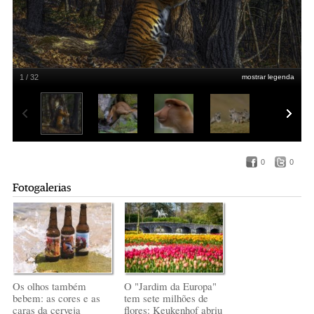
1 / 32
mostrar legenda
"The embrace", grande vencedor da competição
Sergey Gorshkov
0
0
Fotogalerias
Os olhos também
O "Jardim da Europa"
bebem: as cores e as
tem sete milhões de
caras da cerveja
flores: Keukenhof abriu