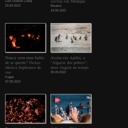
cerveja em Munique
Luís Octávio Costa
20.09.2022
Reuters
19.09.2022
Nunca voou num balão
Assim era Apúlia, o
de ar quente? Oeiras
"Algarve dos pobres":
oferece baptismos de
uma viagem no tempo
voo
05.09.2022
Fugas
07.09.2022