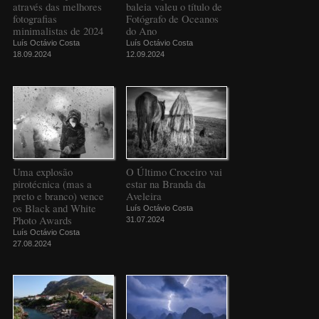
através das melhores
baleia valeu o título de
fotografias
Fotógrafo de Oceanos
minimalistas de 2024
do Ano
Luís Octávio Costa
Luís Octávio Costa
18.09.2024
12.09.2024
Uma explosão
O Último Croceiro vai
pirotécnica (mas a
estar na Branda da
preto e branco) vence
Aveleira
os Black and White
Luís Octávio Costa
Photo Awards
31.07.2024
Luís Octávio Costa
27.08.2024