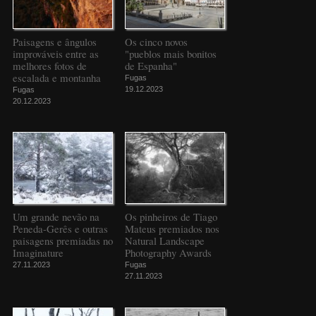
Paisagens e ângulos
Os cinco novos
improváveis entre as
"pueblos mais bonitos
melhores fotos de
de Espanha"
escalada e montanha
Fugas
19.12.2023
Fugas
20.12.2023
Um grande nevão na
Os pinheiros de Tiago
Peneda-Gerês e outras
Mateus premiados nos
paisagens premiadas no
Natural Landscape
Imaginature
Photography Awards
27.11.2023
Fugas
27.11.2023