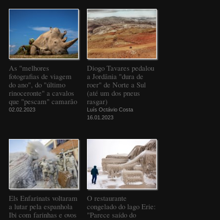
As "melhores
Diogo Tavares pedalou
fotografias de viagem
a Jordânia "dura de
do ano", do "último
roer" de Norte a Sul
rinoceronte" a cavalos
(até um dos pneus
que "pescam" camarão
rasgar)
02.02.2023
Luís Octávio Costa
16.01.2023
Els Enfarinats voltaram
O restaurante
a lutar pela espanhola
congelado do lago Erie:
Ibi com farinhas e ovos
"Parece saído do