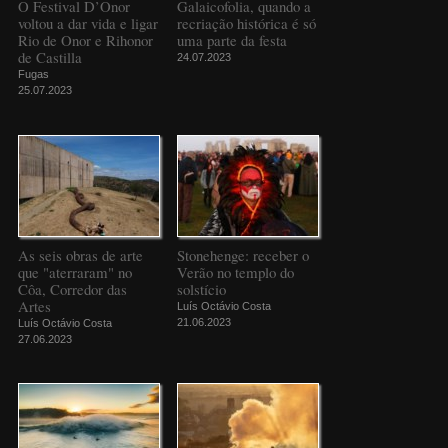
O Festival D’Onor
Galaicofolia, quando a
voltou a dar vida e ligar
recriação histórica é só
Rio de Onor e Rihonor
uma parte da festa
de Castilla
24.07.2023
Fugas
25.07.2023
As seis obras de arte
Stonehenge: receber o
que "aterraram" no
Verão no templo do
Côa, Corredor das
solstício
Artes
Luís Octávio Costa
21.06.2023
Luís Octávio Costa
27.06.2023