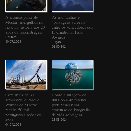
A icónica ponte de
As montanhas e
Mostar: mergulhos no
"paisagens surreais"
rio e na história nos 20
entre os vencedores dos
anos da reconstrução
International Pano
Awards
Reuters
30.07.2024
Fugas
01.06.2024
Com mais de 30
Como a imagem de
atracções, o Parque
uma bola de futebol
Warner de Madrid
pode vencer um
recebe 50 mil
concurso de fotografia
portugueses todos os
de vida selvagem
anos
25.03.2024
04.04.2024