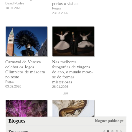
portas a visitas
David Pontes
10.07.2026
Fugas
23.03.2026
Carnaval de Veneza
Nas melhores
celebra os Jogos
fotografias de viagens
Olímpicos de máscara
do ano, o mundo move-
no rosto
se de formas
misteriosas
Fugas
03.02.2026
26.01.2026
PUB
PUB
PUB
Blogues
blogues.publico.pt
Em viagem