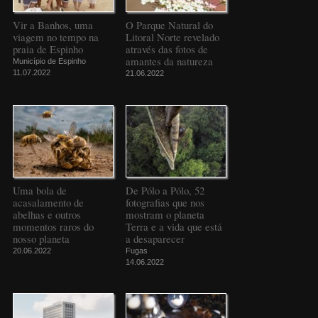
Vir a Banhos, uma
O Parque Natural do
viagem no tempo na
Litoral Norte revelado
praia de Espinho
através das fotos de
amantes da natureza
Município de Espinho
11.07.2022
21.06.2022
Uma bola de
De Pólo a Pólo, 52
acasalamento de
fotografias que nos
abelhas e outros
mostram o planeta
momentos raros do
Terra e a vida que está
nosso planeta
a desaparecer
20.06.2022
Fugas
14.06.2022