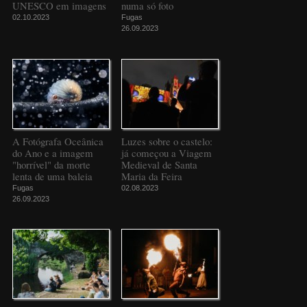
UNESCO em imagens
numa só foto
02.10.2023
Fugas
26.09.2023
A Fotógrafa Oceânica
Luzes sobre o castelo:
do Ano e a imagem
já começou a Viagem
"horrível" da morte
Medieval de Santa
lenta de uma baleia
Maria da Feira
Fugas
02.08.2023
26.09.2023