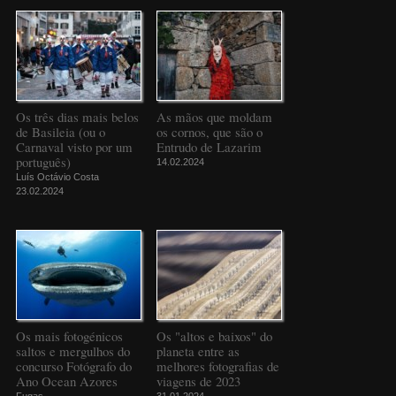
Os três dias mais belos
As mãos que moldam
de Basileia (ou o
os cornos, que são o
Carnaval visto por um
Entrudo de Lazarim
português)
14.02.2024
Luís Octávio Costa
23.02.2024
Os mais fotogénicos
Os "altos e baixos" do
saltos e mergulhos do
planeta entre as
concurso Fotógrafo do
melhores fotografias de
Ano Ocean Azores
viagens de 2023