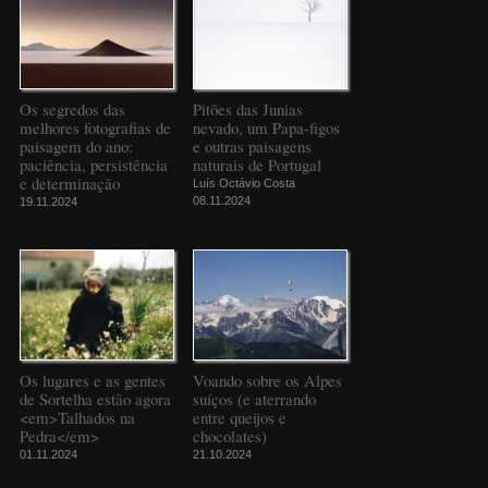
Os segredos das
Pitões das Junias
melhores fotografias de
nevado, um Papa-figos
paisagem do ano:
e outras paisagens
paciência, persistência
naturais de Portugal
e determinação
Luís Octávio Costa
08.11.2024
19.11.2024
Os lugares e as gentes
Voando sobre os Alpes
de Sortelha estão agora
suíços (e aterrando
<em>Talhados na
entre queijos e
Pedra</em>
chocolates)
01.11.2024
21.10.2024