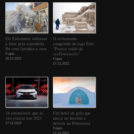
Els Enfarinats voltaram
O restaurante
a lutar pela espanhola
congelado do lago Erie:
Ibi com farinhas e ovos
"Parece saído do
<i>Frozen</i>"
Fugas
28.12.2022
Fugas
27.12.2022
18 automóveis que se
Um hotel de gelo que
vão estrear em 2023
nasce no Inverno e
derrete na Primavera
27.12.2022
Fugas
27.12.2022