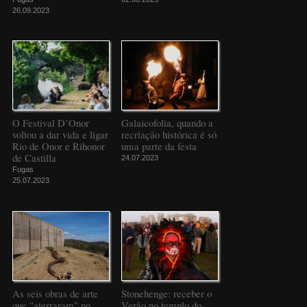
26.09.2023
O Festival D’Onor
Galaicofolia, quando a
voltou a dar vida e ligar
recriação histórica é só
Rio de Onor e Rihonor
uma parte da festa
de Castilla
24.07.2023
Fugas
25.07.2023
As seis obras de arte
Stonehenge: receber o
que "aterraram" no
Verão no templo do