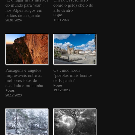
do mundo para voar":
como o gelo) cheio de
nos Alpes suíços em
arte dentro
balões de ar quente
Fugas
11.01.2024
26.01.2024
Paisagens e ângulos
Os cinco novos
improváveis entre as
"pueblos mais bonitos
melhores fotos de
de Espanha"
escalada e montanha
Fugas
19.12.2023
Fugas
20.12.2023