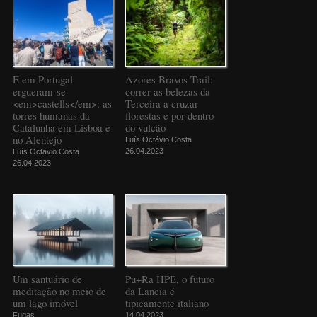
E em Portugal
Azores Bravos Trail:
ergueram-se
correr as belezas da
<em>castells</em>: as
Terceira a cruzar
torres humanas da
florestas e por dentro
Catalunha em Lisboa e
do vulcão
no Alentejo
Luís Octávio Costa
26.04.2023
Luís Octávio Costa
26.04.2023
Um santuário de
Pu+Ra HPE, o futuro
meditação no meio de
da Lancia é
um lago imóvel
tipicamente italiano
Fugas
14.04.2023