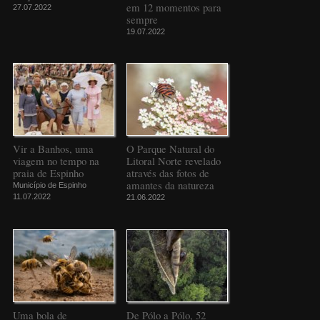
em 12 momentos para
27.07.2022
sempre
19.07.2022
Vir a Banhos, uma
O Parque Natural do
viagem no tempo na
Litoral Norte revelado
praia de Espinho
através das fotos de
amantes da natureza
Município de Espinho
11.07.2022
21.06.2022
Uma bola de
De Pólo a Pólo, 52