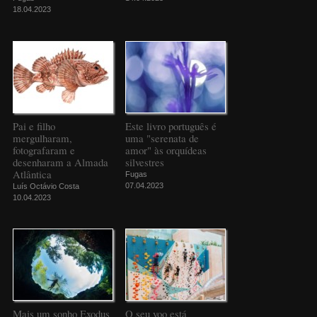
18.04.2023
Pai e filho
Este livro português é
mergulharam,
uma "serenata de
fotografaram e
amor" às orquídeas
desenharam a Almada
silvestres
Atlântica
Fugas
07.04.2023
Luís Octávio Costa
10.04.2023
Mais um sonho Exodus
O seu voo está