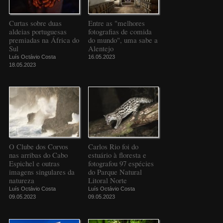
Curtas sobre duas
Entre as "melhores
aldeias portuguesas
fotografias de comida
premiadas na África do
do mundo", uma sabe a
Sul
Alentejo
Luís Octávio Costa
16.05.2023
18.05.2023
O Clube dos Corvos
Carlos Rio foi do
nas arribas do Cabo
estuário à floresta e
Espichel e outras
fotografou 97 espécies
imagens singulares da
do Parque Natural
natureza
Litoral Norte
Luís Octávio Costa
Luís Octávio Costa
09.05.2023
09.05.2023