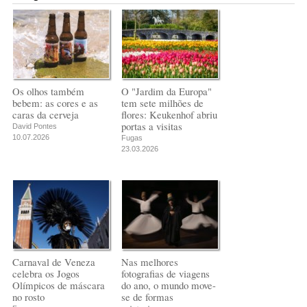
Os olhos também
O "Jardim da Europa"
bebem: as cores e as
tem sete milhões de
caras da cerveja
flores: Keukenhof abriu
portas a visitas
David Pontes
10.07.2026
Fugas
23.03.2026
Carnaval de Veneza
Nas melhores
celebra os Jogos
fotografias de viagens
Olímpicos de máscara
do ano, o mundo move-
no rosto
se de formas