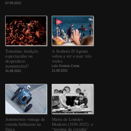
07.09.2022
Tomatina: tradição
A Senhora D'Agonia
espectacular ou
voltou a ver o mar: três
desperdício
visões
monumental?
Luís Octávio Costa
21.08.2022
31.08.2022
Automóveis vintage de
Maria de Lourdes
corrida brilharam na
Modesto (1930-2022): a
Suíça
“menina da cozinha”