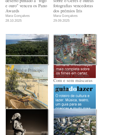
deserto pintado a "fogo
sobre o Gerês e outras
e ouro" venceu os Pano
fotografias vencedoras
Awards
dos prémios Iris
Mara Gonçalves
Mara Gonçalves
28.10.2025
29.09.2025
Fugas em papel
São Tomé e Príncipe:
Em Veneza, o
um olhar de
Carnaval é sedução.
contemplação das suas
Com e sem máscaras
áreas protegidas
Fugas
18.02.2025
Jorge Araújo
24.03.2025
PUB