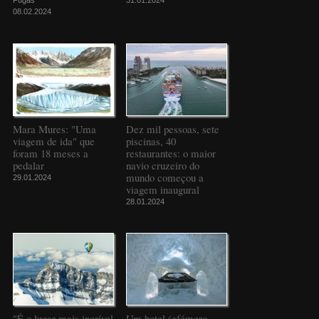
Fugas
31.01.2024
08.02.2024
Mara Mures: "Uma
Dez mil pessoas, sete
viagem de ida" que
piscinas, 40
foram 18 meses a
restaurantes: o maior
pedalar
navio cruzeiro do
mundo começou a
29.01.2024
viagem inaugural
28.01.2024
"É o lugar mais incrível
Um hotel (efémero