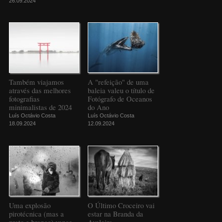
26.09.2024
Também viajamos
A "refeição" de uma
através das melhores
baleia valeu o título de
fotografias
Fotógrafo de Oceanos
minimalistas de 2024
do Ano
Luís Octávio Costa
Luís Octávio Costa
18.09.2024
12.09.2024
Uma explosão
O Último Croceiro vai
pirotécnica (mas a
estar na Branda da
preto e branco) vence
Aveleira