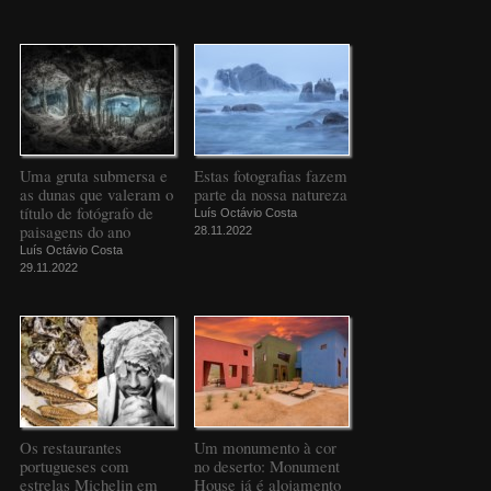
Uma gruta submersa e
Estas fotografias fazem
as dunas que valeram o
parte da nossa natureza
título de fotógrafo de
Luís Octávio Costa
paisagens do ano
28.11.2022
Luís Octávio Costa
29.11.2022
Os restaurantes
Um monumento à cor
portugueses com
no deserto: Monument
estrelas Michelin em
House já é alojamento