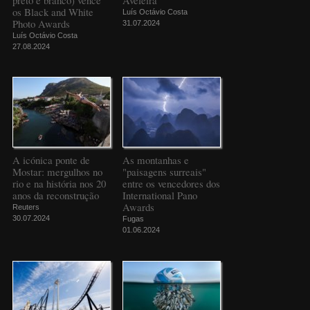
os Black and White
Luís Octávio Costa
Photo Awards
31.07.2024
Luís Octávio Costa
27.08.2024
A icónica ponte de
As montanhas e
Mostar: mergulhos no
"paisagens surreais"
rio e na história nos 20
entre os vencedores dos
anos da reconstrução
International Pano
Awards
Reuters
30.07.2024
Fugas
01.06.2024