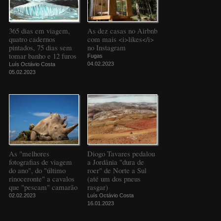
365 dias em viagem,
As dez casas no Airbnb
quatro cadernos
com mais <i>likes</i>
pintados, 75 dias sem
no Instagram
tomar banho e 12 furos
Fugas
04.02.2023
Luís Octávio Costa
05.02.2023
As "melhores
Diogo Tavares pedalou
fotografias de viagem
a Jordânia "dura de
do ano", do "último
roer" de Norte a Sul
rinoceronte" a cavalos
(até um dos pneus
que "pescam" camarão
rasgar)
02.02.2023
Luís Octávio Costa
16.01.2023