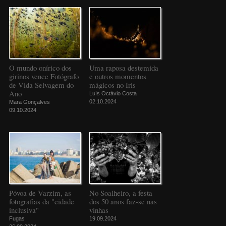
O mundo onírico dos
Uma raposa destemida
girinos vence Fotógrafo
e outros momentos
de Vida Selvagem do
mágicos no Iris
Ano
Luís Octávio Costa
02.10.2024
Mara Gonçalves
09.10.2024
Póvoa de Varzim, as
No Soalheiro, a festa
fotografias da "cidade
dos 50 anos faz-se nas
inclusiva"
vinhas
Fugas
19.09.2024