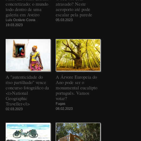
concretizado: o mundo
atrasado? Neste
todo dentro de uma
aeroporto até pode
galeria em Aveiro
escalar pela parede
Luís Octávio Costa
05.03.2023
19.03.2023
A "autenticidade do
A Árvore Europeia do
riso partilhado" vence
Ano pode ser o
concurso fotográfico da
monumental eucalipto
<i>National
português. Vamos
Geographic
votar?
Traveller</i>
Fugas
08.02.2023
02.03.2023