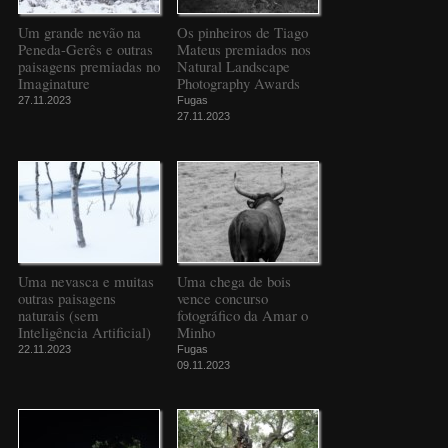
Um grande nevão na
Os pinheiros de Tiago
Peneda-Gerês e outras
Mateus premiados nos
paisagens premiadas no
Natural Landscape
Imaginature
Photography Awards
27.11.2023
Fugas
27.11.2023
Uma nevasca e muitas
Uma chega de bois
outras paisagens
vence concurso
naturais (sem
fotográfico da Amar o
Inteligência Artificial)
Minho
22.11.2023
Fugas
09.11.2023