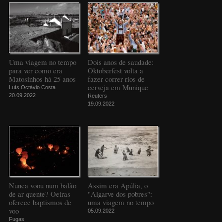
Uma viagem no tempo
Dois anos de saudade:
para ver como era
Oktoberfest volta a
Matosinhos há 25 anos
fazer correr rios de
cerveja em Munique
Luís Octávio Costa
20.09.2022
Reuters
19.09.2022
Nunca voou num balão
Assim era Apúlia, o
de ar quente? Oeiras
"Algarve dos pobres":
oferece baptismos de
uma viagem no tempo
voo
05.09.2022
Fugas