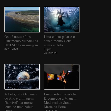
Os 42 novos sítios
Uma calota polar e o
Património Mundial da
aquecimento global
UNESCO em imagens
numa só foto
02.10.2023
Fugas
26.09.2023
A Fotógrafa Oceânica
Luzes sobre o castelo:
do Ano e a imagem
já começou a Viagem
"horrível" da morte
Medieval de Santa
lenta de uma baleia
Maria da Feira
Fugas
02.08.2023