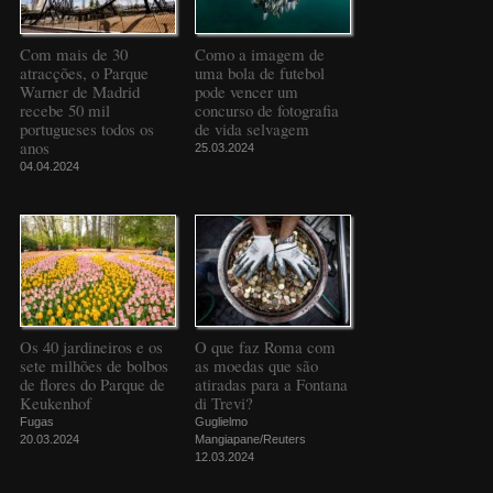
Com mais de 30
Como a imagem de
atracções, o Parque
uma bola de futebol
Warner de Madrid
pode vencer um
recebe 50 mil
concurso de fotografia
portugueses todos os
de vida selvagem
anos
25.03.2024
04.04.2024
Os 40 jardineiros e os
O que faz Roma com
sete milhões de bolbos
as moedas que são
de flores do Parque de
atiradas para a Fontana
Keukenhof
di Trevi?
Fugas
Guglielmo
20.03.2024
Mangiapane/Reuters
12.03.2024