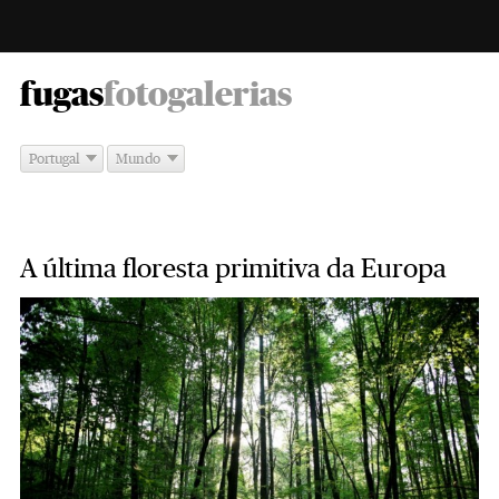
-
fugas
fotogalerias
Portugal
Mundo
A última floresta primitiva da Europa