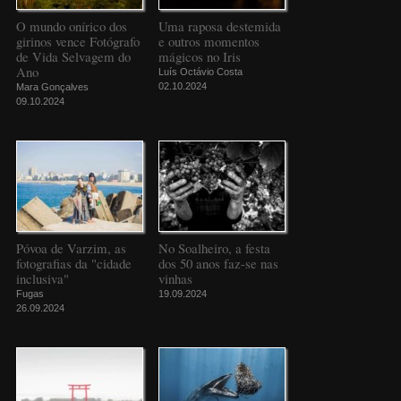
O mundo onírico dos
Uma raposa destemida
girinos vence Fotógrafo
e outros momentos
de Vida Selvagem do
mágicos no Iris
Ano
Luís Octávio Costa
02.10.2024
Mara Gonçalves
09.10.2024
Póvoa de Varzim, as
No Soalheiro, a festa
fotografias da "cidade
dos 50 anos faz-se nas
inclusiva"
vinhas
Fugas
19.09.2024
26.09.2024