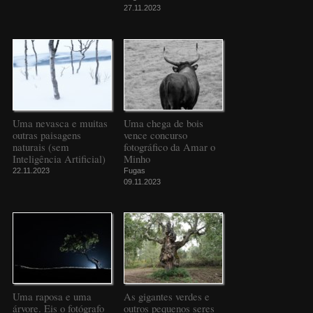
27.11.2023
Uma nevasca e muitas
Uma chega de bois
outras paisagens
vence concurso
naturais (sem
fotográfico da Amar o
Inteligência Artificial)
Minho
22.11.2023
Fugas
09.11.2023
Uma raposa e uma
As gigantes verdes e
árvore. Eis o fotógrafo
outros pequenos seres