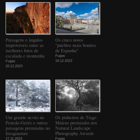
Paisagens e ângulos
Os cinco novos
improváveis entre as
"pueblos mais bonitos
melhores fotos de
de Espanha"
escalada e montanha
Fugas
19.12.2023
Fugas
20.12.2023
Um grande nevão na
Os pinheiros de Tiago
Peneda-Gerês e outras
Mateus premiados nos
paisagens premiadas no
Natural Landscape
Imaginature
Photography Awards
27.11.2023
Fugas