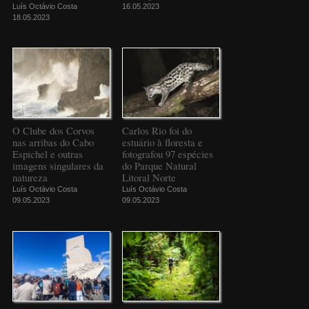
Luís Octávio Costa
16.05.2023
18.05.2023
O Clube dos Corvos
Carlos Rio foi do
nas arribas do Cabo
estuário à floresta e
Espichel e outras
fotografou 97 espécies
imagens singulares da
do Parque Natural
natureza
Litoral Norte
Luís Octávio Costa
Luís Octávio Costa
09.05.2023
09.05.2023