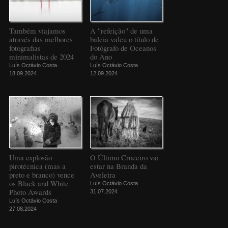
Também viajamos
A "refeição" de uma
através das melhores
baleia valeu o título de
fotografias
Fotógrafo de Oceanos
minimalistas de 2024
do Ano
Luís Octávio Costa
Luís Octávio Costa
18.09.2024
12.09.2024
Uma explosão
O Último Croceiro vai
pirotécnica (mas a
estar na Branda da
preto e branco) vence
Aveleira
os Black and White
Luís Octávio Costa
Photo Awards
31.07.2024
Luís Octávio Costa
27.08.2024