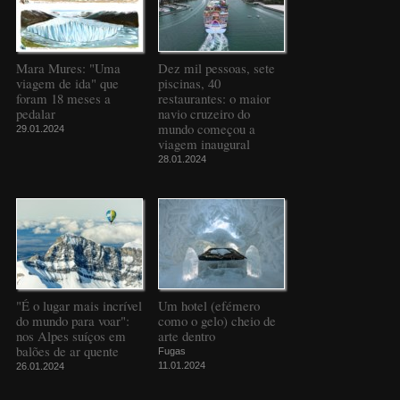
Mara Mures: "Uma
Dez mil pessoas, sete
viagem de ida" que
piscinas, 40
foram 18 meses a
restaurantes: o maior
pedalar
navio cruzeiro do
mundo começou a
29.01.2024
viagem inaugural
28.01.2024
"É o lugar mais incrível
Um hotel (efémero
do mundo para voar":
como o gelo) cheio de
nos Alpes suíços em
arte dentro
balões de ar quente
Fugas
11.01.2024
26.01.2024