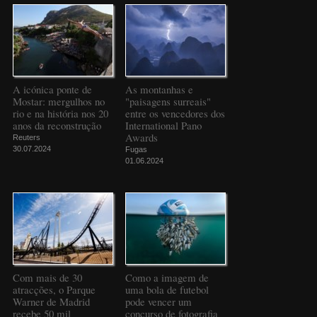
A icónica ponte de
As montanhas e
Mostar: mergulhos no
"paisagens surreais"
rio e na história nos 20
entre os vencedores dos
anos da reconstrução
International Pano
Awards
Reuters
30.07.2024
Fugas
01.06.2024
Com mais de 30
Como a imagem de
atracções, o Parque
uma bola de futebol
Warner de Madrid
pode vencer um
recebe 50 mil
concurso de fotografia