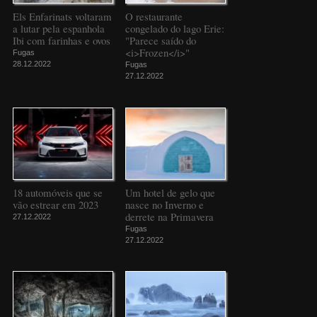
Els Enfarinats voltaram
O restaurante
a lutar pela espanhola
congelado do lago Erie:
Ibi com farinhas e ovos
"Parece saído do
<i>Frozen</i>"
Fugas
28.12.2022
Fugas
27.12.2022
18 automóveis que se
Um hotel de gelo que
vão estrear em 2023
nasce no Inverno e
derrete na Primavera
27.12.2022
Fugas
27.12.2022