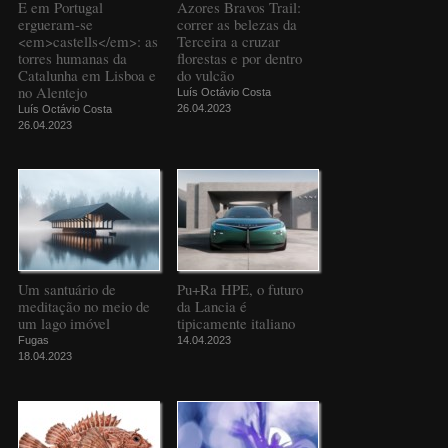
E em Portugal
Azores Bravos Trail:
ergueram-se
correr as belezas da
<em>castells</em>: as
Terceira a cruzar
torres humanas da
florestas e por dentro
Catalunha em Lisboa e
do vulcão
no Alentejo
Luís Octávio Costa
26.04.2023
Luís Octávio Costa
26.04.2023
Um santuário de
Pu+Ra HPE, o futuro
meditação no meio de
da Lancia é
um lago imóvel
tipicamente italiano
Fugas
14.04.2023
18.04.2023