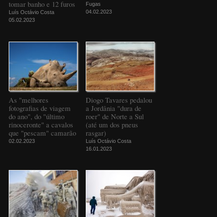
tomar banho e 12 furos
Fugas
04.02.2023
Luís Octávio Costa
05.02.2023
As "melhores
Diogo Tavares pedalou
fotografias de viagem
a Jordânia "dura de
do ano", do "último
roer" de Norte a Sul
rinoceronte" a cavalos
(até um dos pneus
que "pescam" camarão
rasgar)
02.02.2023
Luís Octávio Costa
16.01.2023