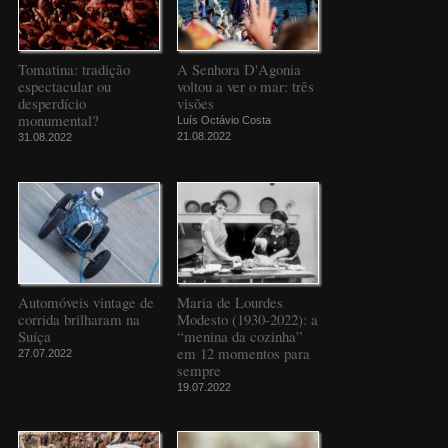
Tomatina: tradição
A Senhora D'Agonia
espectacular ou
voltou a ver o mar: três
desperdício
visões
monumental?
Luís Octávio Costa
21.08.2022
31.08.2022
Automóveis vintage de
Maria de Lourdes
corrida brilharam na
Modesto (1930-2022): a
Suíça
“menina da cozinha”
em 12 momentos para
27.07.2022
sempre
19.07.2022