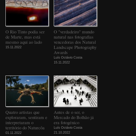
O Rio Tinto podia ser
O "verdadeiro" mundo
de Marte, mas está
natural nas fotografias
mesmo aqui ao lado
vencedoras dos Natural
Landscape Photography
15.11.2022
Awards
Luís Octávio Costa
15.11.2022
Quatro artistas que
Antes de o ser, o
exploraram, sentiram e
Mercado do Bolhão já
interpretaram o
era fotogénico
território do Naturcôa
Luís Octávio Costa
21.10.2022
01.11.2022