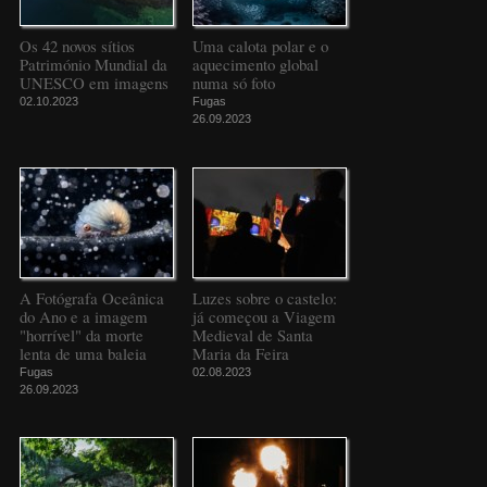
Os 42 novos sítios
Uma calota polar e o
Património Mundial da
aquecimento global
UNESCO em imagens
numa só foto
02.10.2023
Fugas
26.09.2023
A Fotógrafa Oceânica
Luzes sobre o castelo:
do Ano e a imagem
já começou a Viagem
"horrível" da morte
Medieval de Santa
lenta de uma baleia
Maria da Feira
Fugas
02.08.2023
26.09.2023