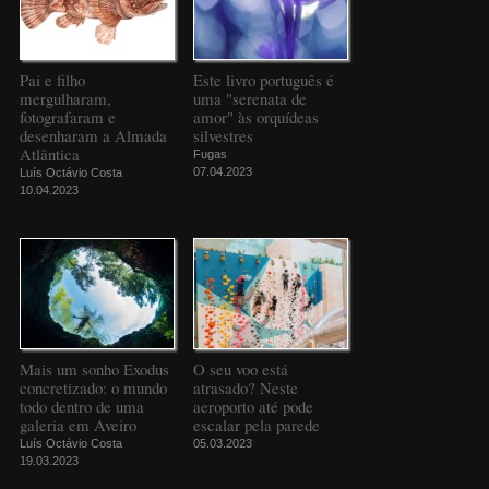
Pai e filho
Este livro português é
mergulharam,
uma "serenata de
fotografaram e
amor" às orquídeas
desenharam a Almada
silvestres
Atlântica
Fugas
07.04.2023
Luís Octávio Costa
10.04.2023
Mais um sonho Exodus
O seu voo está
concretizado: o mundo
atrasado? Neste
todo dentro de uma
aeroporto até pode
galeria em Aveiro
escalar pela parede
Luís Octávio Costa
05.03.2023
19.03.2023