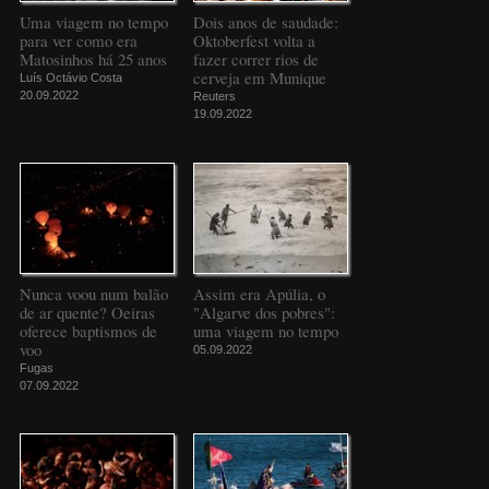
Uma viagem no tempo
Dois anos de saudade:
para ver como era
Oktoberfest volta a
Matosinhos há 25 anos
fazer correr rios de
cerveja em Munique
Luís Octávio Costa
20.09.2022
Reuters
19.09.2022
Nunca voou num balão
Assim era Apúlia, o
de ar quente? Oeiras
"Algarve dos pobres":
oferece baptismos de
uma viagem no tempo
voo
05.09.2022
Fugas
07.09.2022