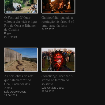
O Festival D’Onor
Galaicofolia, quando a
voltou a dar vida e ligar
recriação histórica é só
Rio de Onor e Rihonor
uma parte da festa
de Castilla
24.07.2023
Fugas
25.07.2023
As seis obras de arte
Stonehenge: receber o
que "aterraram" no
Verão no templo do
Côa, Corredor das
solstício
Artes
Luís Octávio Costa
21.06.2023
Luís Octávio Costa
27.06.2023