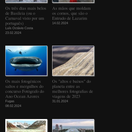
Os três dias mais belos
As mãos que moldam
de Basileia (ou o
os cornos, que são o
Carnaval visto por um
Entrudo de Lazarim
português)
14.02.2024
Luís Octávio Costa
23.02.2024
Os mais fotogénicos
Os "altos e baixos" do
saltos e mergulhos do
planeta entre as
concurso Fotógrafo do
melhores fotografias de
Ano Ocean Azores
viagens de 2023
Fugas
31.01.2024
08.02.2024