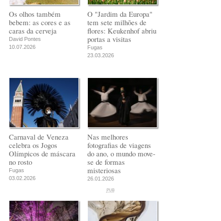
Os olhos também
O "Jardim da Europa"
bebem: as cores e as
tem sete milhões de
caras da cerveja
flores: Keukenhof abriu
portas a visitas
David Pontes
10.07.2026
Fugas
23.03.2026
Carnaval de Veneza
Nas melhores
celebra os Jogos
fotografias de viagens
Olímpicos de máscara
do ano, o mundo move-
no rosto
se de formas
misteriosas
Fugas
03.02.2026
26.01.2026
PUB
PUB
PUB