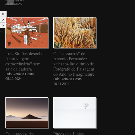
29.01.2025
×
×
×
--%>
Luís Simões desenhou
Os "sussurros" de
"uma viagem
Antonio Fernandez
extraordinária" sem
valeram-lhe o título de
sair da cadeira
Fotógrafo de Paisagem
do Ano no Imaginature
Luís Octávio Costa
05.12.2024
Luís Octávio Costa
20.11.2024
Os segredos das
Pitões das Junias