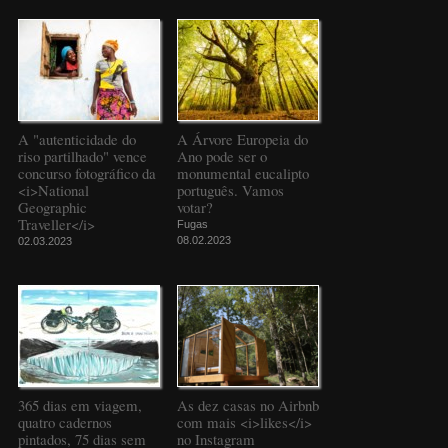
A "autenticidade do
A Árvore Europeia do
riso partilhado" vence
Ano pode ser o
concurso fotográfico da
monumental eucalipto
<i>National
português. Vamos
Geographic
votar?
Traveller</i>
Fugas
08.02.2023
02.03.2023
365 dias em viagem,
As dez casas no Airbnb
quatro cadernos
com mais <i>likes</i>
pintados, 75 dias sem
no Instagram