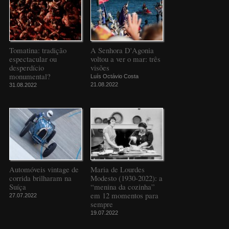
Tomatina: tradição
A Senhora D'Agonia
espectacular ou
voltou a ver o mar: três
desperdício
visões
monumental?
Luís Octávio Costa
21.08.2022
31.08.2022
Automóveis vintage de
Maria de Lourdes
corrida brilharam na
Modesto (1930-2022): a
Suíça
“menina da cozinha”
em 12 momentos para
27.07.2022
sempre
19.07.2022