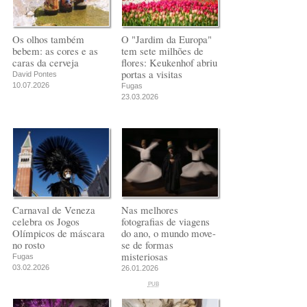
Os olhos também
O "Jardim da Europa"
bebem: as cores e as
tem sete milhões de
caras da cerveja
flores: Keukenhof abriu
portas a visitas
David Pontes
10.07.2026
Fugas
23.03.2026
Carnaval de Veneza
Nas melhores
celebra os Jogos
fotografias de viagens
Olímpicos de máscara
do ano, o mundo move-
no rosto
se de formas
misteriosas
Fugas
03.02.2026
26.01.2026
PUB
PUB