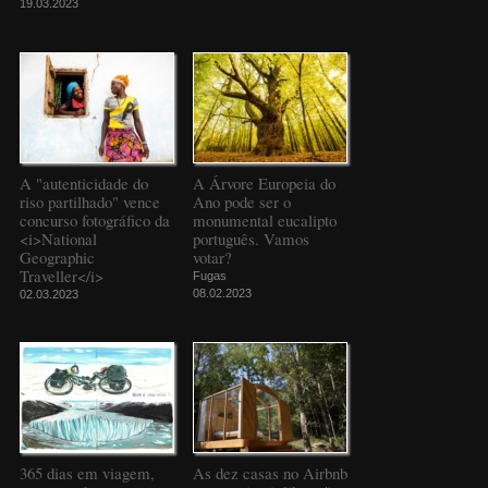
19.03.2023
A "autenticidade do
A Árvore Europeia do
riso partilhado" vence
Ano pode ser o
concurso fotográfico da
monumental eucalipto
<i>National
português. Vamos
Geographic
votar?
Traveller</i>
Fugas
08.02.2023
02.03.2023
365 dias em viagem,
As dez casas no Airbnb