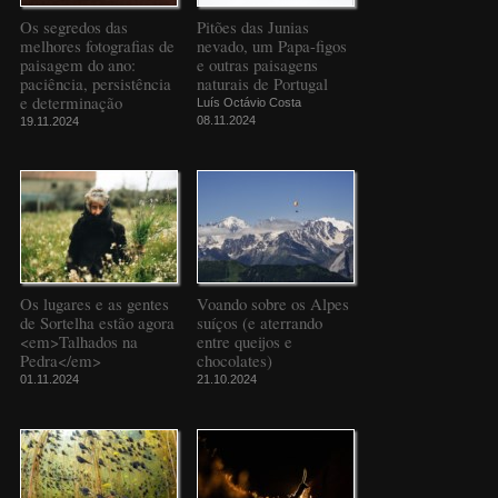
Os segredos das
Pitões das Junias
melhores fotografias de
nevado, um Papa-figos
paisagem do ano:
e outras paisagens
paciência, persistência
naturais de Portugal
e determinação
Luís Octávio Costa
08.11.2024
19.11.2024
Os lugares e as gentes
Voando sobre os Alpes
de Sortelha estão agora
suíços (e aterrando
<em>Talhados na
entre queijos e
Pedra</em>
chocolates)
01.11.2024
21.10.2024