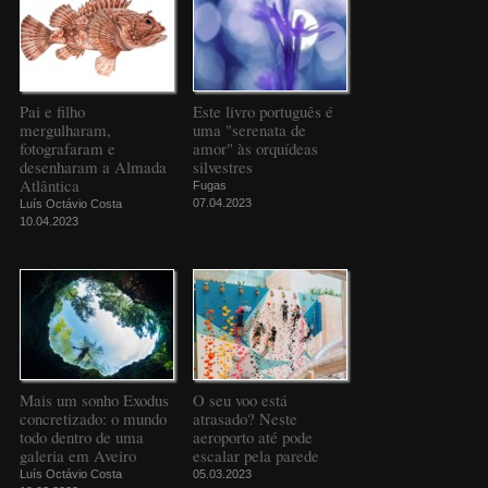
Pai e filho
Este livro português é
mergulharam,
uma "serenata de
fotografaram e
amor" às orquídeas
desenharam a Almada
silvestres
Atlântica
Fugas
07.04.2023
Luís Octávio Costa
10.04.2023
Mais um sonho Exodus
O seu voo está
concretizado: o mundo
atrasado? Neste
todo dentro de uma
aeroporto até pode
galeria em Aveiro
escalar pela parede
Luís Octávio Costa
05.03.2023