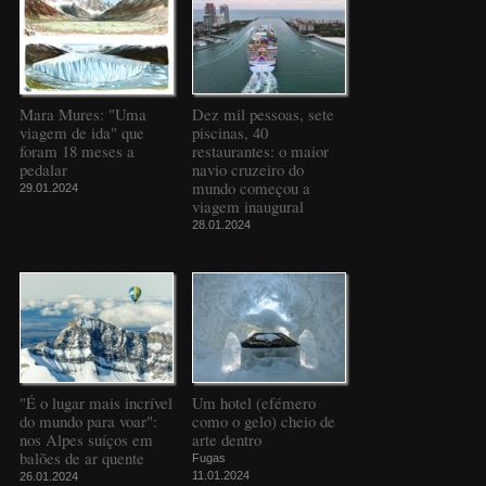
Mara Mures: "Uma
Dez mil pessoas, sete
viagem de ida" que
piscinas, 40
foram 18 meses a
restaurantes: o maior
pedalar
navio cruzeiro do
mundo começou a
29.01.2024
viagem inaugural
28.01.2024
"É o lugar mais incrível
Um hotel (efémero
do mundo para voar":
como o gelo) cheio de
nos Alpes suíços em
arte dentro
balões de ar quente
Fugas
11.01.2024
26.01.2024