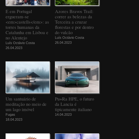
E em Portugal
Azores Bravos Trail:
ergueram-se
correr as belezas da
<em>castells</em>: as
Terceira a cruzar
torres humanas da
florestas e por dentro
Catalunha em Lisboa e
do vulcão
no Alentejo
Luís Octávio Costa
26.04.2023
Luís Octávio Costa
26.04.2023
Um santuário de
Pu+Ra HPE, o futuro
meditação no meio de
da Lancia é
um lago imóvel
tipicamente italiano
Fugas
14.04.2023
18.04.2023