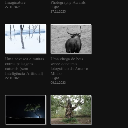
Imaginature
Photography Awards
27.11.2023
Fugas
27.11.2023
Uma nevasca e muitas
Uma chega de bois
outras paisagens
vence concurso
naturais (sem
fotográfico da Amar o
Inteligência Artificial)
Minho
22.11.2023
Fugas
09.11.2023