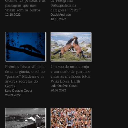
Quente: as pessoas e as
de Fotografia
paisagens que não
Subaquática na
vivem sem os burros
categoria “Peixe”
12.10.2022
David Andrade
10.10.2022
Prémios Iris: a silhueta
Um voo de uma coruja
de uma gineta, o sol no
e um duelo de garranos
"paraíso" Madeira e as
entre as melhores fotos
árvores secretas do
Wiki Loves Earth
Gerês
Luís Octávio Costa
20.09.2022
Luís Octávio Costa
26.09.2022