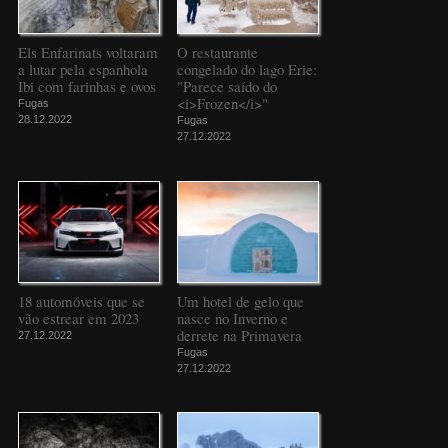
Els Enfarinats voltaram
O restaurante
a lutar pela espanhola
congelado do lago Erie:
Ibi com farinhas e ovos
"Parece saído do
<i>Frozen</i>"
Fugas
28.12.2022
Fugas
27.12.2022
18 automóveis que se
Um hotel de gelo que
vão estrear em 2023
nasce no Inverno e
derrete na Primavera
27.12.2022
Fugas
27.12.2022