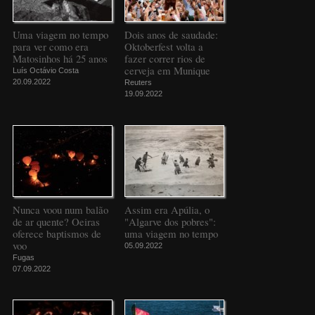
Uma viagem no tempo
Dois anos de saudade:
para ver como era
Oktoberfest volta a
Matosinhos há 25 anos
fazer correr rios de
cerveja em Munique
Luís Octávio Costa
20.09.2022
Reuters
19.09.2022
Nunca voou num balão
Assim era Apúlia, o
de ar quente? Oeiras
"Algarve dos pobres":
oferece baptismos de
uma viagem no tempo
voo
05.09.2022
Fugas
07.09.2022