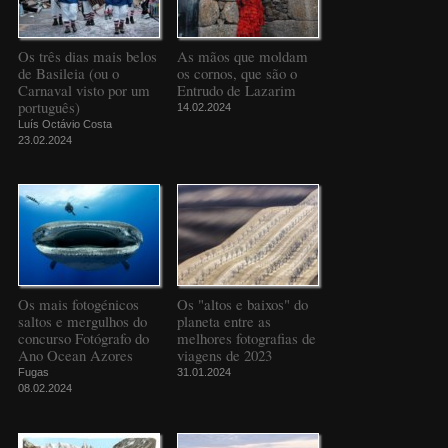
Os três dias mais belos
As mãos que moldam
de Basileia (ou o
os cornos, que são o
Carnaval visto por um
Entrudo de Lazarim
português)
14.02.2024
Luís Octávio Costa
23.02.2024
Os mais fotogénicos
Os "altos e baixos" do
saltos e mergulhos do
planeta entre as
concurso Fotógrafo do
melhores fotografias de
Ano Ocean Azores
viagens de 2023
Fugas
31.01.2024
08.02.2024