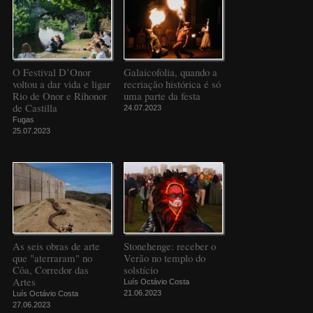
O Festival D’Onor
Galaicofolia, quando a
voltou a dar vida e ligar
recriação histórica é só
Rio de Onor e Rihonor
uma parte da festa
de Castilla
24.07.2023
Fugas
25.07.2023
As seis obras de arte
Stonehenge: receber o
que "aterraram" no
Verão no templo do
Côa, Corredor das
solstício
Artes
Luís Octávio Costa
21.06.2023
Luís Octávio Costa
27.06.2023