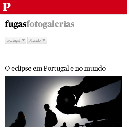
Público
Saltar
-
para
fugas
fotogalerias
o
conteúdo
Portugal
Mundo
O eclipse em Portugal e no mundo