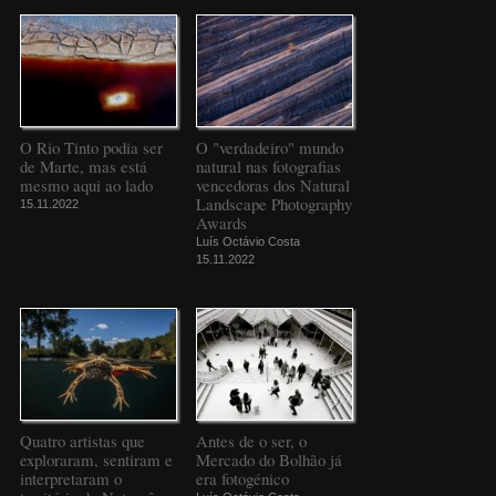
O Rio Tinto podia ser
O "verdadeiro" mundo
de Marte, mas está
natural nas fotografias
mesmo aqui ao lado
vencedoras dos Natural
Landscape Photography
15.11.2022
Awards
Luís Octávio Costa
15.11.2022
Quatro artistas que
Antes de o ser, o
exploraram, sentiram e
Mercado do Bolhão já
interpretaram o
era fotogénico