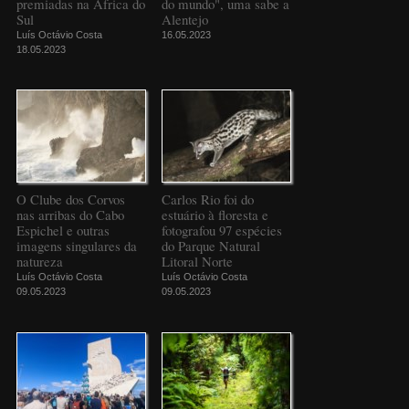
premiadas na África do
do mundo", uma sabe a
Sul
Alentejo
Luís Octávio Costa
16.05.2023
18.05.2023
O Clube dos Corvos
Carlos Rio foi do
nas arribas do Cabo
estuário à floresta e
Espichel e outras
fotografou 97 espécies
imagens singulares da
do Parque Natural
natureza
Litoral Norte
Luís Octávio Costa
Luís Octávio Costa
09.05.2023
09.05.2023