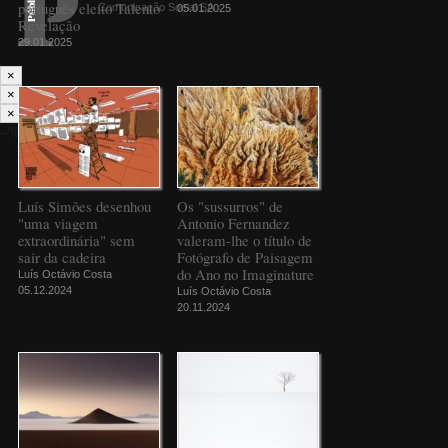
português eleito Talento
Comunicação Social SA
05.01.2025
Revelação
29.01.2025
×
×
×
--%>
Luís Simões desenhou
Os "sussurros" de
"uma viagem
Antonio Fernandez
extraordinária" sem
valeram-lhe o título de
sair da cadeira
Fotógrafo de Paisagem
do Ano no Imaginature
Luís Octávio Costa
05.12.2024
Luís Octávio Costa
20.11.2024