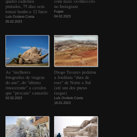
quatro cadernos
com mais <i>likes</i>
pintados, 75 dias sem
no Instagram
tomar banho e 12 furos
Fugas
04.02.2023
Luís Octávio Costa
05.02.2023
As "melhores
Diogo Tavares pedalou
fotografias de viagem
a Jordânia "dura de
do ano", do "último
roer" de Norte a Sul
rinoceronte" a cavalos
(até um dos pneus
que "pescam" camarão
rasgar)
02.02.2023
Luís Octávio Costa
16.01.2023