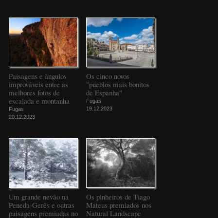
Paisagens e ângulos
Os cinco novos
improváveis entre as
"pueblos mais bonitos
melhores fotos de
de Espanha"
escalada e montanha
Fugas
19.12.2023
Fugas
20.12.2023
Um grande nevão na
Os pinheiros de Tiago
Peneda-Gerês e outras
Mateus premiados nos
paisagens premiadas no
Natural Landscape