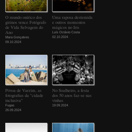
O mundo onírico dos
Uma raposa destemida
girinos vence Fotógrafo
e outros momentos
de Vida Selvagem do
mágicos no Iris
Ano
Luís Octávio Costa
02.10.2024
Mara Gonçalves
09.10.2024
Póvoa de Varzim, as
No Soalheiro, a festa
fotografias da "cidade
dos 50 anos faz-se nas
inclusiva"
vinhas
Fugas
19.09.2024
26.09.2024