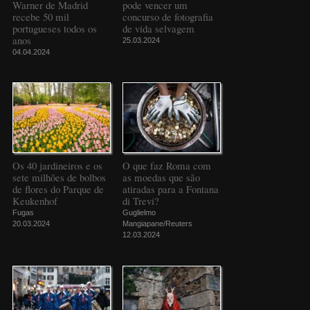
Warner de Madrid
pode vencer um
recebe 50 mil
concurso de fotografia
portugueses todos os
de vida selvagem
anos
25.03.2024
04.04.2024
Os 40 jardineiros e os
O que faz Roma com
sete milhões de bolbos
as moedas que são
de flores do Parque de
atiradas para a Fontana
Keukenhof
di Trevi?
Fugas
Guglielmo
20.03.2024
Mangiapane/Reuters
12.03.2024