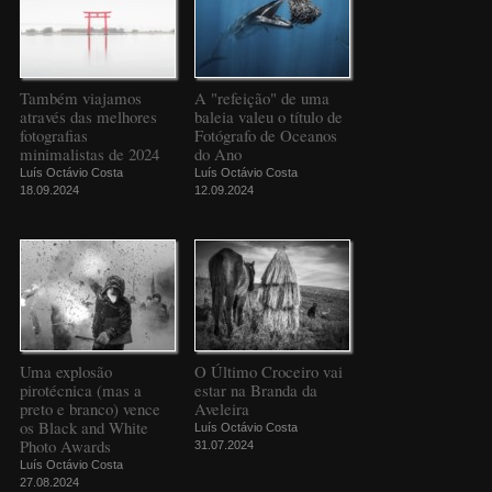
Também viajamos
A "refeição" de uma
através das melhores
baleia valeu o título de
fotografias
Fotógrafo de Oceanos
minimalistas de 2024
do Ano
Luís Octávio Costa
Luís Octávio Costa
18.09.2024
12.09.2024
Uma explosão
O Último Croceiro vai
pirotécnica (mas a
estar na Branda da
preto e branco) vence
Aveleira
os Black and White
Luís Octávio Costa
Photo Awards
31.07.2024
Luís Octávio Costa
27.08.2024