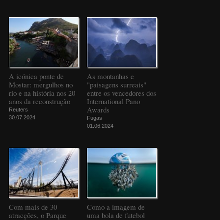
A icónica ponte de
As montanhas e
Mostar: mergulhos no
"paisagens surreais"
rio e na história nos 20
entre os vencedores dos
anos da reconstrução
International Pano
Awards
Reuters
30.07.2024
Fugas
01.06.2024
Com mais de 30
Como a imagem de
atracções, o Parque
uma bola de futebol