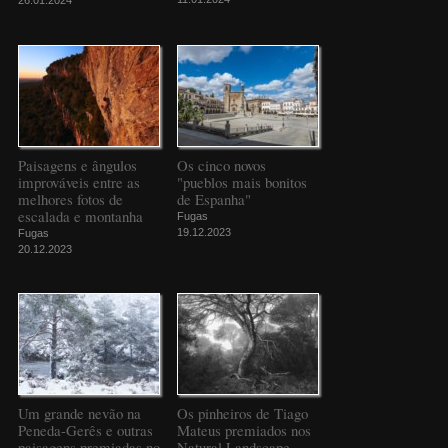
26.01.2024
Paisagens e ângulos
Os cinco novos
improváveis entre as
"pueblos mais bonitos
melhores fotos de
de Espanha"
escalada e montanha
Fugas
19.12.2023
Fugas
20.12.2023
Um grande nevão na
Os pinheiros de Tiago
Peneda-Gerês e outras
Mateus premiados nos
paisagens premiadas no
Natural Landscape