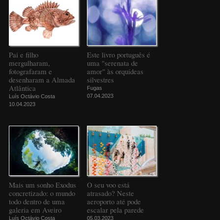
Pai e filho
Este livro português é
mergulharam,
uma "serenata de
fotografaram e
amor" às orquídeas
desenharam a Almada
silvestres
Atlântica
Fugas
07.04.2023
Luís Octávio Costa
10.04.2023
Mais um sonho Exodus
O seu voo está
concretizado: o mundo
atrasado? Neste
todo dentro de uma
aeroporto até pode
galeria em Aveiro
escalar pela parede
Luís Octávio Costa
05.03.2023