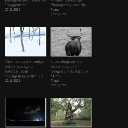
Imaginature
Photography Awards
27.11.2023
Fugas
27.11.2023
Uma nevasca e muitas
Uma chega de bois
outras paisagens
vence concurso
naturais (sem
fotográfico da Amar o
Inteligência Artificial)
Minho
22.11.2023
Fugas
09.11.2023