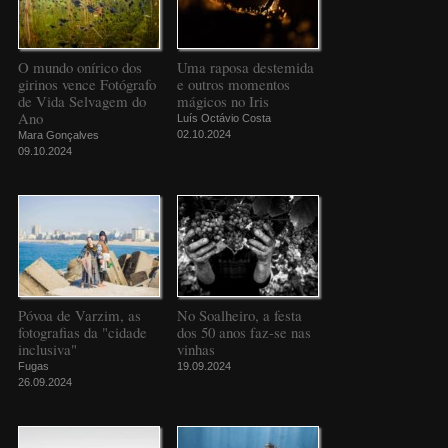
O mundo onírico dos
Uma raposa destemida
girinos vence Fotógrafo
e outros momentos
de Vida Selvagem do
mágicos no Iris
Ano
Luís Octávio Costa
02.10.2024
Mara Gonçalves
09.10.2024
Póvoa de Varzim, as
No Soalheiro, a festa
fotografias da "cidade
dos 50 anos faz-se nas
inclusiva"
vinhas
Fugas
19.09.2024
26.09.2024