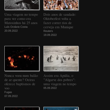
Uma viagem no tempo
Dois anos de saudade:
para ver como era
Oktoberfest volta a
Matosinhos há 25 anos
fazer correr rios de
cerveja em Munique
Luís Octávio Costa
20.09.2022
Reuters
19.09.2022
Nunca voou num balão
Assim era Apúlia, o
de ar quente? Oeiras
"Algarve dos pobres":
oferece baptismos de
uma viagem no tempo
voo
05.09.2022
Fugas
07.09.2022