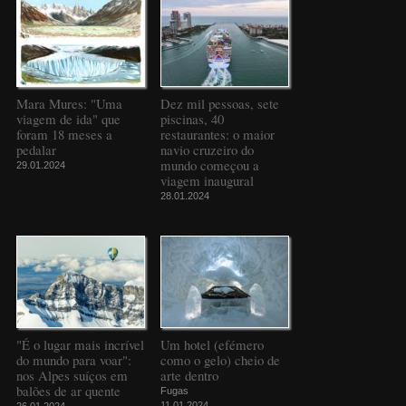
Mara Mures: "Uma
Dez mil pessoas, sete
viagem de ida" que
piscinas, 40
foram 18 meses a
restaurantes: o maior
pedalar
navio cruzeiro do
mundo começou a
29.01.2024
viagem inaugural
28.01.2024
"É o lugar mais incrível
Um hotel (efémero
do mundo para voar":
como o gelo) cheio de
nos Alpes suíços em
arte dentro
balões de ar quente
Fugas
11.01.2024