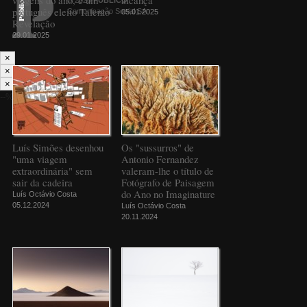
português eleito Talento
Comunicação Social SA
05.01.2025
Revelação
29.01.2025
×
×
×
--%>
Luís Simões desenhou
Os "sussurros" de
"uma viagem
Antonio Fernandez
extraordinária" sem
valeram-lhe o título de
sair da cadeira
Fotógrafo de Paisagem
do Ano no Imaginature
Luís Octávio Costa
05.12.2024
Luís Octávio Costa
20.11.2024