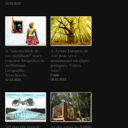
19.03.2023
A "autenticidade do
A Árvore Europeia do
riso partilhado" vence
Ano pode ser o
concurso fotográfico da
monumental eucalipto
<i>National
português. Vamos
Geographic
votar?
Traveller</i>
Fugas
08.02.2023
02.03.2023
365 dias em viagem,
As dez casas no Airbnb