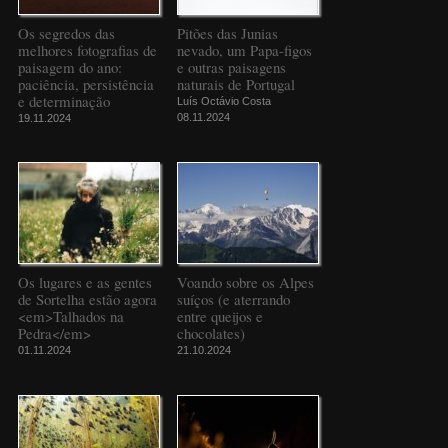
Os segredos das
Pitões das Junias
melhores fotografias de
nevado, um Papa-figos
paisagem do ano:
e outras paisagens
paciência, persistência
naturais de Portugal
e determinação
Luís Octávio Costa
08.11.2024
19.11.2024
Os lugares e as gentes
Voando sobre os Alpes
de Sortelha estão agora
suíços (e aterrando
<em>Talhados na
entre queijos e
Pedra</em>
chocolates)
01.11.2024
21.10.2024