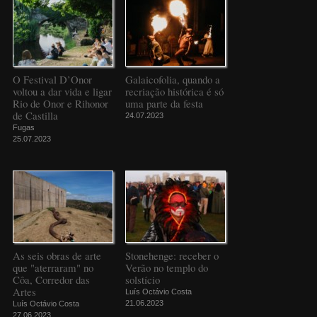
O Festival D’Onor
Galaicofolia, quando a
voltou a dar vida e ligar
recriação histórica é só
Rio de Onor e Rihonor
uma parte da festa
de Castilla
24.07.2023
Fugas
25.07.2023
As seis obras de arte
Stonehenge: receber o
que "aterraram" no
Verão no templo do
Côa, Corredor das
solstício
Artes
Luís Octávio Costa
21.06.2023
Luís Octávio Costa
27.06.2023