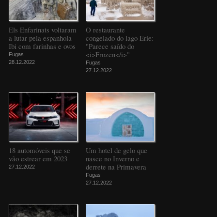
Els Enfarinats voltaram
O restaurante
a lutar pela espanhola
congelado do lago Erie:
Ibi com farinhas e ovos
"Parece saído do
<i>Frozen</i>"
Fugas
28.12.2022
Fugas
27.12.2022
18 automóveis que se
Um hotel de gelo que
vão estrear em 2023
nasce no Inverno e
derrete na Primavera
27.12.2022
Fugas
27.12.2022