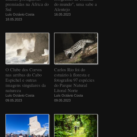
premiadas na África do
do mundo", uma sabe a
Sul
Alentejo
Luís Octávio Costa
16.05.2023
18.05.2023
O Clube dos Corvos
Carlos Rio foi do
nas arribas do Cabo
estuário à floresta e
Espichel e outras
fotografou 97 espécies
imagens singulares da
do Parque Natural
natureza
Litoral Norte
Luís Octávio Costa
Luís Octávio Costa
09.05.2023
09.05.2023