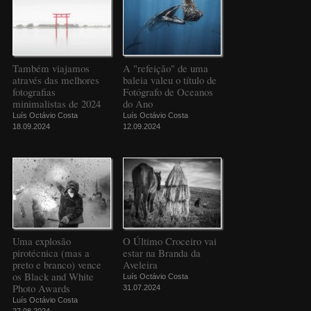
Também viajamos
A "refeição" de uma
através das melhores
baleia valeu o título de
fotografias
Fotógrafo de Oceanos
minimalistas de 2024
do Ano
Luís Octávio Costa
Luís Octávio Costa
18.09.2024
12.09.2024
Uma explosão
O Último Croceiro vai
pirotécnica (mas a
estar na Branda da
preto e branco) vence
Aveleira
os Black and White
Luís Octávio Costa
Photo Awards
31.07.2024
Luís Octávio Costa
27.08.2024