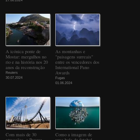
A icónica ponte de
As montanhas e
Mostar: mergulhos no
"paisagens surreais"
rio e na história nos 20
entre os vencedores dos
anos da reconstrução
International Pano
Awards
Reuters
30.07.2024
Fugas
01.06.2024
Com mais de 30
Como a imagem de
atracções, o Parque
uma bola de futebol