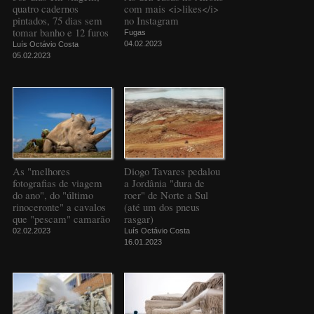
quatro cadernos
com mais <i>likes</i>
pintados, 75 dias sem
no Instagram
tomar banho e 12 furos
Fugas
04.02.2023
Luís Octávio Costa
05.02.2023
As "melhores
Diogo Tavares pedalou
fotografias de viagem
a Jordânia "dura de
do ano", do "último
roer" de Norte a Sul
rinoceronte" a cavalos
(até um dos pneus
que "pescam" camarão
rasgar)
02.02.2023
Luís Octávio Costa
16.01.2023