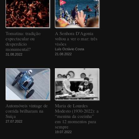
Tomatina: tradição
A Senhora D'Agonia
espectacular ou
voltou a ver o mar: três
desperdício
visões
monumental?
Luís Octávio Costa
21.08.2022
31.08.2022
Automóveis vintage de
Maria de Lourdes
corrida brilharam na
Modesto (1930-2022): a
Suíça
“menina da cozinha”
em 12 momentos para
27.07.2022
sempre
19.07.2022