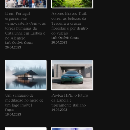
E em Portugal
Azores Bravos Trail:
ergueram-se
correr as belezas da
<em>castells</em>: as
Terceira a cruzar
torres humanas da
florestas e por dentro
Catalunha em Lisboa e
do vulcão
no Alentejo
Luís Octávio Costa
26.04.2023
Luís Octávio Costa
26.04.2023
Um santuário de
Pu+Ra HPE, o futuro
meditação no meio de
da Lancia é
um lago imóvel
tipicamente italiano
Fugas
14.04.2023
18.04.2023