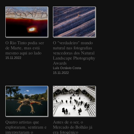
O Rio Tinto podia ser
O "verdadeiro" mundo
de Marte, mas está
natural nas fotografias
mesmo aqui ao lado
vencedoras dos Natural
Landscape Photography
15.11.2022
Awards
Luís Octávio Costa
15.11.2022
Quatro artistas que
Antes de o ser, o
exploraram, sentiram e
Mercado do Bolhão já
interpretaram o
era fotogénico