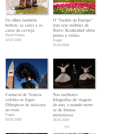
Os olhos também
O "Jardim da Europa"
bebem: as cores e as
tem sete milhões de
caras da cerveja
flores: Keukenhof abriu
portas a visitas
David Pontes
10.07.2026
Fugas
23.03.2026
Carnaval de Veneza
Nas melhores
celebra os Jogos
fotografias de viagens
Olímpicos de máscara
do ano, o mundo move-
no rosto
se de formas
misteriosas
Fugas
03.02.2026
26.01.2026
PUB