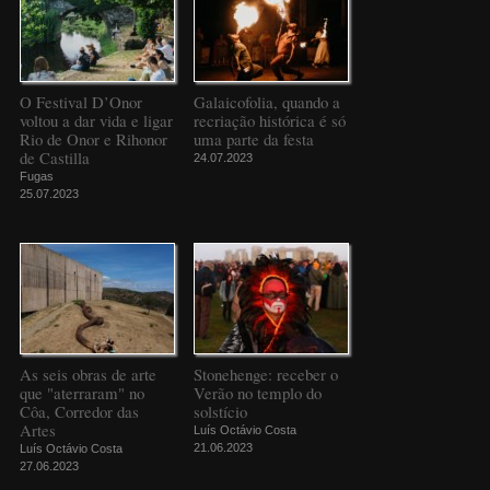
O Festival D’Onor
Galaicofolia, quando a
voltou a dar vida e ligar
recriação histórica é só
Rio de Onor e Rihonor
uma parte da festa
de Castilla
24.07.2023
Fugas
25.07.2023
As seis obras de arte
Stonehenge: receber o
que "aterraram" no
Verão no templo do
Côa, Corredor das
solstício
Artes
Luís Octávio Costa
21.06.2023
Luís Octávio Costa
27.06.2023