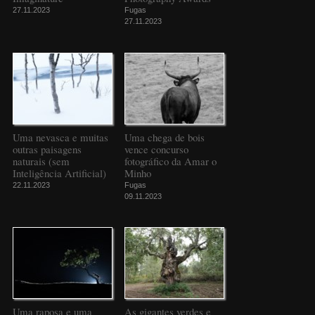
27.11.2023
Fugas
27.11.2023
Uma nevasca e muitas
Uma chega de bois
outras paisagens
vence concurso
naturais (sem
fotográfico da Amar o
Inteligência Artificial)
Minho
22.11.2023
Fugas
09.11.2023
Uma raposa e uma
As gigantes verdes e