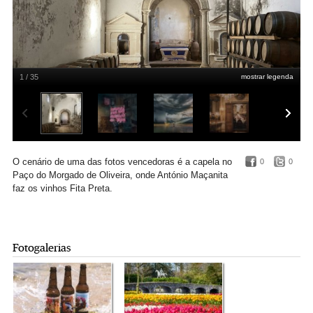
1 / 35
mostrar legenda
Pink Lady® Food Photographer of the Year (vencedor na zona EUA)
David
Sawyer
O cenário de uma das fotos vencedoras é a capela no
0
0
Paço do Morgado de Oliveira, onde António Maçanita
faz os vinhos Fita Preta.
Fotogalerias