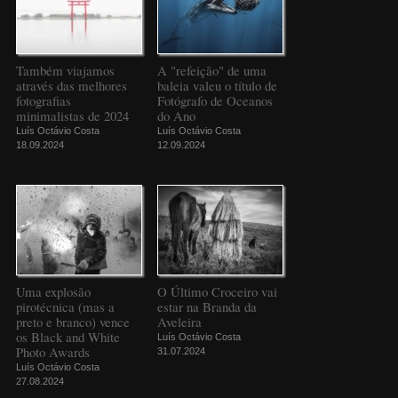
Também viajamos
A "refeição" de uma
através das melhores
baleia valeu o título de
fotografias
Fotógrafo de Oceanos
minimalistas de 2024
do Ano
Luís Octávio Costa
Luís Octávio Costa
18.09.2024
12.09.2024
Uma explosão
O Último Croceiro vai
pirotécnica (mas a
estar na Branda da
preto e branco) vence
Aveleira
os Black and White
Luís Octávio Costa
Photo Awards
31.07.2024
Luís Octávio Costa
27.08.2024