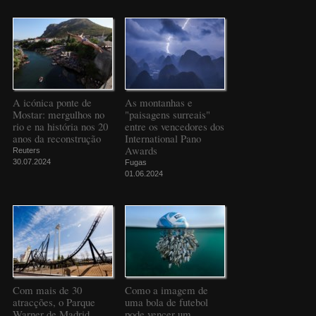
A icónica ponte de
As montanhas e
Mostar: mergulhos no
"paisagens surreais"
rio e na história nos 20
entre os vencedores dos
anos da reconstrução
International Pano
Awards
Reuters
30.07.2024
Fugas
01.06.2024
Com mais de 30
Como a imagem de
atracções, o Parque
uma bola de futebol
Warner de Madrid
pode vencer um