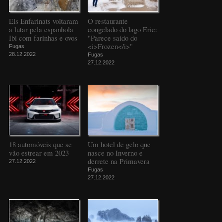
Els Enfarinats voltaram
O restaurante
a lutar pela espanhola
congelado do lago Erie:
Ibi com farinhas e ovos
"Parece saído do
<i>Frozen</i>"
Fugas
28.12.2022
Fugas
27.12.2022
18 automóveis que se
Um hotel de gelo que
vão estrear em 2023
nasce no Inverno e
derrete na Primavera
27.12.2022
Fugas
27.12.2022