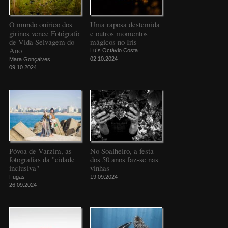
O mundo onírico dos
Uma raposa destemida
girinos vence Fotógrafo
e outros momentos
de Vida Selvagem do
mágicos no Iris
Ano
Luís Octávio Costa
02.10.2024
Mara Gonçalves
09.10.2024
Póvoa de Varzim, as
No Soalheiro, a festa
fotografias da "cidade
dos 50 anos faz-se nas
inclusiva"
vinhas
Fugas
19.09.2024
26.09.2024