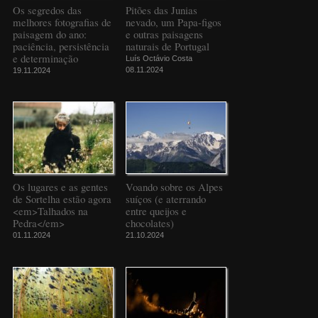
Os segredos das
Pitões das Junias
melhores fotografias de
nevado, um Papa-figos
paisagem do ano:
e outras paisagens
paciência, persistência
naturais de Portugal
e determinação
Luís Octávio Costa
08.11.2024
19.11.2024
Os lugares e as gentes
Voando sobre os Alpes
de Sortelha estão agora
suíços (e aterrando
<em>Talhados na
entre queijos e
Pedra</em>
chocolates)
01.11.2024
21.10.2024