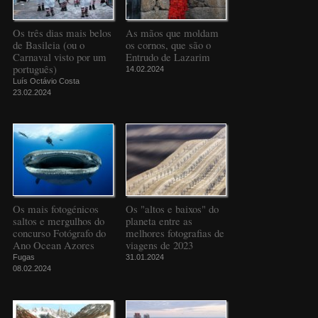
Os três dias mais belos
As mãos que moldam
de Basileia (ou o
os cornos, que são o
Carnaval visto por um
Entrudo de Lazarim
português)
14.02.2024
Luís Octávio Costa
23.02.2024
Os mais fotogénicos
Os "altos e baixos" do
saltos e mergulhos do
planeta entre as
concurso Fotógrafo do
melhores fotografias de
Ano Ocean Azores
viagens de 2023
Fugas
31.01.2024
08.02.2024