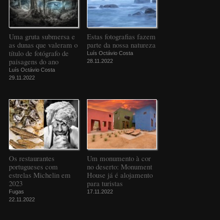
Uma gruta submersa e
Estas fotografias fazem
as dunas que valeram o
parte da nossa natureza
título de fotógrafo de
Luís Octávio Costa
paisagens do ano
28.11.2022
Luís Octávio Costa
29.11.2022
Os restaurantes
Um monumento à cor
portugueses com
no deserto: Monument
estrelas Michelin em
House já é alojamento
2023
para turistas
Fugas
17.11.2022
22.11.2022