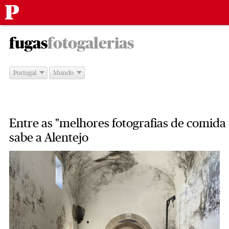
Público
Saltar
-
para
fugas
fotogalerias
o
conteúdo
Portugal
Mundo
Entre as "melhores fotografias de comid
sabe a Alentejo