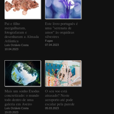
Pai e filho
Este livro português é
mergulharam,
uma "serenata de
fotografaram e
amor" às orquídeas
desenharam a Almada
silvestres
Atlântica
Fugas
07.04.2023
Luís Octávio Costa
10.04.2023
Mais um sonho Exodus
O seu voo está
concretizado: o mundo
atrasado? Neste
todo dentro de uma
aeroporto até pode
galeria em Aveiro
escalar pela parede
Luís Octávio Costa
05.03.2023
19.03.2023