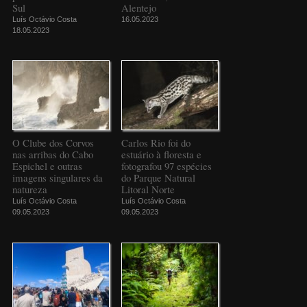
Sul
Alentejo
Luís Octávio Costa
16.05.2023
18.05.2023
O Clube dos Corvos
Carlos Rio foi do
nas arribas do Cabo
estuário à floresta e
Espichel e outras
fotografou 97 espécies
imagens singulares da
do Parque Natural
natureza
Litoral Norte
Luís Octávio Costa
Luís Octávio Costa
09.05.2023
09.05.2023