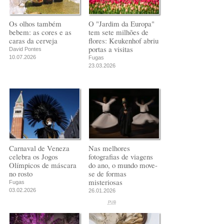
Os olhos também
O "Jardim da Europa"
bebem: as cores e as
tem sete milhões de
caras da cerveja
flores: Keukenhof abriu
portas a visitas
David Pontes
10.07.2026
Fugas
23.03.2026
Carnaval de Veneza
Nas melhores
celebra os Jogos
fotografias de viagens
Olímpicos de máscara
do ano, o mundo move-
no rosto
se de formas
misteriosas
Fugas
03.02.2026
26.01.2026
PUB
PUB