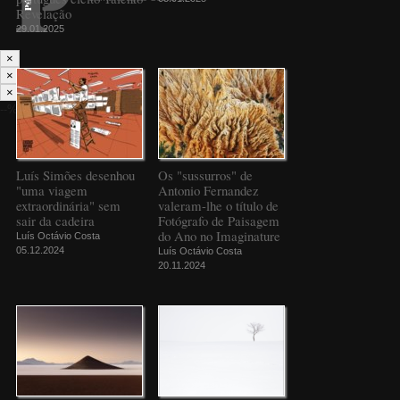
Revelação
29.01.2025
×
×
×
--%>
Luís Simões desenhou
Os "sussurros" de
"uma viagem
Antonio Fernandez
extraordinária" sem
valeram-lhe o título de
sair da cadeira
Fotógrafo de Paisagem
do Ano no Imaginature
Luís Octávio Costa
05.12.2024
Luís Octávio Costa
20.11.2024