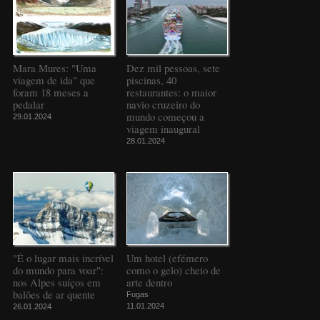
Mara Mures: "Uma
Dez mil pessoas, sete
viagem de ida" que
piscinas, 40
foram 18 meses a
restaurantes: o maior
pedalar
navio cruzeiro do
mundo começou a
29.01.2024
viagem inaugural
28.01.2024
"É o lugar mais incrível
Um hotel (efémero
do mundo para voar":
como o gelo) cheio de
nos Alpes suíços em
arte dentro
balões de ar quente
Fugas
11.01.2024
26.01.2024