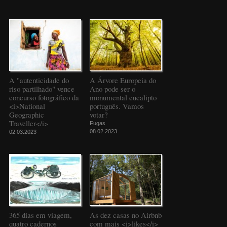
A "autenticidade do
A Árvore Europeia do
riso partilhado" vence
Ano pode ser o
concurso fotográfico da
monumental eucalipto
<i>National
português. Vamos
Geographic
votar?
Traveller</i>
Fugas
08.02.2023
02.03.2023
365 dias em viagem,
As dez casas no Airbnb
quatro cadernos
com mais <i>likes</i>