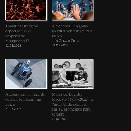
Tomatina: tradição
A Senhora D'Agonia
espectacular ou
voltou a ver o mar: três
desperdício
visões
monumental?
Luís Octávio Costa
21.08.2022
31.08.2022
Automóveis vintage de
Maria de Lourdes
corrida brilharam na
Modesto (1930-2022): a
Suíça
“menina da cozinha”
em 12 momentos para
27.07.2022
sempre
19.07.2022