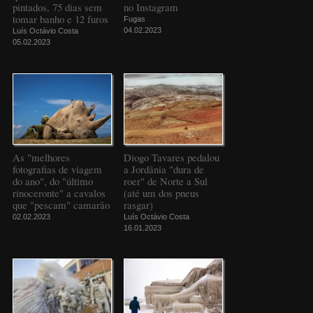
pintados, 75 dias sem
no Instagram
tomar banho e 12 furos
Fugas
04.02.2023
Luís Octávio Costa
05.02.2023
As "melhores
Diogo Tavares pedalou
fotografias de viagem
a Jordânia "dura de
do ano", do "último
roer" de Norte a Sul
rinoceronte" a cavalos
(até um dos pneus
que "pescam" camarão
rasgar)
02.02.2023
Luís Octávio Costa
16.01.2023