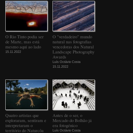
O Rio Tinto podia ser
O "verdadeiro" mundo
de Marte, mas está
natural nas fotografias
mesmo aqui ao lado
vencedoras dos Natural
Landscape Photography
15.11.2022
Awards
Luís Octávio Costa
15.11.2022
Quatro artistas que
Antes de o ser, o
exploraram, sentiram e
Mercado do Bolhão já
interpretaram o
era fotogénico
território do Naturcôa
Luís Octávio Costa