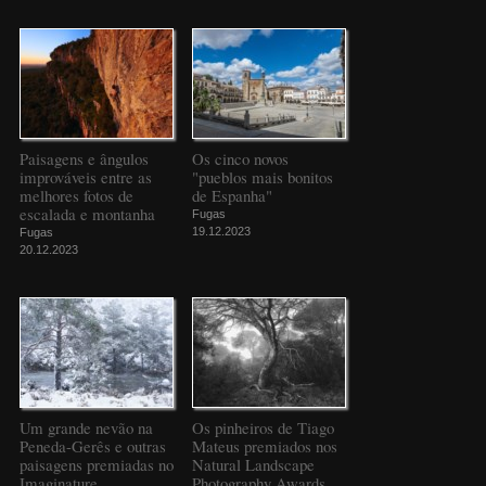
Paisagens e ângulos
Os cinco novos
improváveis entre as
"pueblos mais bonitos
melhores fotos de
de Espanha"
escalada e montanha
Fugas
19.12.2023
Fugas
20.12.2023
Um grande nevão na
Os pinheiros de Tiago
Peneda-Gerês e outras
Mateus premiados nos
paisagens premiadas no
Natural Landscape
Imaginature
Photography Awards