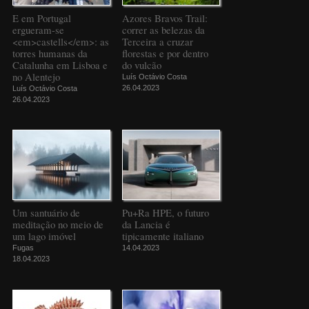
E em Portugal
Azores Bravos Trail:
ergueram-se
correr as belezas da
<em>castells</em>: as
Terceira a cruzar
torres humanas da
florestas e por dentro
Catalunha em Lisboa e
do vulcão
no Alentejo
Luís Octávio Costa
26.04.2023
Luís Octávio Costa
26.04.2023
Um santuário de
Pu+Ra HPE, o futuro
meditação no meio de
da Lancia é
um lago imóvel
tipicamente italiano
Fugas
14.04.2023
18.04.2023