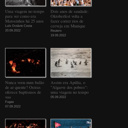
Uma viagem no tempo
Dois anos de saudade:
para ver como era
Oktoberfest volta a
Matosinhos há 25 anos
fazer correr rios de
cerveja em Munique
Luís Octávio Costa
20.09.2022
Reuters
19.09.2022
Nunca voou num balão
Assim era Apúlia, o
de ar quente? Oeiras
"Algarve dos pobres":
oferece baptismos de
uma viagem no tempo
voo
05.09.2022
Fugas
07.09.2022