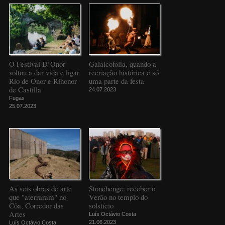
O Festival D’Onor
Galaicofolia, quando a
voltou a dar vida e ligar
recriação histórica é só
Rio de Onor e Rihonor
uma parte da festa
de Castilla
24.07.2023
Fugas
25.07.2023
As seis obras de arte
Stonehenge: receber o
que "aterraram" no
Verão no templo do
Côa, Corredor das
solstício
Artes
Luís Octávio Costa
21.06.2023
Luís Octávio Costa