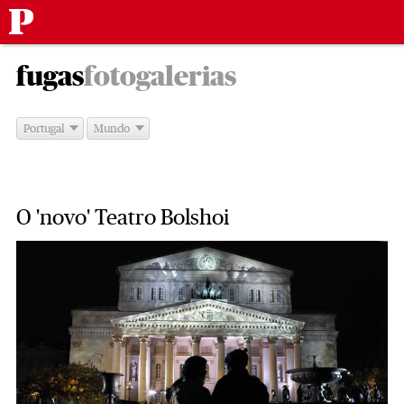
Público
Saltar
-
para
fugas
fotogalerias
o
conteúdo
Portugal
Mundo
O 'novo' Teatro Bolshoi