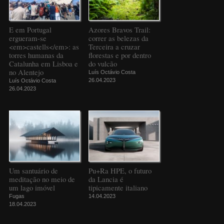
E em Portugal
Azores Bravos Trail:
ergueram-se
correr as belezas da
<em>castells</em>: as
Terceira a cruzar
torres humanas da
florestas e por dentro
Catalunha em Lisboa e
do vulcão
no Alentejo
Luís Octávio Costa
26.04.2023
Luís Octávio Costa
26.04.2023
Um santuário de
Pu+Ra HPE, o futuro
meditação no meio de
da Lancia é
um lago imóvel
tipicamente italiano
Fugas
14.04.2023
18.04.2023