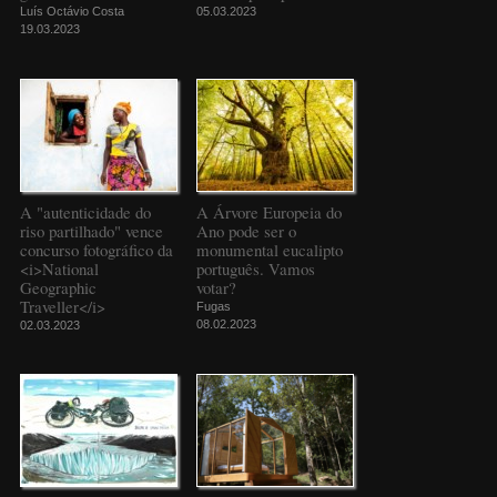
Luís Octávio Costa
05.03.2023
19.03.2023
A "autenticidade do
A Árvore Europeia do
riso partilhado" vence
Ano pode ser o
concurso fotográfico da
monumental eucalipto
<i>National
português. Vamos
Geographic
votar?
Traveller</i>
Fugas
08.02.2023
02.03.2023