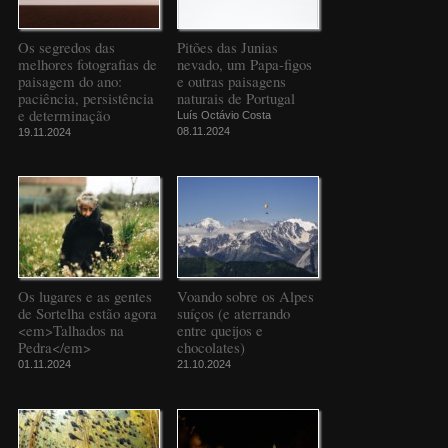
Os segredos das
Pitões das Junias
melhores fotografias de
nevado, um Papa-figos
paisagem do ano:
e outras paisagens
paciência, persistência
naturais de Portugal
e determinação
Luís Octávio Costa
08.11.2024
19.11.2024
Os lugares e as gentes
Voando sobre os Alpes
de Sortelha estão agora
suíços (e aterrando
<em>Talhados na
entre queijos e
Pedra</em>
chocolates)
01.11.2024
21.10.2024