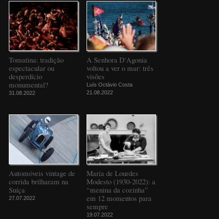
Tomatina: tradição
A Senhora D'Agonia
espectacular ou
voltou a ver o mar: três
desperdício
visões
monumental?
Luís Octávio Costa
21.08.2022
31.08.2022
Automóveis vintage de
Maria de Lourdes
corrida brilharam na
Modesto (1930-2022): a
Suíça
“menina da cozinha”
em 12 momentos para
27.07.2022
sempre
19.07.2022