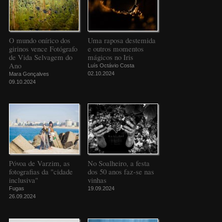
O mundo onírico dos
Uma raposa destemida
girinos vence Fotógrafo
e outros momentos
de Vida Selvagem do
mágicos no Iris
Ano
Luís Octávio Costa
02.10.2024
Mara Gonçalves
09.10.2024
Póvoa de Varzim, as
No Soalheiro, a festa
fotografias da "cidade
dos 50 anos faz-se nas
inclusiva"
vinhas
Fugas
19.09.2024
26.09.2024