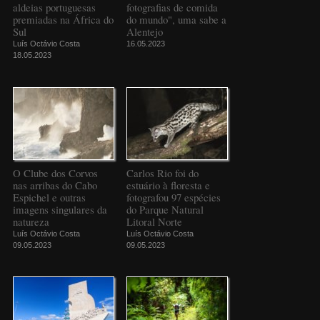
aldeias portuguesas
fotografias de comida
premiadas na África do
do mundo", uma sabe a
Sul
Alentejo
Luís Octávio Costa
16.05.2023
18.05.2023
O Clube dos Corvos
Carlos Rio foi do
nas arribas do Cabo
estuário à floresta e
Espichel e outras
fotografou 97 espécies
imagens singulares da
do Parque Natural
natureza
Litoral Norte
Luís Octávio Costa
Luís Octávio Costa
09.05.2023
09.05.2023