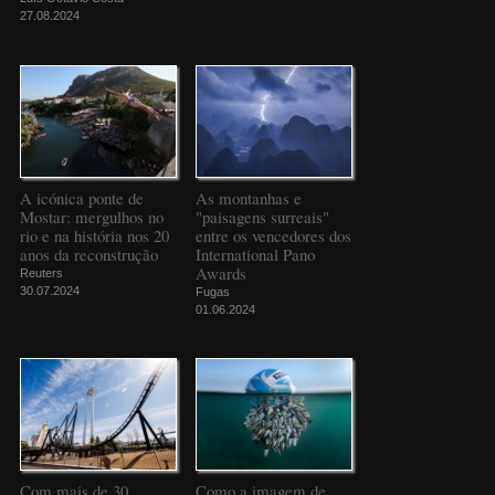
27.08.2024
A icónica ponte de
As montanhas e
Mostar: mergulhos no
"paisagens surreais"
rio e na história nos 20
entre os vencedores dos
anos da reconstrução
International Pano
Awards
Reuters
30.07.2024
Fugas
01.06.2024
Com mais de 30
Como a imagem de