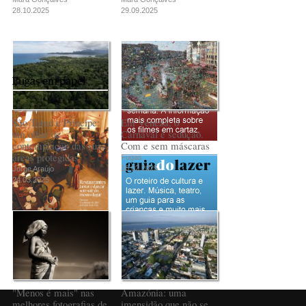
28.10.2025
29.09.2025
Fugas em papel
São Tomé e Príncipe:
Em Veneza, o
um olhar de
Carnaval é sedução.
contemplação das suas
Com e sem máscaras
áreas protegidas
Fugas
18.02.2025
Jorge Araújo
24.03.2025
PUB
"Menos é mais" nas
Amazónia: uma
melhores fotografias de
imensidão que não se