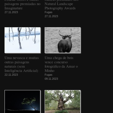
paisagens premiadas no
Natural Landscape
Imaginature
Photography Awards
27.11.2023
Fugas
27.11.2023
Uma nevasca e muitas
Uma chega de bois
outras paisagens
vence concurso
naturais (sem
fotográfico da Amar o
Inteligência Artificial)
Minho
22.11.2023
Fugas
09.11.2023