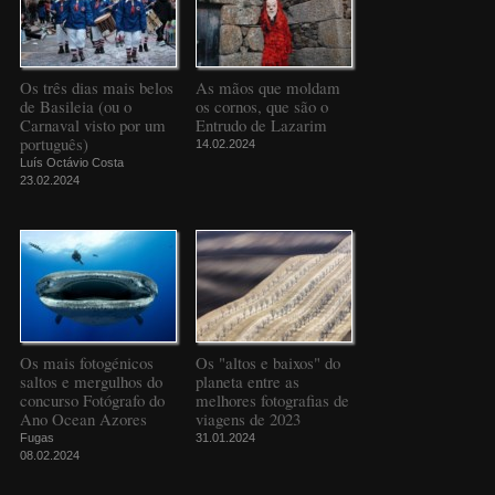
Os três dias mais belos
As mãos que moldam
de Basileia (ou o
os cornos, que são o
Carnaval visto por um
Entrudo de Lazarim
português)
14.02.2024
Luís Octávio Costa
23.02.2024
Os mais fotogénicos
Os "altos e baixos" do
saltos e mergulhos do
planeta entre as
concurso Fotógrafo do
melhores fotografias de
Ano Ocean Azores
viagens de 2023
Fugas
31.01.2024
08.02.2024