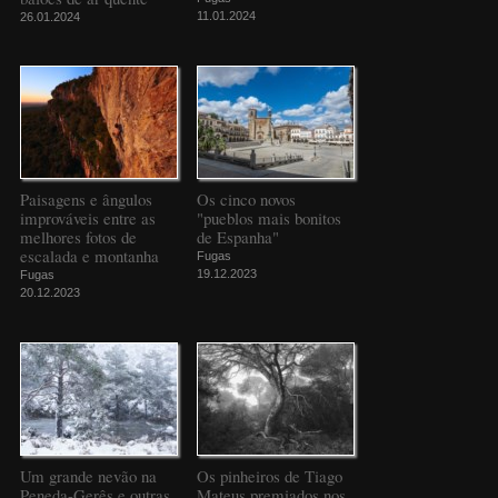
11.01.2024
26.01.2024
Paisagens e ângulos
Os cinco novos
improváveis entre as
"pueblos mais bonitos
melhores fotos de
de Espanha"
escalada e montanha
Fugas
19.12.2023
Fugas
20.12.2023
Um grande nevão na
Os pinheiros de Tiago
Peneda-Gerês e outras
Mateus premiados nos