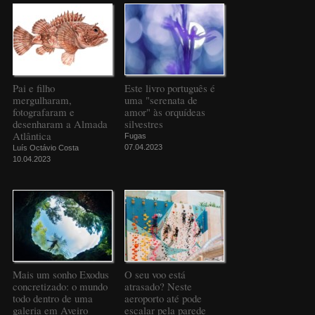
Pai e filho
Este livro português é
mergulharam,
uma "serenata de
fotografaram e
amor" às orquídeas
desenharam a Almada
silvestres
Atlântica
Fugas
07.04.2023
Luís Octávio Costa
10.04.2023
Mais um sonho Exodus
O seu voo está
concretizado: o mundo
atrasado? Neste
todo dentro de uma
aeroporto até pode
galeria em Aveiro
escalar pela parede