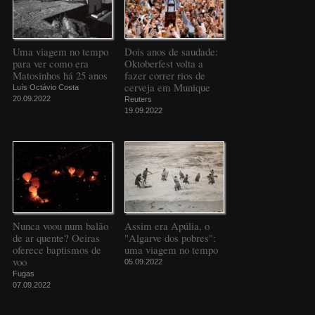
Uma viagem no tempo
Dois anos de saudade:
para ver como era
Oktoberfest volta a
Matosinhos há 25 anos
fazer correr rios de
cerveja em Munique
Luís Octávio Costa
20.09.2022
Reuters
19.09.2022
Nunca voou num balão
Assim era Apúlia, o
de ar quente? Oeiras
"Algarve dos pobres":
oferece baptismos de
uma viagem no tempo
voo
05.09.2022
Fugas
07.09.2022