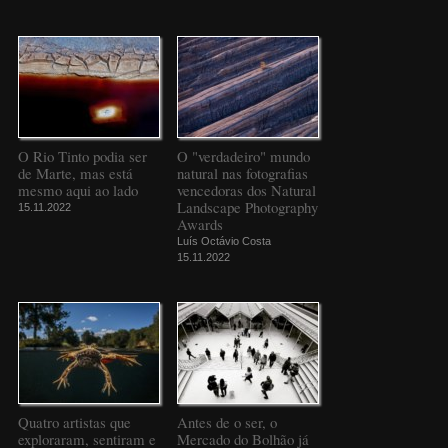
O Rio Tinto podia ser
O "verdadeiro" mundo
de Marte, mas está
natural nas fotografias
mesmo aqui ao lado
vencedoras dos Natural
Landscape Photography
15.11.2022
Awards
Luís Octávio Costa
15.11.2022
Quatro artistas que
Antes de o ser, o
exploraram, sentiram e
Mercado do Bolhão já