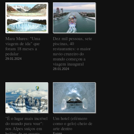
Mara Mures: "Uma
Dez mil pessoas, sete
viagem de ida" que
piscinas, 40
foram 18 meses a
restaurantes: o maior
pedalar
navio cruzeiro do
mundo começou a
29.01.2024
viagem inaugural
28.01.2024
"É o lugar mais incrível
Um hotel (efémero
do mundo para voar":
como o gelo) cheio de
nos Alpes suíços em
arte dentro
balões de ar quente
Fugas