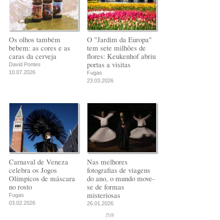
Os olhos também
O "Jardim da Europa"
bebem: as cores e as
tem sete milhões de
caras da cerveja
flores: Keukenhof abriu
portas a visitas
David Pontes
10.07.2026
Fugas
23.03.2026
Carnaval de Veneza
Nas melhores
celebra os Jogos
fotografias de viagens
Olímpicos de máscara
do ano, o mundo move-
no rosto
se de formas
misteriosas
Fugas
03.02.2026
26.01.2026
PUB