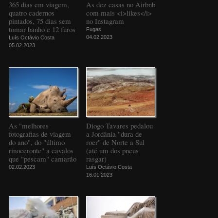
365 dias em viagem,
As dez casas no Airbnb
quatro cadernos
com mais <i>likes</i>
pintados, 75 dias sem
no Instagram
tomar banho e 12 furos
Fugas
04.02.2023
Luís Octávio Costa
05.02.2023
As "melhores
Diogo Tavares pedalou
fotografias de viagem
a Jordânia "dura de
do ano", do "último
roer" de Norte a Sul
rinoceronte" a cavalos
(até um dos pneus
que "pescam" camarão
rasgar)
02.02.2023
Luís Octávio Costa
16.01.2023