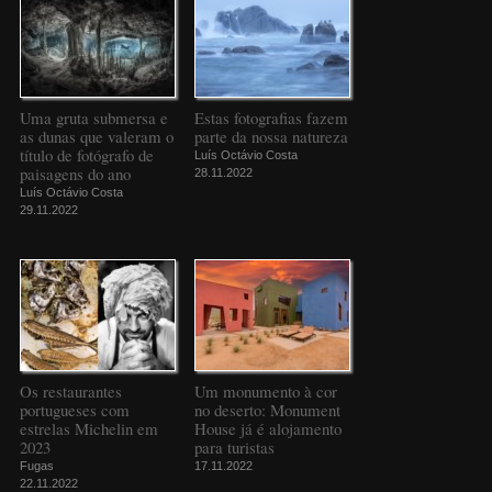
Uma gruta submersa e
Estas fotografias fazem
as dunas que valeram o
parte da nossa natureza
título de fotógrafo de
Luís Octávio Costa
paisagens do ano
28.11.2022
Luís Octávio Costa
29.11.2022
Os restaurantes
Um monumento à cor
portugueses com
no deserto: Monument
estrelas Michelin em
House já é alojamento
2023
para turistas
Fugas
17.11.2022
22.11.2022