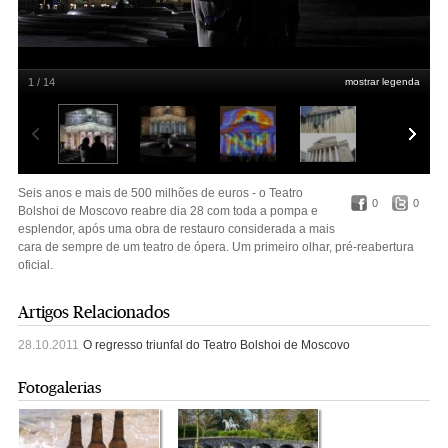
1 / 14
mostrar legenda
A ver o "show" luminoso, na véspera da reabertura.
Sergei Karpukhin/Reuters
Seis anos e mais de 500 milhões de euros - o Teatro
0
0
Bolshoi de Moscovo reabre dia 28 com toda a pompa e
esplendor, após uma obra de restauro considerada a mais
cara de sempre de um teatro de ópera. Um primeiro olhar, pré-reabertura
oficial.
Artigos Relacionados
28.10.2011
O regresso triunfal do Teatro Bolshoi de Moscovo
Fotogalerias