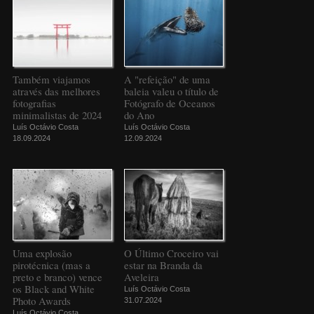
Também viajamos
A "refeição" de uma
através das melhores
baleia valeu o título de
fotografias
Fotógrafo de Oceanos
minimalistas de 2024
do Ano
Luís Octávio Costa
Luís Octávio Costa
18.09.2024
12.09.2024
Uma explosão
O Último Croceiro vai
pirotécnica (mas a
estar na Branda da
preto e branco) vence
Aveleira
os Black and White
Luís Octávio Costa
Photo Awards
31.07.2024
Luís Octávio Costa