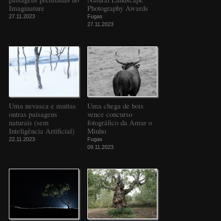
Imaginature
Photography Awards
27.11.2023
Fugas
27.11.2023
Uma nevasca e muitas
Uma chega de bois
outras paisagens
vence concurso
naturais (sem
fotográfico da Amar o
Inteligência Artificial)
Minho
22.11.2023
Fugas
09.11.2023