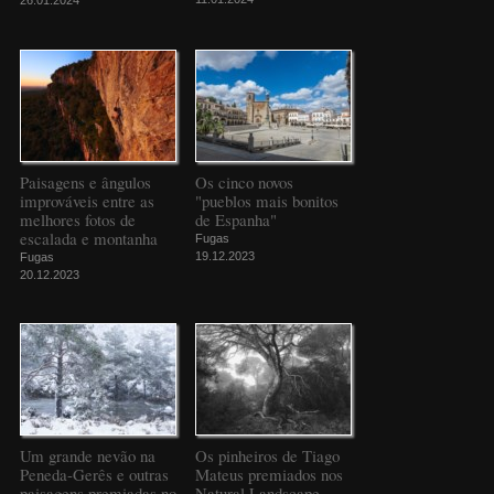
26.01.2024
Paisagens e ângulos
Os cinco novos
improváveis entre as
"pueblos mais bonitos
melhores fotos de
de Espanha"
escalada e montanha
Fugas
19.12.2023
Fugas
20.12.2023
Um grande nevão na
Os pinheiros de Tiago
Peneda-Gerês e outras
Mateus premiados nos
paisagens premiadas no
Natural Landscape