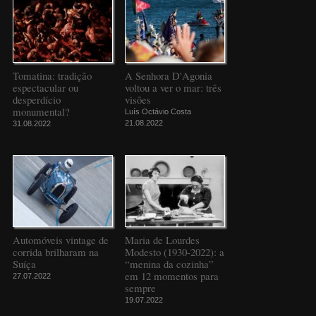
Tomatina: tradição
A Senhora D'Agonia
espectacular ou
voltou a ver o mar: três
desperdício
visões
monumental?
Luís Octávio Costa
21.08.2022
31.08.2022
Automóveis vintage de
Maria de Lourdes
corrida brilharam na
Modesto (1930-2022): a
Suíça
“menina da cozinha”
em 12 momentos para
27.07.2022
sempre
19.07.2022