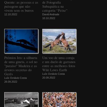
Quente: as pessoas e as
de Fotografia
paisagens que não
Subaquática na
vivem sem os burros
categoria “Peixe”
12.10.2022
David Andrade
10.10.2022
Prémios Iris: a silhueta
Um voo de uma coruja
de uma gineta, o sol no
e um duelo de garranos
"paraíso" Madeira e as
entre as melhores fotos
árvores secretas do
Wiki Loves Earth
Gerês
Luís Octávio Costa
20.09.2022
Luís Octávio Costa
26.09.2022