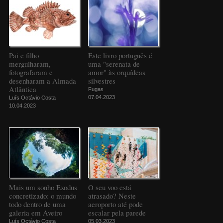
Pai e filho
Este livro português é
mergulharam,
uma "serenata de
fotografaram e
amor" às orquídeas
desenharam a Almada
silvestres
Atlântica
Fugas
07.04.2023
Luís Octávio Costa
10.04.2023
Mais um sonho Exodus
O seu voo está
concretizado: o mundo
atrasado? Neste
todo dentro de uma
aeroporto até pode
galeria em Aveiro
escalar pela parede
Luís Octávio Costa
05.03.2023