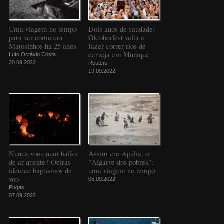
Uma viagem no tempo
Dois anos de saudade:
para ver como era
Oktoberfest volta a
Matosinhos há 25 anos
fazer correr rios de
cerveja em Munique
Luís Octávio Costa
20.09.2022
Reuters
19.09.2022
Nunca voou num balão
Assim era Apúlia, o
de ar quente? Oeiras
"Algarve dos pobres":
oferece baptismos de
uma viagem no tempo
voo
05.09.2022
Fugas
07.09.2022