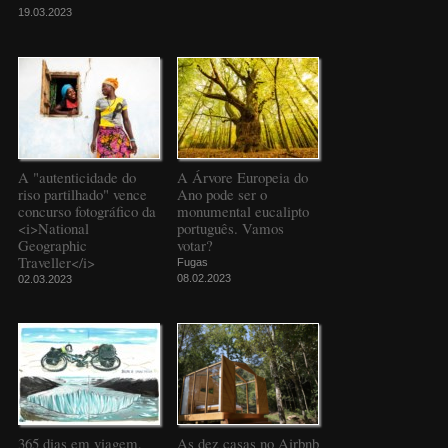
19.03.2023
A "autenticidade do
A Árvore Europeia do
riso partilhado" vence
Ano pode ser o
concurso fotográfico da
monumental eucalipto
<i>National
português. Vamos
Geographic
votar?
Traveller</i>
Fugas
08.02.2023
02.03.2023
365 dias em viagem,
As dez casas no Airbnb