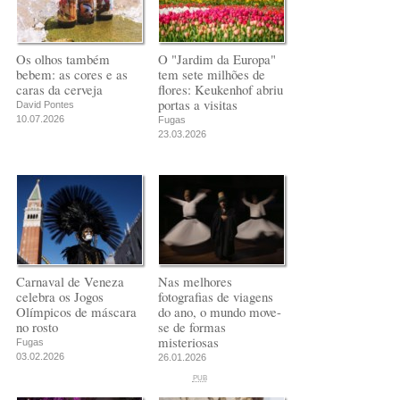
Os olhos também
O "Jardim da Europa"
bebem: as cores e as
tem sete milhões de
caras da cerveja
flores: Keukenhof abriu
portas a visitas
David Pontes
10.07.2026
Fugas
23.03.2026
Carnaval de Veneza
Nas melhores
celebra os Jogos
fotografias de viagens
Olímpicos de máscara
do ano, o mundo move-
no rosto
se de formas
misteriosas
Fugas
03.02.2026
26.01.2026
PUB