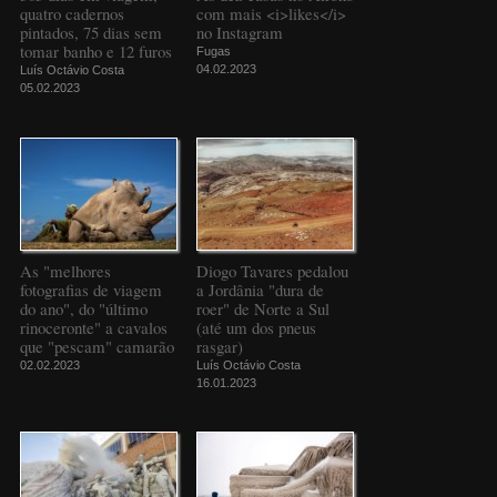
quatro cadernos
com mais <i>likes</i>
pintados, 75 dias sem
no Instagram
tomar banho e 12 furos
Fugas
04.02.2023
Luís Octávio Costa
05.02.2023
As "melhores
Diogo Tavares pedalou
fotografias de viagem
a Jordânia "dura de
do ano", do "último
roer" de Norte a Sul
rinoceronte" a cavalos
(até um dos pneus
que "pescam" camarão
rasgar)
02.02.2023
Luís Octávio Costa
16.01.2023