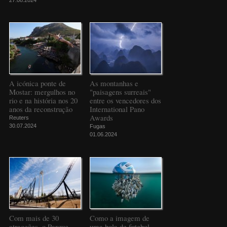
A icónica ponte de
As montanhas e
Mostar: mergulhos no
"paisagens surreais"
rio e na história nos 20
entre os vencedores dos
anos da reconstrução
International Pano
Awards
Reuters
30.07.2024
Fugas
01.06.2024
Com mais de 30
Como a imagem de
atracções, o Parque
uma bola de futebol