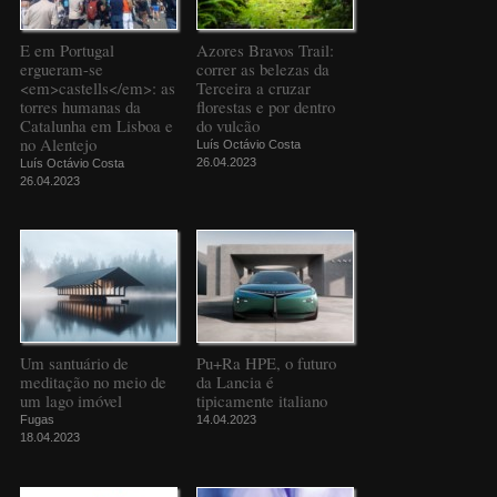
E em Portugal
Azores Bravos Trail:
ergueram-se
correr as belezas da
<em>castells</em>: as
Terceira a cruzar
torres humanas da
florestas e por dentro
Catalunha em Lisboa e
do vulcão
no Alentejo
Luís Octávio Costa
26.04.2023
Luís Octávio Costa
26.04.2023
Um santuário de
Pu+Ra HPE, o futuro
meditação no meio de
da Lancia é
um lago imóvel
tipicamente italiano
Fugas
14.04.2023
18.04.2023