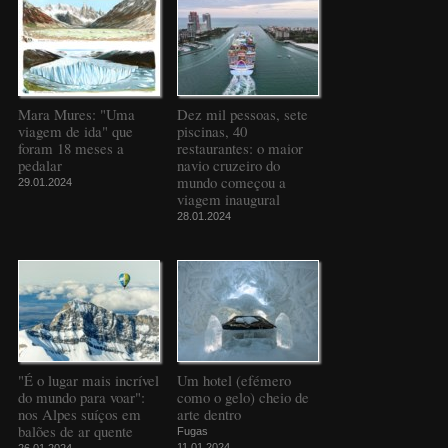
Mara Mures: "Uma
Dez mil pessoas, sete
viagem de ida" que
piscinas, 40
foram 18 meses a
restaurantes: o maior
pedalar
navio cruzeiro do
mundo começou a
29.01.2024
viagem inaugural
28.01.2024
"É o lugar mais incrível
Um hotel (efémero
do mundo para voar":
como o gelo) cheio de
nos Alpes suíços em
arte dentro
balões de ar quente
Fugas
11.01.2024