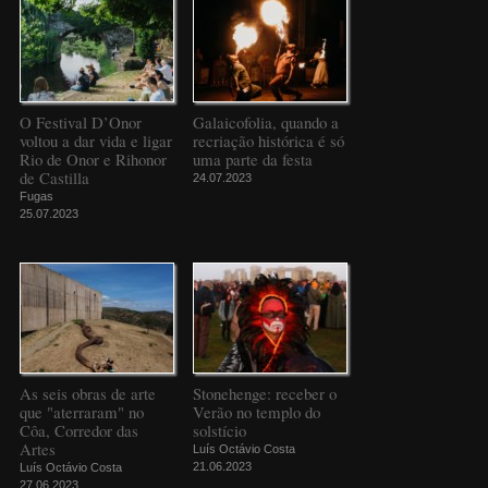
O Festival D’Onor
Galaicofolia, quando a
voltou a dar vida e ligar
recriação histórica é só
Rio de Onor e Rihonor
uma parte da festa
de Castilla
24.07.2023
Fugas
25.07.2023
As seis obras de arte
Stonehenge: receber o
que "aterraram" no
Verão no templo do
Côa, Corredor das
solstício
Artes
Luís Octávio Costa
21.06.2023
Luís Octávio Costa
27.06.2023