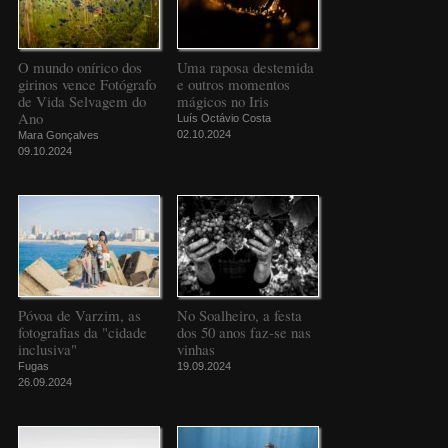
O mundo onírico dos
Uma raposa destemida
girinos vence Fotógrafo
e outros momentos
de Vida Selvagem do
mágicos no Iris
Ano
Luís Octávio Costa
02.10.2024
Mara Gonçalves
09.10.2024
Póvoa de Varzim, as
No Soalheiro, a festa
fotografias da "cidade
dos 50 anos faz-se nas
inclusiva"
vinhas
Fugas
19.09.2024
26.09.2024