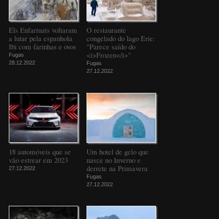
Els Enfarinats voltaram
O restaurante
a lutar pela espanhola
congelado do lago Erie:
Ibi com farinhas e ovos
"Parece saído do
<i>Frozen</i>"
Fugas
28.12.2022
Fugas
27.12.2022
18 automóveis que se
Um hotel de gelo que
vão estrear em 2023
nasce no Inverno e
derrete na Primavera
27.12.2022
Fugas
27.12.2022