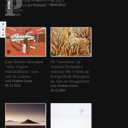
português eleito Talento
Comunicação Social SA
05.01.2025
Revelação
29.01.2025
×
×
×
--%>
Luís Simões desenhou
Os "sussurros" de
"uma viagem
Antonio Fernandez
extraordinária" sem
valeram-lhe o título de
sair da cadeira
Fotógrafo de Paisagem
do Ano no Imaginature
Luís Octávio Costa
05.12.2024
Luís Octávio Costa
20.11.2024