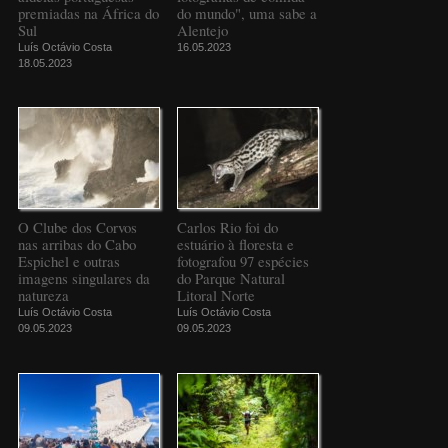
premiadas na África do
do mundo", uma sabe a
Sul
Alentejo
Luís Octávio Costa
16.05.2023
18.05.2023
O Clube dos Corvos
Carlos Rio foi do
nas arribas do Cabo
estuário à floresta e
Espichel e outras
fotografou 97 espécies
imagens singulares da
do Parque Natural
natureza
Litoral Norte
Luís Octávio Costa
Luís Octávio Costa
09.05.2023
09.05.2023