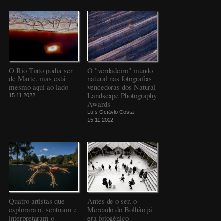
O Rio Tinto podia ser
O "verdadeiro" mundo
de Marte, mas está
natural nas fotografias
mesmo aqui ao lado
vencedoras dos Natural
Landscape Photography
15.11.2022
Awards
Luís Octávio Costa
15.11.2022
Quatro artistas que
Antes de o ser, o
exploraram, sentiram e
Mercado do Bolhão já
interpretaram o
era fotogénico