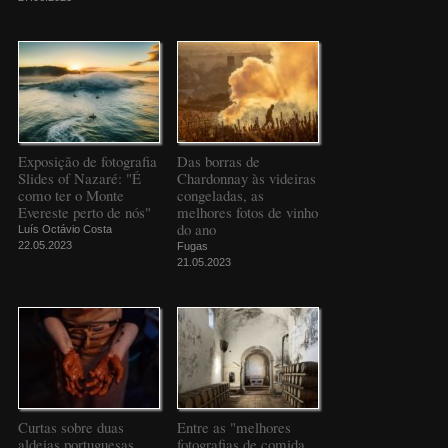
Exposição de fotografia
Das borras de
Slides of Nazaré: "É
Chardonnay às videiras
como ter o Monte
congeladas, as
Evereste perto de nós"
melhores fotos de vinho
do ano
Luís Octávio Costa
22.05.2023
Fugas
21.05.2023
Curtas sobre duas
Entre as "melhores
aldeias portuguesas
fotografias de comida