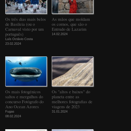
Os três dias mais belos
As mãos que moldam
de Basileia (ou o
os cornos, que são o
Carnaval visto por um
Entrudo de Lazarim
português)
14.02.2024
Luís Octávio Costa
23.02.2024
Os mais fotogénicos
Os "altos e baixos" do
saltos e mergulhos do
planeta entre as
concurso Fotógrafo do
melhores fotografias de
Ano Ocean Azores
viagens de 2023
Fugas
31.01.2024
08.02.2024