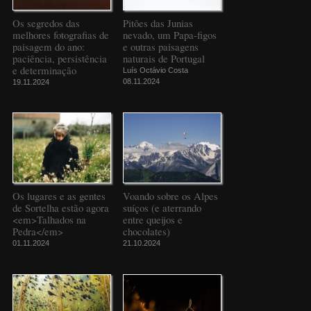
Os segredos das
Pitões das Junias
melhores fotografias de
nevado, um Papa-figos
paisagem do ano:
e outras paisagens
paciência, persistência
naturais de Portugal
e determinação
Luís Octávio Costa
08.11.2024
19.11.2024
Os lugares e as gentes
Voando sobre os Alpes
de Sortelha estão agora
suíços (e aterrando
<em>Talhados na
entre queijos e
Pedra</em>
chocolates)
01.11.2024
21.10.2024