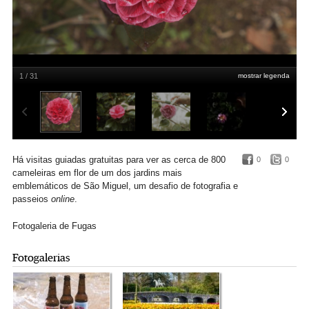
1 / 31
mostrar legenda
A maioria das camélias do Parque Terra Nostra floresce entre Fevereiro e Março
DR/Parque Terra Nostra
Há visitas guiadas gratuitas para ver as cerca de 800
0
0
cameleiras em flor de um dos jardins mais
emblemáticos de São Miguel, um desafio de fotografia e
passeios
online
.
Fotogaleria de Fugas
Fotogalerias