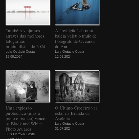
Também viajamos
A "refeição" de uma
através das melhores
baleia valeu o título de
fotografias
Fotógrafo de Oceanos
minimalistas de 2024
do Ano
Luís Octávio Costa
Luís Octávio Costa
18.09.2024
12.09.2024
Uma explosão
O Último Croceiro vai
pirotécnica (mas a
estar na Branda da
preto e branco) vence
Aveleira
os Black and White
Luís Octávio Costa
Photo Awards
31.07.2024
Luís Octávio Costa
27.08.2024