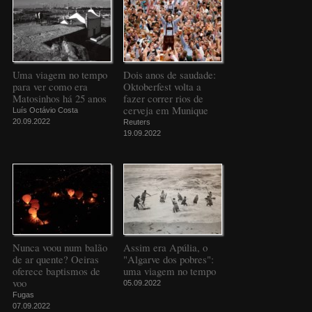
Uma viagem no tempo
Dois anos de saudade:
para ver como era
Oktoberfest volta a
Matosinhos há 25 anos
fazer correr rios de
cerveja em Munique
Luís Octávio Costa
20.09.2022
Reuters
19.09.2022
Nunca voou num balão
Assim era Apúlia, o
de ar quente? Oeiras
"Algarve dos pobres":
oferece baptismos de
uma viagem no tempo
voo
05.09.2022
Fugas
07.09.2022