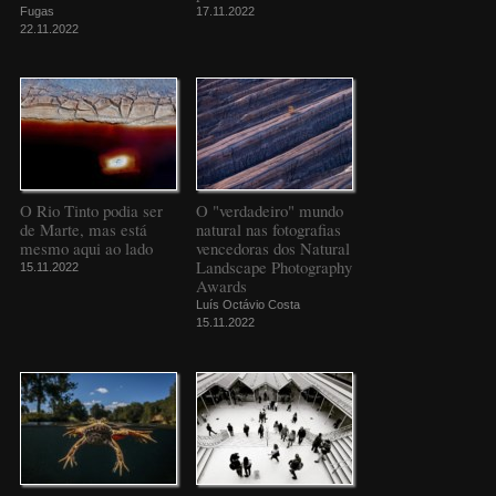
Fugas
17.11.2022
22.11.2022
O Rio Tinto podia ser
O "verdadeiro" mundo
de Marte, mas está
natural nas fotografias
mesmo aqui ao lado
vencedoras dos Natural
Landscape Photography
15.11.2022
Awards
Luís Octávio Costa
15.11.2022