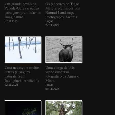
Um grande nevão na
Os pinheiros de Tiago
Peneda-Gerês e outras
Mateus premiados nos
paisagens premiadas no
Natural Landscape
Imaginature
Photography Awards
27.11.2023
Fugas
27.11.2023
Uma nevasca e muitas
Uma chega de bois
outras paisagens
vence concurso
naturais (sem
fotográfico da Amar o
Inteligência Artificial)
Minho
22.11.2023
Fugas
09.11.2023