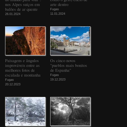
nos Alpes suíços em
arte dentro
balões de ar quente
Fugas
11.01.2024
26.01.2024
Paisagens e ângulos
Os cinco novos
improváveis entre as
"pueblos mais bonitos
melhores fotos de
de Espanha"
escalada e montanha
Fugas
19.12.2023
Fugas
20.12.2023