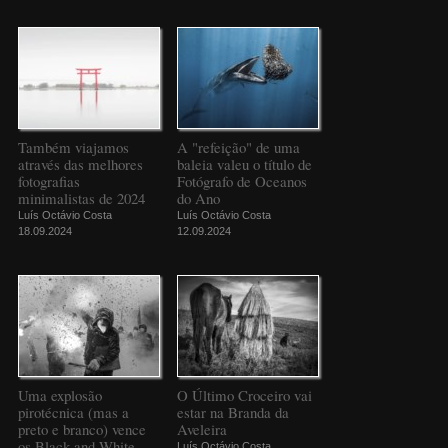
Também viajamos
A "refeição" de uma
através das melhores
baleia valeu o título de
fotografias
Fotógrafo de Oceanos
minimalistas de 2024
do Ano
Luís Octávio Costa
Luís Octávio Costa
18.09.2024
12.09.2024
Uma explosão
O Último Croceiro vai
pirotécnica (mas a
estar na Branda da
preto e branco) vence
Aveleira
os Black and White
Luís Octávio Costa