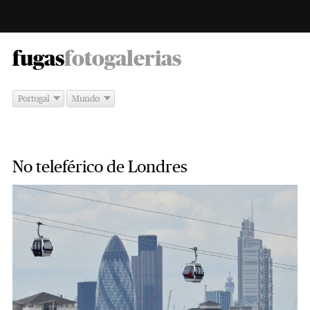
-
fugas
fotogalerias
Portugal
Mundo
No teleférico de Londres