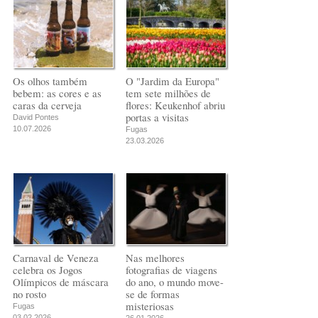
Os olhos também
O "Jardim da Europa"
bebem: as cores e as
tem sete milhões de
caras da cerveja
flores: Keukenhof abriu
portas a visitas
David Pontes
10.07.2026
Fugas
23.03.2026
Carnaval de Veneza
Nas melhores
celebra os Jogos
fotografias de viagens
Olímpicos de máscara
do ano, o mundo move-
no rosto
se de formas
misteriosas
Fugas
03.02.2026
26.01.2026