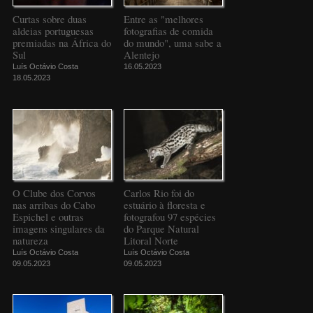
Curtas sobre duas
Entre as "melhores
aldeias portuguesas
fotografias de comida
premiadas na África do
do mundo", uma sabe a
Sul
Alentejo
Luís Octávio Costa
16.05.2023
18.05.2023
O Clube dos Corvos
Carlos Rio foi do
nas arribas do Cabo
estuário à floresta e
Espichel e outras
fotografou 97 espécies
imagens singulares da
do Parque Natural
natureza
Litoral Norte
Luís Octávio Costa
Luís Octávio Costa
09.05.2023
09.05.2023