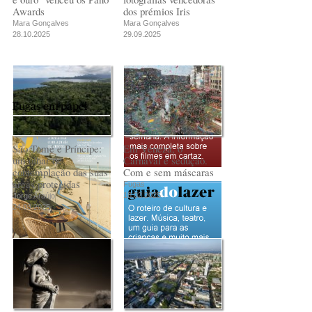
Awards
dos prémios Iris
Mara Gonçalves
Mara Gonçalves
28.10.2025
29.09.2025
Fugas em papel
São Tomé e Príncipe:
Em Veneza, o
um olhar de
Carnaval é sedução.
contemplação das suas
Com e sem máscaras
áreas protegidas
Fugas
18.02.2025
Jorge Araújo
24.03.2025
PUB