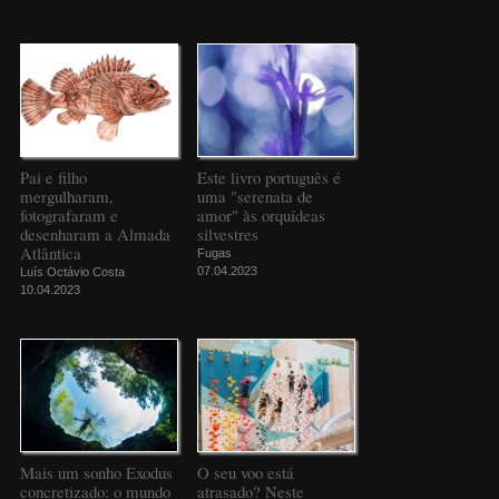
Pai e filho
Este livro português é
mergulharam,
uma "serenata de
fotografaram e
amor" às orquídeas
desenharam a Almada
silvestres
Atlântica
Fugas
07.04.2023
Luís Octávio Costa
10.04.2023
Mais um sonho Exodus
O seu voo está
concretizado: o mundo
atrasado? Neste