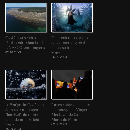
Os 42 novos sítios
Uma calota polar e o
Património Mundial da
aquecimento global
UNESCO em imagens
numa só foto
02.10.2023
Fugas
26.09.2023
A Fotógrafa Oceânica
Luzes sobre o castelo:
do Ano e a imagem
já começou a Viagem
"horrível" da morte
Medieval de Santa
lenta de uma baleia
Maria da Feira
Fugas
02.08.2023
26.09.2023