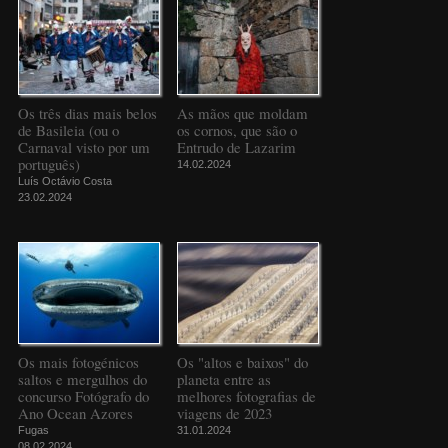
Os três dias mais belos
As mãos que moldam
de Basileia (ou o
os cornos, que são o
Carnaval visto por um
Entrudo de Lazarim
português)
14.02.2024
Luís Octávio Costa
23.02.2024
Os mais fotogénicos
Os "altos e baixos" do
saltos e mergulhos do
planeta entre as
concurso Fotógrafo do
melhores fotografias de
Ano Ocean Azores
viagens de 2023
Fugas
31.01.2024
08.02.2024