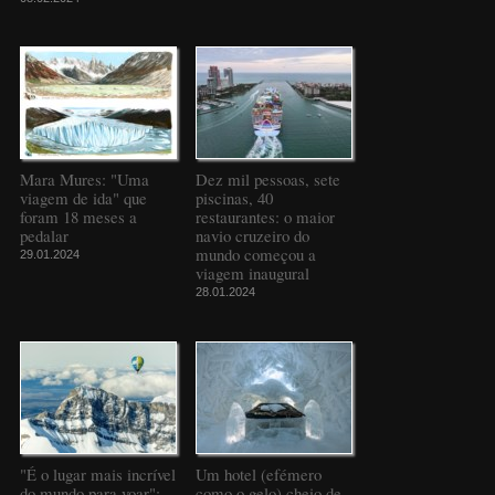
Mara Mures: "Uma
Dez mil pessoas, sete
viagem de ida" que
piscinas, 40
foram 18 meses a
restaurantes: o maior
pedalar
navio cruzeiro do
mundo começou a
29.01.2024
viagem inaugural
28.01.2024
"É o lugar mais incrível
Um hotel (efémero
do mundo para voar":
como o gelo) cheio de