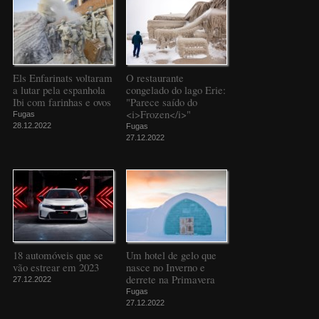
Els Enfarinats voltaram
O restaurante
a lutar pela espanhola
congelado do lago Erie:
Ibi com farinhas e ovos
"Parece saído do
<i>Frozen</i>"
Fugas
28.12.2022
Fugas
27.12.2022
18 automóveis que se
Um hotel de gelo que
vão estrear em 2023
nasce no Inverno e
derrete na Primavera
27.12.2022
Fugas
27.12.2022