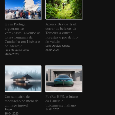
E em Portugal
Azores Bravos Trail:
ergueram-se
correr as belezas da
<em>castells</em>: as
Terceira a cruzar
torres humanas da
florestas e por dentro
Catalunha em Lisboa e
do vulcão
no Alentejo
Luís Octávio Costa
26.04.2023
Luís Octávio Costa
26.04.2023
Um santuário de
Pu+Ra HPE, o futuro
meditação no meio de
da Lancia é
um lago imóvel
tipicamente italiano
Fugas
14.04.2023
18.04.2023