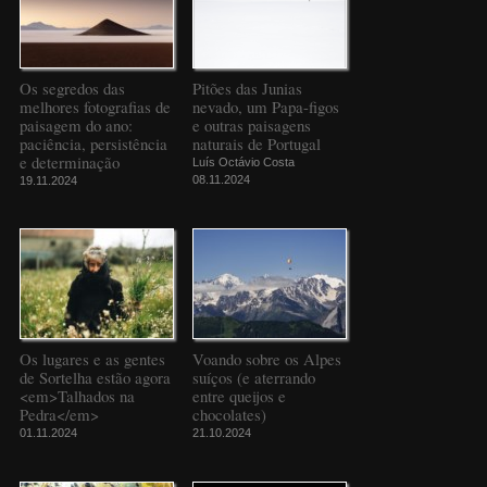
Os segredos das
Pitões das Junias
melhores fotografias de
nevado, um Papa-figos
paisagem do ano:
e outras paisagens
paciência, persistência
naturais de Portugal
e determinação
Luís Octávio Costa
08.11.2024
19.11.2024
Os lugares e as gentes
Voando sobre os Alpes
de Sortelha estão agora
suíços (e aterrando
<em>Talhados na
entre queijos e
Pedra</em>
chocolates)
01.11.2024
21.10.2024