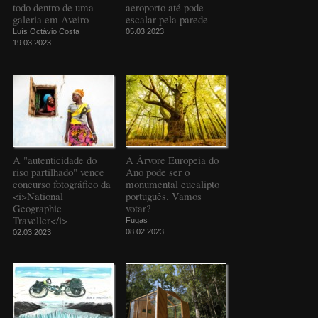
todo dentro de uma
aeroporto até pode
galeria em Aveiro
escalar pela parede
Luís Octávio Costa
05.03.2023
19.03.2023
A "autenticidade do
A Árvore Europeia do
riso partilhado" vence
Ano pode ser o
concurso fotográfico da
monumental eucalipto
<i>National
português. Vamos
Geographic
votar?
Traveller</i>
Fugas
08.02.2023
02.03.2023