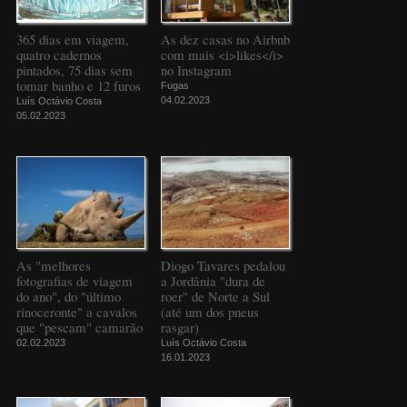
365 dias em viagem,
As dez casas no Airbnb
quatro cadernos
com mais <i>likes</i>
pintados, 75 dias sem
no Instagram
tomar banho e 12 furos
Fugas
04.02.2023
Luís Octávio Costa
05.02.2023
As "melhores
Diogo Tavares pedalou
fotografias de viagem
a Jordânia "dura de
do ano", do "último
roer" de Norte a Sul
rinoceronte" a cavalos
(até um dos pneus
que "pescam" camarão
rasgar)
02.02.2023
Luís Octávio Costa
16.01.2023