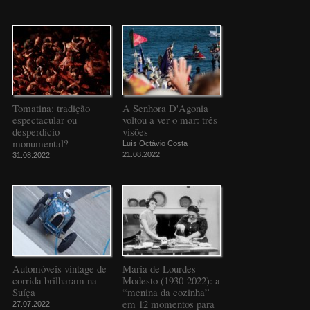
Tomatina: tradição
A Senhora D'Agonia
espectacular ou
voltou a ver o mar: três
desperdício
visões
monumental?
Luís Octávio Costa
21.08.2022
31.08.2022
Automóveis vintage de
Maria de Lourdes
corrida brilharam na
Modesto (1930-2022): a
Suíça
“menina da cozinha”
em 12 momentos para
27.07.2022