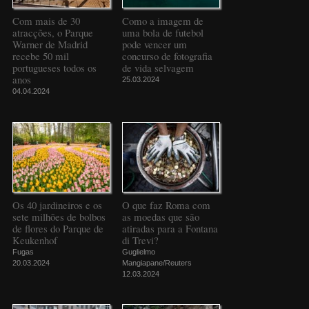
Com mais de 30
Como a imagem de
atracções, o Parque
uma bola de futebol
Warner de Madrid
pode vencer um
recebe 50 mil
concurso de fotografia
portugueses todos os
de vida selvagem
anos
25.03.2024
04.04.2024
Os 40 jardineiros e os
O que faz Roma com
sete milhões de bolbos
as moedas que são
de flores do Parque de
atiradas para a Fontana
Keukenhof
di Trevi?
Fugas
Guglielmo
20.03.2024
Mangiapane/Reuters
12.03.2024