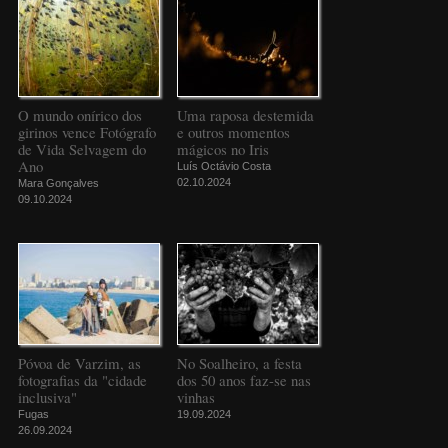
O mundo onírico dos
Uma raposa destemida
girinos vence Fotógrafo
e outros momentos
de Vida Selvagem do
mágicos no Iris
Ano
Luís Octávio Costa
02.10.2024
Mara Gonçalves
09.10.2024
Póvoa de Varzim, as
No Soalheiro, a festa
fotografias da "cidade
dos 50 anos faz-se nas
inclusiva"
vinhas
Fugas
19.09.2024
26.09.2024