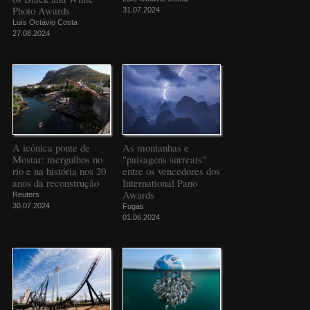
Photo Awards
31.07.2024
Luís Octávio Costa
27.08.2024
A icónica ponte de
As montanhas e
Mostar: mergulhos no
"paisagens surreais"
rio e na história nos 20
entre os vencedores dos
anos da reconstrução
International Pano
Awards
Reuters
30.07.2024
Fugas
01.06.2024