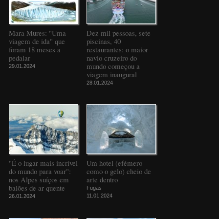
Mara Mures: "Uma
Dez mil pessoas, sete
viagem de ida" que
piscinas, 40
foram 18 meses a
restaurantes: o maior
pedalar
navio cruzeiro do
mundo começou a
29.01.2024
viagem inaugural
28.01.2024
"É o lugar mais incrível
Um hotel (efémero
do mundo para voar":
como o gelo) cheio de
nos Alpes suíços em
arte dentro
balões de ar quente
Fugas
11.01.2024
26.01.2024