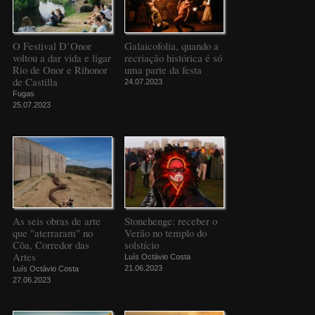
O Festival D’Onor
Galaicofolia, quando a
voltou a dar vida e ligar
recriação histórica é só
Rio de Onor e Rihonor
uma parte da festa
de Castilla
24.07.2023
Fugas
25.07.2023
As seis obras de arte
Stonehenge: receber o
que "aterraram" no
Verão no templo do
Côa, Corredor das
solstício
Artes
Luís Octávio Costa
21.06.2023
Luís Octávio Costa
27.06.2023