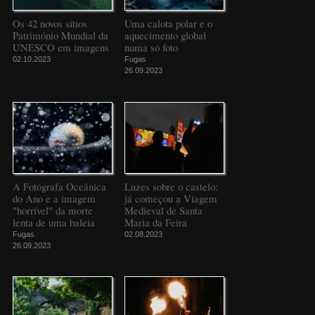
Os 42 novos sítios
Uma calota polar e o
Património Mundial da
aquecimento global
UNESCO em imagens
numa só foto
02.10.2023
Fugas
26.09.2023
A Fotógrafa Oceânica
Luzes sobre o castelo:
do Ano e a imagem
já começou a Viagem
"horrível" da morte
Medieval de Santa
lenta de uma baleia
Maria da Feira
Fugas
02.08.2023
26.09.2023