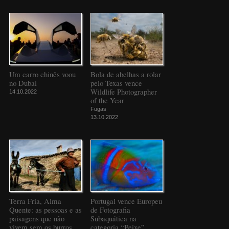
Um carro chinês voou
Bola de abelhas a rolar
no Dubai
pelo Texas vence
Wildlife Photographer
14.10.2022
of the Year
Fugas
13.10.2022
Terra Fria, Alma
Portugal vence Europeu
Quente: as pessoas e as
de Fotografia
paisagens que não
Subaquática na
vivem sem os burros
categoria “Peixe”