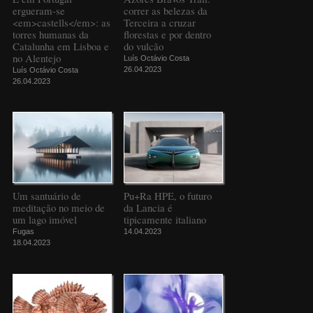
ergueram-se
correr as belezas da
<em>castells</em>: as
Terceira a cruzar
torres humanas da
florestas e por dentro
Catalunha em Lisboa e
do vulcão
no Alentejo
Luís Octávio Costa
26.04.2023
Luís Octávio Costa
26.04.2023
Um santuário de
Pu+Ra HPE, o futuro
meditação no meio de
da Lancia é
um lago imóvel
tipicamente italiano
Fugas
14.04.2023
18.04.2023