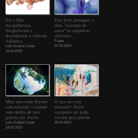
Pai e filho
Este livro português é
mergulharam,
uma "serenata de
fotografaram e
amor" às orquídeas
desenharam a Almada
silvestres
Atlântica
Fugas
07.04.2023
Luís Octávio Costa
10.04.2023
Mais um sonho Exodus
O seu voo está
concretizado: o mundo
atrasado? Neste
todo dentro de uma
aeroporto até pode
galeria em Aveiro
escalar pela parede
Luís Octávio Costa
05.03.2023
19.03.2023