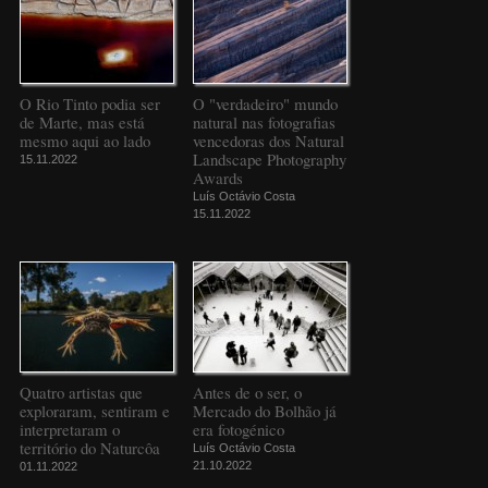
O Rio Tinto podia ser
O "verdadeiro" mundo
de Marte, mas está
natural nas fotografias
mesmo aqui ao lado
vencedoras dos Natural
Landscape Photography
15.11.2022
Awards
Luís Octávio Costa
15.11.2022
Quatro artistas que
Antes de o ser, o
exploraram, sentiram e
Mercado do Bolhão já
interpretaram o
era fotogénico
território do Naturcôa
Luís Octávio Costa
21.10.2022
01.11.2022