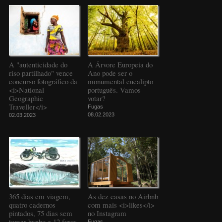
A "autenticidade do
A Árvore Europeia do
riso partilhado" vence
Ano pode ser o
concurso fotográfico da
monumental eucalipto
<i>National
português. Vamos
Geographic
votar?
Traveller</i>
Fugas
08.02.2023
02.03.2023
365 dias em viagem,
As dez casas no Airbnb
quatro cadernos
com mais <i>likes</i>
pintados, 75 dias sem
no Instagram
tomar banho e 12 furos
Fugas