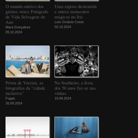
O mundo onírico dos
Uma raposa destemida
girinos vence Fotógrafo
e outros momentos
de Vida Selvagem do
mágicos no Iris
Ano
Luís Octávio Costa
02.10.2024
Mara Gonçalves
09.10.2024
Póvoa de Varzim, as
No Soalheiro, a festa
fotografias da "cidade
dos 50 anos faz-se nas
inclusiva"
vinhas
Fugas
19.09.2024
26.09.2024