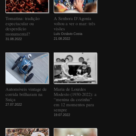
Tomatina: tradição
A Senhora D'Agonia
espectacular ou
voltou a ver o mar: três
desperdício
visões
monumental?
Luís Octávio Costa
21.08.2022
31.08.2022
Automóveis vintage de
Maria de Lourdes
corrida brilharam na
Modesto (1930-2022): a
Suíça
“menina da cozinha”
em 12 momentos para
27.07.2022
sempre
19.07.2022