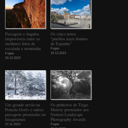
Paisagens e ângulos
Os cinco novos
improváveis entre as
"pueblos mais bonitos
melhores fotos de
de Espanha"
escalada e montanha
Fugas
19.12.2023
Fugas
20.12.2023
Um grande nevão na
Os pinheiros de Tiago
Peneda-Gerês e outras
Mateus premiados nos
paisagens premiadas no
Natural Landscape
Imaginature
Photography Awards
27.11.2023
Fugas