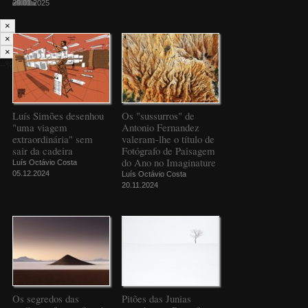
29.01.2025
×
×
×
--%>
Luís Simões desenhou
Os "sussurros" de
"uma viagem
Antonio Fernandez
extraordinária" sem
valeram-lhe o título de
sair da cadeira
Fotógrafo de Paisagem
do Ano no Imaginature
Luís Octávio Costa
05.12.2024
Luís Octávio Costa
20.11.2024
Os segredos das
Pitões das Junias