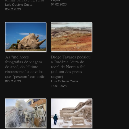
04.02.2023
Luís Octávio Costa
05.02.2023
As "melhores
Diogo Tavares pedalou
fotografias de viagem
a Jordânia "dura de
do ano", do "último
roer" de Norte a Sul
rinoceronte" a cavalos
(até um dos pneus
que "pescam" camarão
rasgar)
02.02.2023
Luís Octávio Costa
16.01.2023