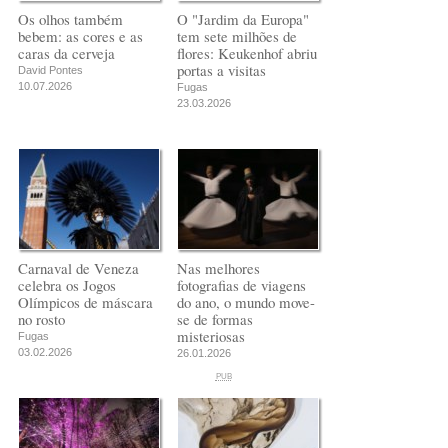
Os olhos também
O "Jardim da Europa"
bebem: as cores e as
tem sete milhões de
caras da cerveja
flores: Keukenhof abriu
portas a visitas
David Pontes
10.07.2026
Fugas
23.03.2026
Carnaval de Veneza
Nas melhores
celebra os Jogos
fotografias de viagens
Olímpicos de máscara
do ano, o mundo move-
no rosto
se de formas
misteriosas
Fugas
03.02.2026
26.01.2026
PUB
PUB
PUB