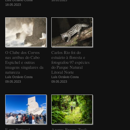
18.05.2023
O Clube dos Corvos
Carlos Rio foi do
nas arribas do Cabo
estuário à floresta e
Espichel e outras
fotografou 97 espécies
imagens singulares da
do Parque Natural
natureza
Litoral Norte
Luís Octávio Costa
Luís Octávio Costa
09.05.2023
09.05.2023
E em Portugal
Azores Bravos Trail: