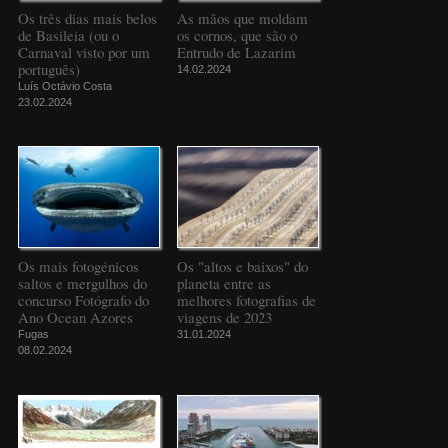
Os três dias mais belos
As mãos que moldam
de Basileia (ou o
os cornos, que são o
Carnaval visto por um
Entrudo de Lazarim
português)
14.02.2024
Luís Octávio Costa
23.02.2024
Os mais fotogénicos
Os "altos e baixos" do
saltos e mergulhos do
planeta entre as
concurso Fotógrafo do
melhores fotografias de
Ano Ocean Azores
viagens de 2023
Fugas
31.01.2024
08.02.2024