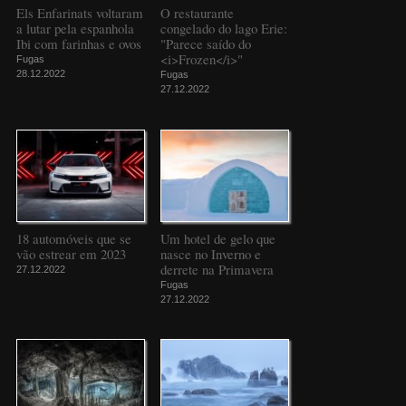
Els Enfarinats voltaram
O restaurante
a lutar pela espanhola
congelado do lago Erie:
Ibi com farinhas e ovos
"Parece saído do
<i>Frozen</i>"
Fugas
28.12.2022
Fugas
27.12.2022
18 automóveis que se
Um hotel de gelo que
vão estrear em 2023
nasce no Inverno e
derrete na Primavera
27.12.2022
Fugas
27.12.2022