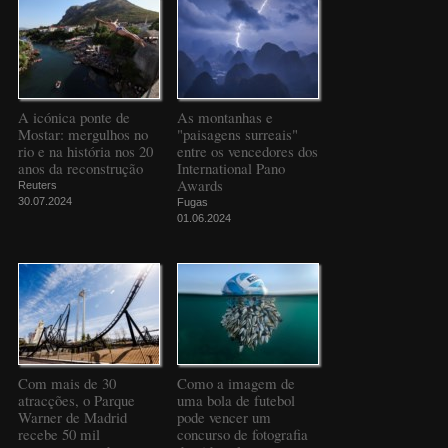
A icónica ponte de
As montanhas e
Mostar: mergulhos no
"paisagens surreais"
rio e na história nos 20
entre os vencedores dos
anos da reconstrução
International Pano
Awards
Reuters
30.07.2024
Fugas
01.06.2024
Com mais de 30
Como a imagem de
atracções, o Parque
uma bola de futebol
Warner de Madrid
pode vencer um
recebe 50 mil
concurso de fotografia