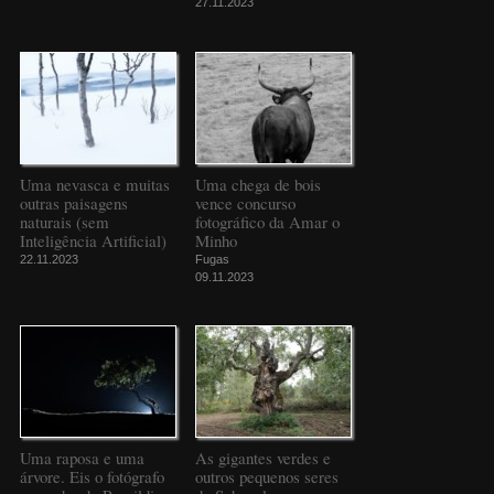
27.11.2023
Uma nevasca e muitas
Uma chega de bois
outras paisagens
vence concurso
naturais (sem
fotográfico da Amar o
Inteligência Artificial)
Minho
22.11.2023
Fugas
09.11.2023
Uma raposa e uma
As gigantes verdes e
árvore. Eis o fotógrafo
outros pequenos seres