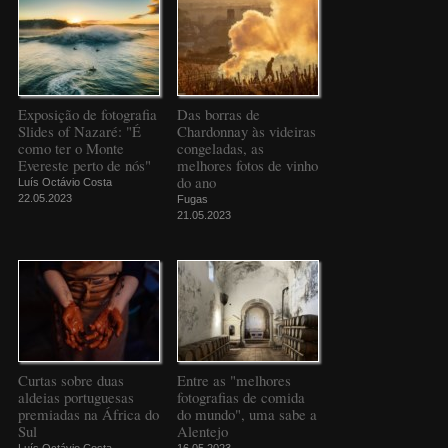
Exposição de fotografia
Das borras de
Slides of Nazaré: "É
Chardonnay às videiras
como ter o Monte
congeladas, as
Evereste perto de nós"
melhores fotos de vinho
do ano
Luís Octávio Costa
22.05.2023
Fugas
21.05.2023
Curtas sobre duas
Entre as "melhores
aldeias portuguesas
fotografias de comida
premiadas na África do
do mundo", uma sabe a
Sul
Alentejo
Luís Octávio Costa
16.05.2023