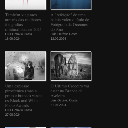
Também viajamos
A "refeição" de uma
através das melhores
baleia valeu o título de
fotografias
Fotógrafo de Oceanos
minimalistas de 2024
do Ano
Luís Octávio Costa
Luís Octávio Costa
18.09.2024
12.09.2024
Uma explosão
O Último Croceiro vai
pirotécnica (mas a
estar na Branda da
preto e branco) vence
Aveleira
os Black and White
Luís Octávio Costa
Photo Awards
31.07.2024
Luís Octávio Costa
27.08.2024