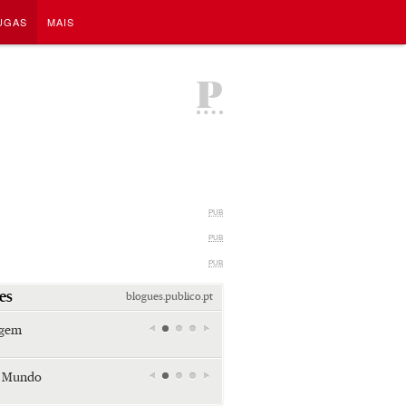
UGAS
MAIS
P
PUB
PUB
PUB
es
blogues.publico.pt
agem
Miami retro (e sempre kitsch)
Andreia Marques Pereira
r Mundo
Tiraspol: Misterioso beijo