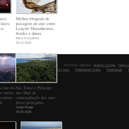
mico
Melhor fotógrafo de
 luzes
paisagem do ano: entre
co
Lençóis Maranhenses,
fiordes e dunas
Mara Gonçalves
03.12.2025
Director:
Manuel Carvalho
Directores-adjuntos :
Amilcar Correia
,
Tiago L
Editora Fugas:
Sandra Silva Costa
Publicidade Online
Publicidade
a luz</i>
São Tomé e Príncipe:
e outras
um olhar de
ncedoras
contemplação das suas
is
áreas protegidas
Jorge Araújo
24.03.2025