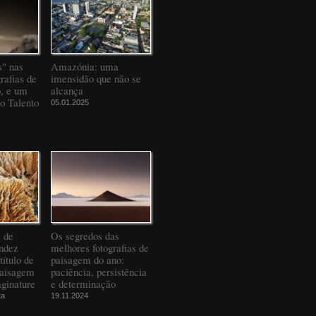
" nas
Amazónia: uma
rafias de
imensidão que não se
o, e um
alcança
to Talento
05.01.2025
" de
Os segredos das
ndez
melhores fotografias de
título de
paisagem do ano:
Paisagem
paciência, persistência
ginature
e determinação
ta
19.11.2024