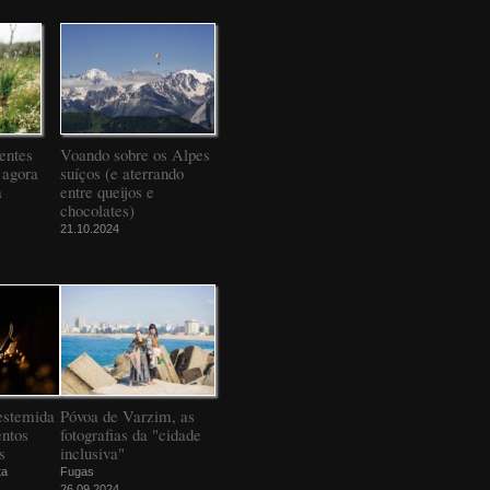
entes
Voando sobre os Alpes
 agora
suíços (e aterrando
a
entre queijos e
chocolates)
21.10.2024
estemida
Póvoa de Varzim, as
ntos
fotografias da "cidade
s
inclusiva"
ta
Fugas
26.09.2024