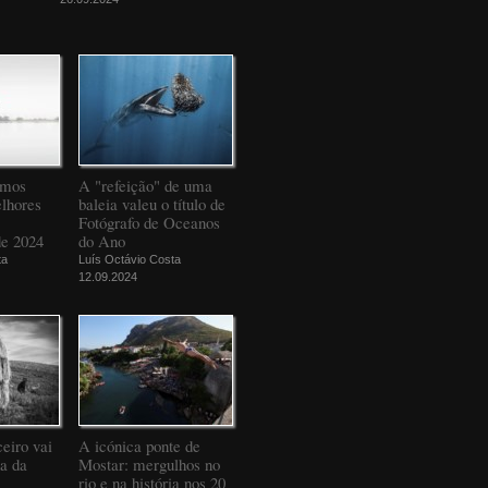
amos
A "refeição" de uma
elhores
baleia valeu o título de
Fotógrafo de Oceanos
de 2024
do Ano
ta
Luís Octávio Costa
12.09.2024
eiro vai
A icónica ponte de
da da
Mostar: mergulhos no
rio e na história nos 20