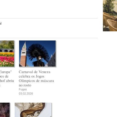
l
Europa"
Carnaval de Veneza
ões de
celebra os Jogos
hof abriu
Olímpicos de máscara
s
no rosto
Fugas
03.02.2026