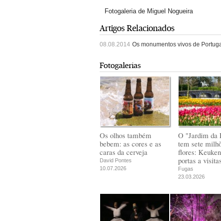
Fotogaleria de Miguel Nogueira
Artigos Relacionados
08.08.2014
Os monumentos vivos de Portuga
Fotogalerias
Os olhos também
O "Jardim da 
bebem: as cores e as
tem sete milh
caras da cerveja
flores: Keuken
portas a visita
David Pontes
10.07.2026
Fugas
23.03.2026