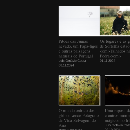
Pitões das Junias
Os lugares e as g
nevado, um Papa-figos
de Sortelha estão
e outras paisagens
<em>Talhados n
naturais de Portugal
Pedra</em>
Luís Octávio Costa
01.11.2024
08.11.2024
O mundo onírico dos
Uma raposa d
girinos vence Fotógrafo
e outros mome
de Vida Selvagem do
mágicos no Iri
Ano
Luís Octávio Cos
02.10.2024
Mara Gonçalves