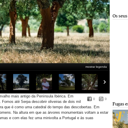
Os seus
mostrar legenda
valho mais antigo da Península Ibérica. Em
0
0
 Fomos até Serpa descobrir oliveiras de dois mil
Fugas e
ra que é como uma catedral do tempo das descobertas. Em
omens. Na altura em que as árvores monumentais voltam a estar
algumas e com elas fez uma minivolta a Portugal e às suas