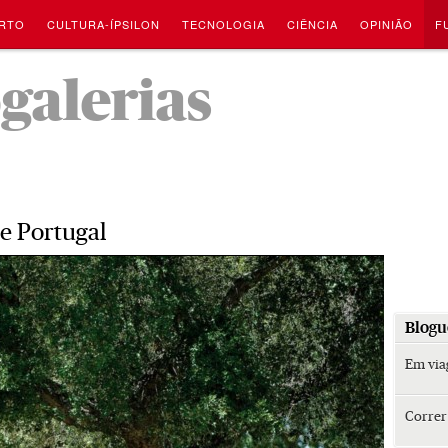
RTO
CULTURA-ÍPSILON
TECNOLOGIA
CIÊNCIA
OPINIÃO
F
-
ogalerias
e Portugal
Blogu
Em vi
Corre