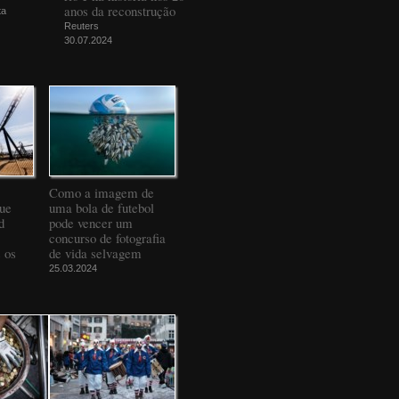
anos da reconstrução
ta
Reuters
30.07.2024
Como a imagem de
que
uma bola de futebol
d
pode vencer um
concurso de fotografia
 os
de vida selvagem
25.03.2024