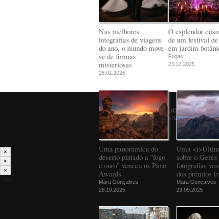
Nas melhores
O esplendor cós
fotografias de viagens
de um festival de
do ano, o mundo move-
em jardim botâni
se de formas
Fugas
misteriosas
23.12.2025
26.01.2026
© 2026
PÚBLICO
Comunicação Social SA
Uma panorâmica do
Uma <i>Últim
×
deserto pintado a "fogo
sobre o Gerês 
×
e ouro" venceu os Pano
fotografias ve
×
Awards
dos prémios Ir
--%>
Mara Gonçalves
Mara Gonçalves
28.10.2025
29.09.2025