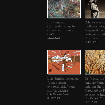
Em Veneza, o
"Menos é mais
Carnaval é sedução.
melhores fotog
Com e sem máscaras
viagens do an
português elei
Fugas
Revelação
18.02.2025
29.01.2025
Luís Simões desenhou
Os "sussurros
"uma viagem
Antonio Ferna
extraordinária" sem
valeram-lhe o 
sair da cadeira
Fotógrafo de 
do Ano no Ima
Luís Octávio Costa
05.12.2024
Luís Octávio Cos
20.11.2024