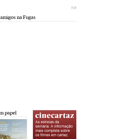
Miami retro (e sempre kitsch)
comunismo-capitalismo
PUB
Andreia Marques Pereira
Rui Barbosa Batista
 amigos na Fugas
Tiraspol: Misterioso beijo
Saïdia além da praia: da gruta do
comunismo-capitalismo
Camelo a Tafoughalt
Rui Barbosa Batista
Andreia Marques Pereira
A minha mais doce Transnístria
Rui Barbosa Batista
m papel