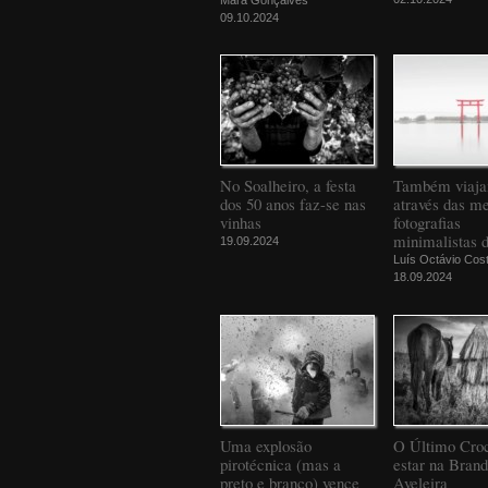
09.10.2024
No Soalheiro, a festa
Também viaj
dos 50 anos faz-se nas
através das m
vinhas
fotografias
minimalistas 
19.09.2024
Luís Octávio Cos
18.09.2024
Uma explosão
O Último Croc
pirotécnica (mas a
estar na Bran
preto e branco) vence
Aveleira