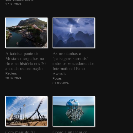
27.08.2024
A icónica ponte de
As montanhas e
Mostar: mergulhos no
"paisagens surreais"
rio e na história nos 20
entre os vencedores dos
anos da reconstrução
International Pano
Awards
Reuters
30.07.2024
Fugas
01.06.2024
Com mais de 30
Como a imagem de