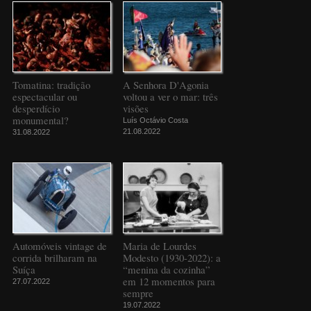
Tomatina: tradição
A Senhora D'Agonia
espectacular ou
voltou a ver o mar: três
desperdício
visões
monumental?
Luís Octávio Costa
21.08.2022
31.08.2022
Automóveis vintage de
Maria de Lourdes
corrida brilharam na
Modesto (1930-2022): a
Suíça
“menina da cozinha”
em 12 momentos para
27.07.2022
sempre
19.07.2022