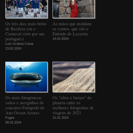
Os três dias mais belos
As mãos que moldam
de Basileia (ou o
os cornos, que são o
Carnaval visto por um
Entrudo de Lazarim
português)
14.02.2024
Luís Octávio Costa
23.02.2024
Os mais fotogénicos
Os "altos e baixos" do
saltos e mergulhos do
planeta entre as
concurso Fotógrafo do
melhores fotografias de
Ano Ocean Azores
viagens de 2023
Fugas
31.01.2024
08.02.2024