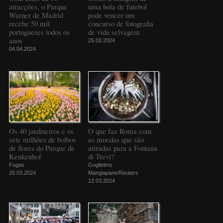
atracções, o Parque
uma bola de futebol
Warner de Madrid
pode vencer um
recebe 50 mil
concurso de fotografia
portugueses todos os
de vida selvagem
anos
25.03.2024
04.04.2024
Os 40 jardineiros e os
O que faz Roma com
sete milhões de bolbos
as moedas que são
de flores do Parque de
atiradas para a Fontana
Keukenhof
di Trevi?
Fugas
Guglielmo
20.03.2024
Mangiapane/Reuters
12.03.2024