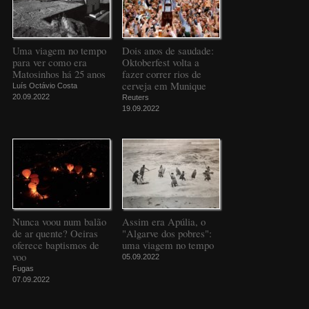
Uma viagem no tempo
Dois anos de saudade:
para ver como era
Oktoberfest volta a
Matosinhos há 25 anos
fazer correr rios de
cerveja em Munique
Luís Octávio Costa
20.09.2022
Reuters
19.09.2022
Nunca voou num balão
Assim era Apúlia, o
de ar quente? Oeiras
"Algarve dos pobres":
oferece baptismos de
uma viagem no tempo
voo
05.09.2022
Fugas
07.09.2022