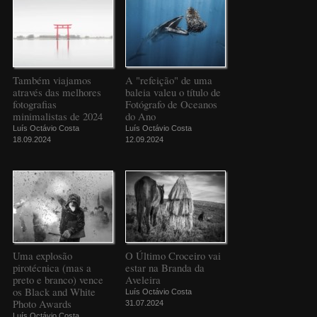
Também viajamos
A "refeição" de uma
através das melhores
baleia valeu o título de
fotografias
Fotógrafo de Oceanos
minimalistas de 2024
do Ano
Luís Octávio Costa
Luís Octávio Costa
18.09.2024
12.09.2024
Uma explosão
O Último Croceiro vai
pirotécnica (mas a
estar na Branda da
preto e branco) vence
Aveleira
os Black and White
Luís Octávio Costa
Photo Awards
31.07.2024
Luís Octávio Costa