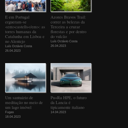
E em Portugal
Azores Bravos Trail:
ergueram-se
correr as belezas da
<em>castells</em>: as
Terceira a cruzar
torres humanas da
florestas e por dentro
Catalunha em Lisboa e
do vulcão
no Alentejo
Luís Octávio Costa
26.04.2023
Luís Octávio Costa
26.04.2023
Um santuário de
Pu+Ra HPE, o futuro
meditação no meio de
da Lancia é
um lago imóvel
tipicamente italiano
Fugas
14.04.2023
18.04.2023