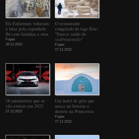
Els Enfarinats voltaram
O restaurante
a lutar pela espanhola
congelado do lago Erie:
Ibi com farinhas e ovos
"Parece saído do
<i>Frozen</i>"
Fugas
28.12.2022
Fugas
27.12.2022
18 automóveis que se
Um hotel de gelo que
vão estrear em 2023
nasce no Inverno e
derrete na Primavera
27.12.2022
Fugas
27.12.2022