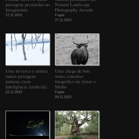
paisagens premiadas no
Natural Landscape
Imaginature
Photography Awards
27.11.2023
Fugas
27.11.2023
Uma nevasca e muitas
Uma chega de bois
outras paisagens
vence concurso
naturais (sem
fotográfico da Amar o
Inteligência Artificial)
Minho
22.11.2023
Fugas
09.11.2023