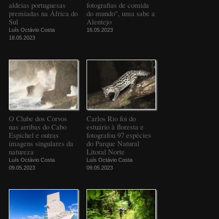
aldeias portuguesas
fotografias de comida
premiadas na África do
do mundo", uma sabe a
Sul
Alentejo
Luís Octávio Costa
16.05.2023
18.05.2023
O Clube dos Corvos
Carlos Rio foi do
nas arribas do Cabo
estuário à floresta e
Espichel e outras
fotografou 97 espécies
imagens singulares da
do Parque Natural
natureza
Litoral Norte
Luís Octávio Costa
Luís Octávio Costa
09.05.2023
09.05.2023