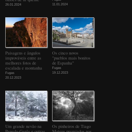
11.01.2024
26.01.2024
Paisagens e ângulos
Os cinco novos
improváveis entre as
"pueblos mais bonitos
melhores fotos de
de Espanha"
escalada e montanha
Fugas
19.12.2023
Fugas
20.12.2023
Um grande nevão na
Os pinheiros de Tiago
Peneda-Gerês e outras
Mateus premiados nos