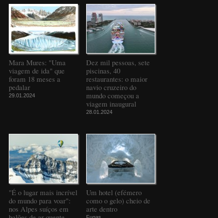
Mara Mures: "Uma
Dez mil pessoas, sete
viagem de ida" que
piscinas, 40
foram 18 meses a
restaurantes: o maior
pedalar
navio cruzeiro do
mundo começou a
29.01.2024
viagem inaugural
28.01.2024
"É o lugar mais incrível
Um hotel (efémero
do mundo para voar":
como o gelo) cheio de
nos Alpes suíços em
arte dentro
balões de ar quente
Fugas