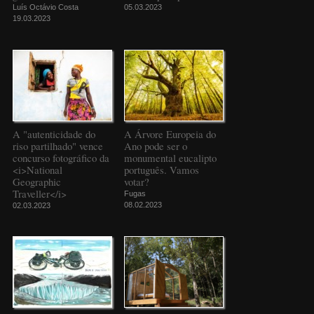
Luís Octávio Costa
05.03.2023
19.03.2023
A "autenticidade do
A Árvore Europeia do
riso partilhado" vence
Ano pode ser o
concurso fotográfico da
monumental eucalipto
<i>National
português. Vamos
Geographic
votar?
Traveller</i>
Fugas
08.02.2023
02.03.2023