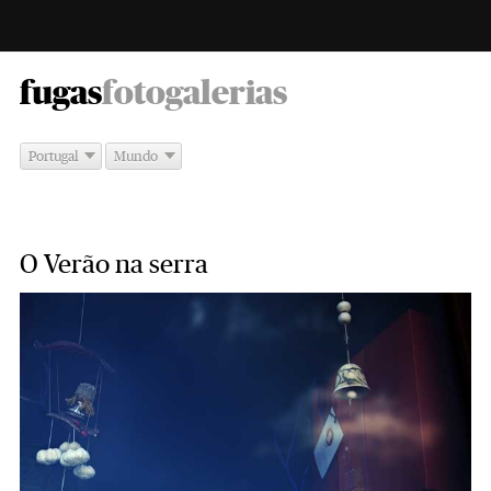
-
fugas
fotogalerias
Portugal
Mundo
O Verão na serra