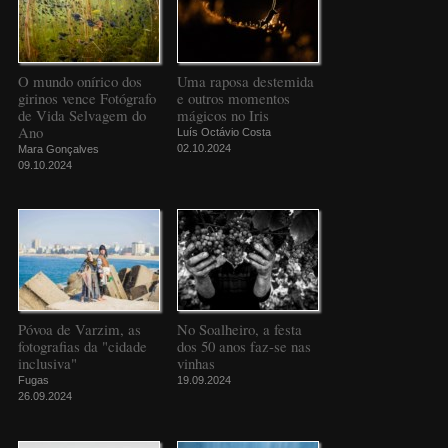
O mundo onírico dos
Uma raposa destemida
girinos vence Fotógrafo
e outros momentos
de Vida Selvagem do
mágicos no Iris
Ano
Luís Octávio Costa
02.10.2024
Mara Gonçalves
09.10.2024
Póvoa de Varzim, as
No Soalheiro, a festa
fotografias da "cidade
dos 50 anos faz-se nas
inclusiva"
vinhas
Fugas
19.09.2024
26.09.2024