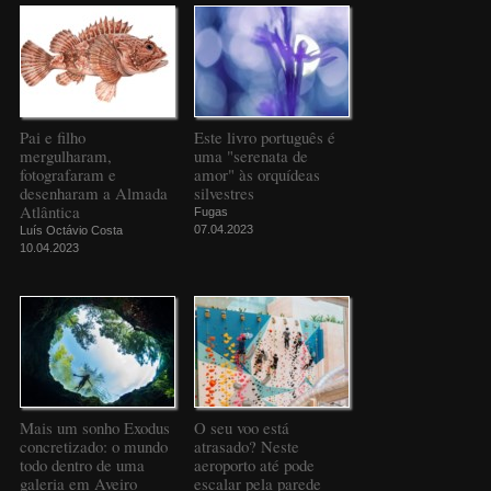
Pai e filho
Este livro português é
mergulharam,
uma "serenata de
fotografaram e
amor" às orquídeas
desenharam a Almada
silvestres
Atlântica
Fugas
07.04.2023
Luís Octávio Costa
10.04.2023
Mais um sonho Exodus
O seu voo está
concretizado: o mundo
atrasado? Neste
todo dentro de uma
aeroporto até pode
galeria em Aveiro
escalar pela parede