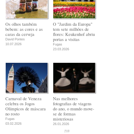
Os olhos também
O "Jardim da Europa"
bebem: as cores e as
tem sete milhões de
caras da cerveja
flores: Keukenhof abriu
portas a visitas
David Pontes
10.07.2026
Fugas
23.03.2026
Carnaval de Veneza
Nas melhores
celebra os Jogos
fotografias de viagens
Olímpicos de máscara
do ano, o mundo move-
no rosto
se de formas
misteriosas
Fugas
03.02.2026
26.01.2026
PUB