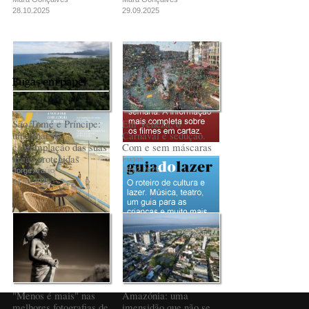
28.10.2025
29.09.2025
Fugas em papel
São Tomé e Príncipe:
Em Veneza, o
um olhar de
Carnaval é sedução.
contemplação das suas
Com e sem máscaras
áreas protegidas
Fugas
18.02.2025
Jorge Araújo
24.03.2025
PUB
"Menos é mais" nas
Amazónia: uma
melhores fotografias de
imensidão que não se