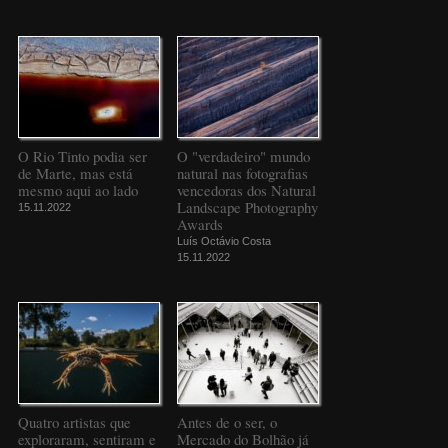
O Rio Tinto podia ser
O "verdadeiro" mundo
de Marte, mas está
natural nas fotografias
mesmo aqui ao lado
vencedoras dos Natural
Landscape Photography
15.11.2022
Awards
Luís Octávio Costa
15.11.2022
Quatro artistas que
Antes de o ser, o
exploraram, sentiram e
Mercado do Bolhão já