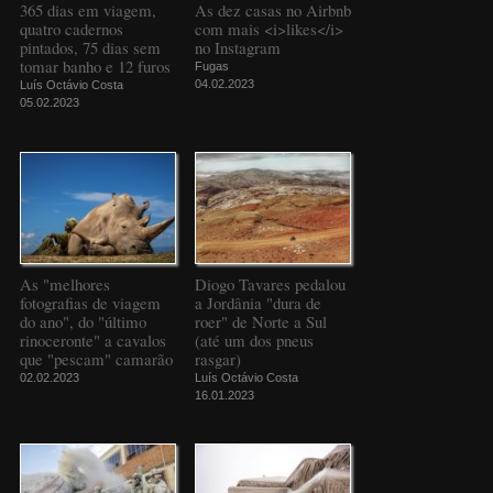
365 dias em viagem,
As dez casas no Airbnb
quatro cadernos
com mais <i>likes</i>
pintados, 75 dias sem
no Instagram
tomar banho e 12 furos
Fugas
04.02.2023
Luís Octávio Costa
05.02.2023
As "melhores
Diogo Tavares pedalou
fotografias de viagem
a Jordânia "dura de
do ano", do "último
roer" de Norte a Sul
rinoceronte" a cavalos
(até um dos pneus
que "pescam" camarão
rasgar)
02.02.2023
Luís Octávio Costa
16.01.2023