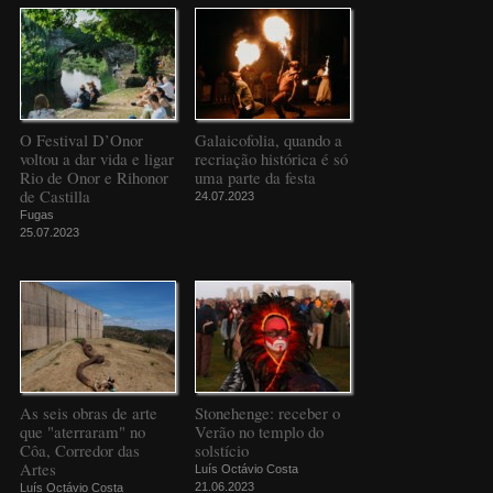
O Festival D’Onor
Galaicofolia, quando a
voltou a dar vida e ligar
recriação histórica é só
Rio de Onor e Rihonor
uma parte da festa
de Castilla
24.07.2023
Fugas
25.07.2023
As seis obras de arte
Stonehenge: receber o
que "aterraram" no
Verão no templo do
Côa, Corredor das
solstício
Artes
Luís Octávio Costa
21.06.2023
Luís Octávio Costa