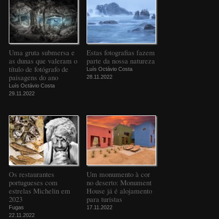
Uma gruta submersa e
Estas fotografias fazem
as dunas que valeram o
parte da nossa natureza
título de fotógrafo de
Luís Octávio Costa
paisagens do ano
28.11.2022
Luís Octávio Costa
29.11.2022
Os restaurantes
Um monumento à cor
portugueses com
no deserto: Monument
estrelas Michelin em
House já é alojamento
2023
para turistas
Fugas
17.11.2022
22.11.2022