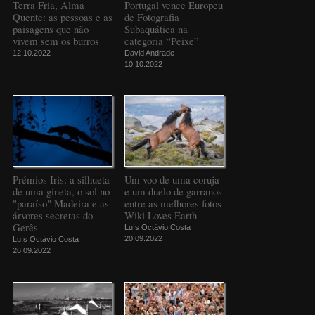
Terra Fria, Alma
Portugal vence Europeu
Quente: as pessoas e as
de Fotografia
paisagens que não
Subaquática na
vivem sem os burros
categoria “Peixe”
12.10.2022
David Andrade
10.10.2022
Prémios Iris: a silhueta
Um voo de uma coruja
de uma gineta, o sol no
e um duelo de garranos
"paraíso" Madeira e as
entre as melhores fotos
árvores secretas do
Wiki Loves Earth
Gerês
Luís Octávio Costa
20.09.2022
Luís Octávio Costa
26.09.2022