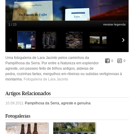
1 / 23
mostrar legenda
Leia a reportagem na Fugas de 10 de Setembro | Fajão, concelho de
Pampilhosa, está integrada na rede de Aldeias de Xisto
Uma fotogaleria de Lara Jacinto pelos caminhos da
0
0
Pampilhosa da Serra. Por entre a Natureza em esplendor
agreste, um passeio feito de trilhos antigos, aldeias de
pedra, cozinhas fartas, mergulhos em ribeiras ou subidas vertiginosas à
montanha.
Fotogaleria de Lara Jacinto
Artigos Relacionados
10.09.2011
Pampilhosa da Serra, agreste e genuína
Fotogalerias