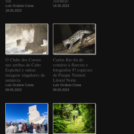
Sul
Alentejo
Luís Octávio Costa
16.05.2023
18.05.2023
O Clube dos Corvos
Carlos Rio foi do
nas arribas do Cabo
estuário à floresta e
Espichel e outras
fotografou 97 espécies
imagens singulares da
do Parque Natural
natureza
Litoral Norte
Luís Octávio Costa
Luís Octávio Costa
09.05.2023
09.05.2023