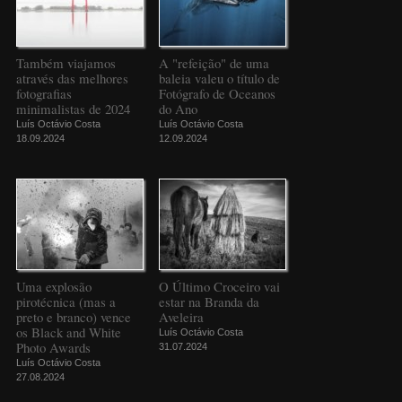
Também viajamos
A "refeição" de uma
através das melhores
baleia valeu o título de
fotografias
Fotógrafo de Oceanos
minimalistas de 2024
do Ano
Luís Octávio Costa
Luís Octávio Costa
18.09.2024
12.09.2024
Uma explosão
O Último Croceiro vai
pirotécnica (mas a
estar na Branda da
preto e branco) vence
Aveleira
os Black and White
Luís Octávio Costa
Photo Awards
31.07.2024
Luís Octávio Costa
27.08.2024