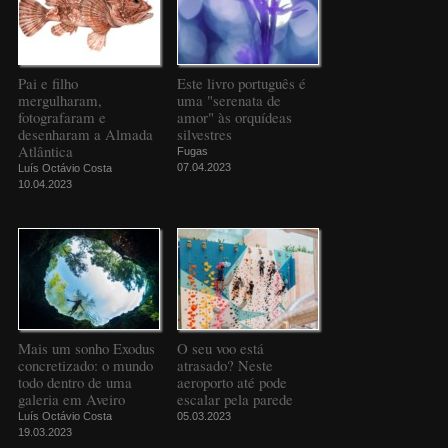
Pai e filho
Este livro português é
mergulharam,
uma "serenata de
fotografaram e
amor" às orquídeas
desenharam a Almada
silvestres
Atlântica
Fugas
07.04.2023
Luís Octávio Costa
10.04.2023
Mais um sonho Exodus
O seu voo está
concretizado: o mundo
atrasado? Neste
todo dentro de uma
aeroporto até pode
galeria em Aveiro
escalar pela parede
Luís Octávio Costa
05.03.2023
19.03.2023