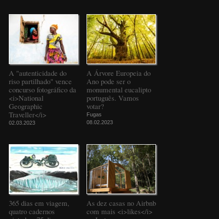
A "autenticidade do
A Árvore Europeia do
riso partilhado" vence
Ano pode ser o
concurso fotográfico da
monumental eucalipto
<i>National
português. Vamos
Geographic
votar?
Traveller</i>
Fugas
08.02.2023
02.03.2023
365 dias em viagem,
As dez casas no Airbnb
quatro cadernos
com mais <i>likes</i>