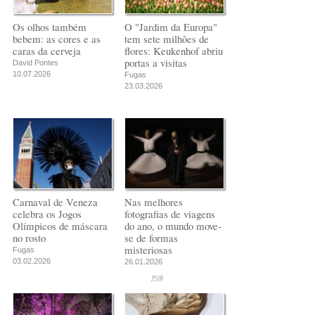
Os olhos também
O "Jardim da Europa"
bebem: as cores e as
tem sete milhões de
caras da cerveja
flores: Keukenhof abriu
portas a visitas
David Pontes
10.07.2026
Fugas
23.03.2026
Carnaval de Veneza
Nas melhores
celebra os Jogos
fotografias de viagens
Olímpicos de máscara
do ano, o mundo move-
no rosto
se de formas
misteriosas
Fugas
03.02.2026
26.01.2026
PUB
PUB