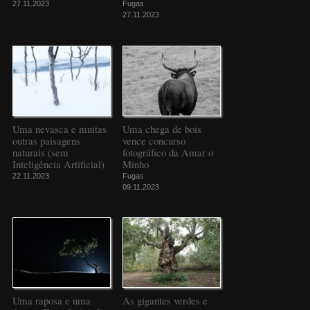
27.11.2023
Fugas
27.11.2023
Uma nevasca e muitas
Uma chega de bois
outras paisagens
vence concurso
naturais (sem
fotográfico da Amar o
Inteligência Artificial)
Minho
22.11.2023
Fugas
09.11.2023
Uma raposa e uma
As gigantes verdes e