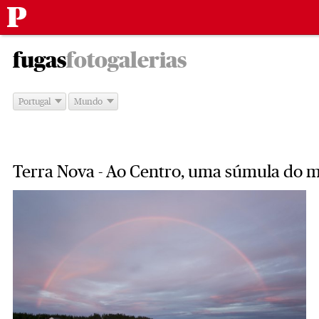
Público
Saltar
-
para
fugas
fotogalerias
o
conteúdo
Portugal
Mundo
Terra Nova - Ao Centro, uma súmula do 