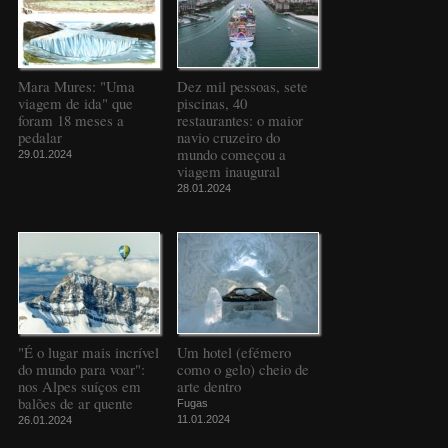
Mara Mures: "Uma
Dez mil pessoas, sete
viagem de ida" que
piscinas, 40
foram 18 meses a
restaurantes: o maior
pedalar
navio cruzeiro do
mundo começou a
29.01.2024
viagem inaugural
28.01.2024
"É o lugar mais incrível
Um hotel (efémero
do mundo para voar":
como o gelo) cheio de
nos Alpes suíços em
arte dentro
balões de ar quente
Fugas
11.01.2024
26.01.2024