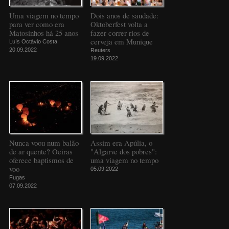
Uma viagem no tempo
Dois anos de saudade:
para ver como era
Oktoberfest volta a
Matosinhos há 25 anos
fazer correr rios de
cerveja em Munique
Luís Octávio Costa
20.09.2022
Reuters
19.09.2022
Nunca voou num balão
Assim era Apúlia, o
de ar quente? Oeiras
"Algarve dos pobres":
oferece baptismos de
uma viagem no tempo
voo
05.09.2022
Fugas
07.09.2022