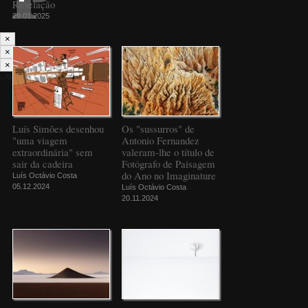
Revelação
29.01.2025
×
×
×
--%>
Luís Simões desenhou
Os "sussurros" de
"uma viagem
Antonio Fernandez
extraordinária" sem
valeram-lhe o título de
sair da cadeira
Fotógrafo de Paisagem
do Ano no Imaginature
Luís Octávio Costa
05.12.2024
Luís Octávio Costa
20.11.2024