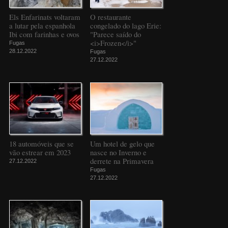
Els Enfarinats voltaram
O restaurante
a lutar pela espanhola
congelado do lago Erie:
Ibi com farinhas e ovos
"Parece saído do
<i>Frozen</i>"
Fugas
28.12.2022
Fugas
27.12.2022
18 automóveis que se
Um hotel de gelo que
vão estrear em 2023
nasce no Inverno e
derrete na Primavera
27.12.2022
Fugas
27.12.2022