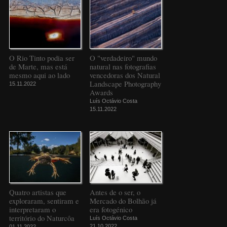
O Rio Tinto podia ser
O "verdadeiro" mundo
de Marte, mas está
natural nas fotografias
mesmo aqui ao lado
vencedoras dos Natural
Landscape Photography
15.11.2022
Awards
Luís Octávio Costa
15.11.2022
Quatro artistas que
Antes de o ser, o
exploraram, sentiram e
Mercado do Bolhão já
interpretaram o
era fotogénico
território do Naturcôa
Luís Octávio Costa
21.10.2022
01.11.2022