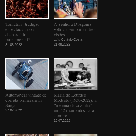
Tomatina: tradição
A Senhora D'Agonia
espectacular ou
voltou a ver o mar: três
desperdício
visões
monumental?
Luís Octávio Costa
21.08.2022
31.08.2022
Automóveis vintage de
Maria de Lourdes
corrida brilharam na
Modesto (1930-2022): a
Suíça
“menina da cozinha”
em 12 momentos para
27.07.2022
sempre
19.07.2022