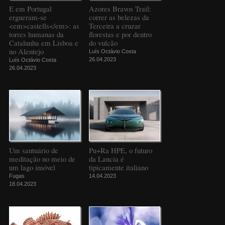
E em Portugal
Azores Bravos Trail:
ergueram-se
correr as belezas da
<em>castells</em>: as
Terceira a cruzar
torres humanas da
florestas e por dentro
Catalunha em Lisboa e
do vulcão
no Alentejo
Luís Octávio Costa
26.04.2023
Luís Octávio Costa
26.04.2023
Um santuário de
Pu+Ra HPE, o futuro
meditação no meio de
da Lancia é
um lago imóvel
tipicamente italiano
Fugas
14.04.2023
18.04.2023