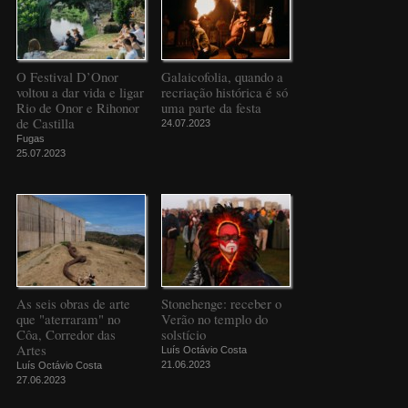
O Festival D’Onor
Galaicofolia, quando a
voltou a dar vida e ligar
recriação histórica é só
Rio de Onor e Rihonor
uma parte da festa
de Castilla
24.07.2023
Fugas
25.07.2023
As seis obras de arte
Stonehenge: receber o
que "aterraram" no
Verão no templo do
Côa, Corredor das
solstício
Artes
Luís Octávio Costa
21.06.2023
Luís Octávio Costa
27.06.2023