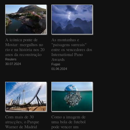
A icónica ponte de
As montanhas e
Mostar: mergulhos no
"paisagens surreais"
rio e na história nos 20
entre os vencedores dos
anos da reconstrução
International Pano
Awards
Reuters
30.07.2024
Fugas
01.06.2024
Com mais de 30
Como a imagem de
atracções, o Parque
uma bola de futebol
Warner de Madrid
pode vencer um