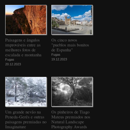
Paisagens e ângulos
Os cinco novos
improváveis entre as
"pueblos mais bonitos
melhores fotos de
de Espanha"
escalada e montanha
Fugas
19.12.2023
Fugas
20.12.2023
Um grande nevão na
Os pinheiros de Tiago
Peneda-Gerês e outras
Mateus premiados nos
paisagens premiadas no
Natural Landscape
Imaginature
Photography Awards