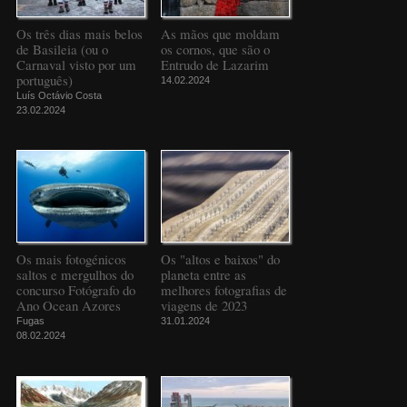
Os três dias mais belos
As mãos que moldam
de Basileia (ou o
os cornos, que são o
Carnaval visto por um
Entrudo de Lazarim
português)
14.02.2024
Luís Octávio Costa
23.02.2024
Os mais fotogénicos
Os "altos e baixos" do
saltos e mergulhos do
planeta entre as
concurso Fotógrafo do
melhores fotografias de
Ano Ocean Azores
viagens de 2023
Fugas
31.01.2024
08.02.2024