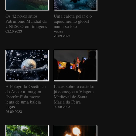
Os 42 novos sítios
Uma calota polar e o
Património Mundial da
aquecimento global
UNESCO em imagens
numa só foto
02.10.2023
Fugas
26.09.2023
A Fotógrafa Oceânica
Luzes sobre o castelo:
do Ano e a imagem
já começou a Viagem
"horrível" da morte
Medieval de Santa
lenta de uma baleia
Maria da Feira
Fugas
02.08.2023
26.09.2023