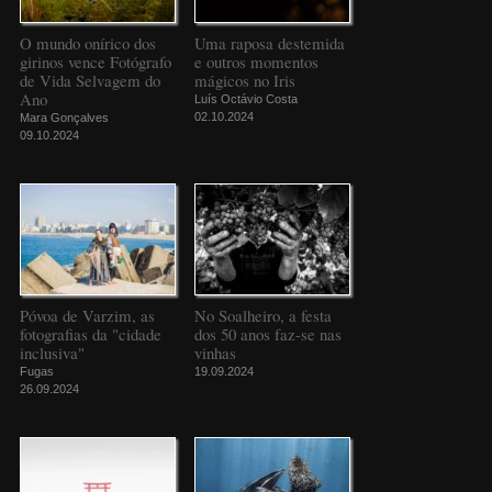
O mundo onírico dos
Uma raposa destemida
girinos vence Fotógrafo
e outros momentos
de Vida Selvagem do
mágicos no Iris
Ano
Luís Octávio Costa
02.10.2024
Mara Gonçalves
09.10.2024
Póvoa de Varzim, as
No Soalheiro, a festa
fotografias da "cidade
dos 50 anos faz-se nas
inclusiva"
vinhas
Fugas
19.09.2024
26.09.2024