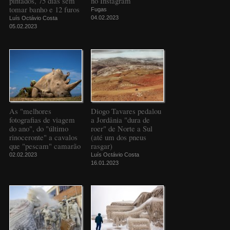
pintados, 75 dias sem
no Instagram
tomar banho e 12 furos
Fugas
04.02.2023
Luís Octávio Costa
05.02.2023
As "melhores
Diogo Tavares pedalou
fotografias de viagem
a Jordânia "dura de
do ano", do "último
roer" de Norte a Sul
rinoceronte" a cavalos
(até um dos pneus
que "pescam" camarão
rasgar)
02.02.2023
Luís Octávio Costa
16.01.2023