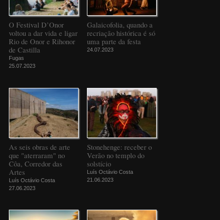
O Festival D’Onor
Galaicofolia, quando a
voltou a dar vida e ligar
recriação histórica é só
Rio de Onor e Rihonor
uma parte da festa
de Castilla
24.07.2023
Fugas
25.07.2023
As seis obras de arte
Stonehenge: receber o
que "aterraram" no
Verão no templo do
Côa, Corredor das
solstício
Artes
Luís Octávio Costa
21.06.2023
Luís Octávio Costa
27.06.2023