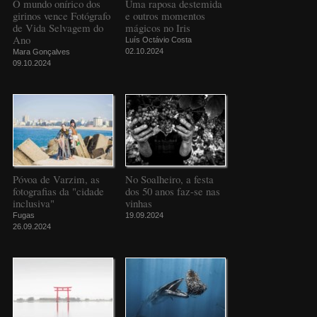
O mundo onírico dos
Uma raposa destemida
girinos vence Fotógrafo
e outros momentos
de Vida Selvagem do
mágicos no Iris
Ano
Luís Octávio Costa
02.10.2024
Mara Gonçalves
09.10.2024
Póvoa de Varzim, as
No Soalheiro, a festa
fotografias da "cidade
dos 50 anos faz-se nas
inclusiva"
vinhas
Fugas
19.09.2024
26.09.2024