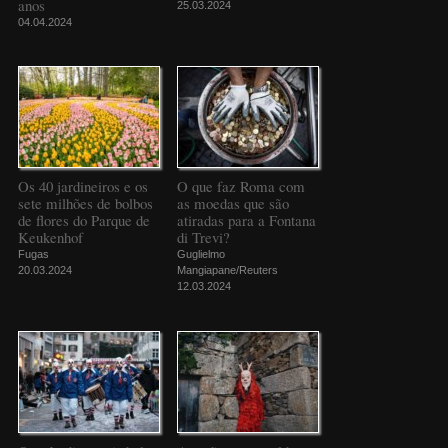
anos
25.03.2024
04.04.2024
Os 40 jardineiros e os
O que faz Roma com
sete milhões de bolbos
as moedas que são
de flores do Parque de
atiradas para a Fontana
Keukenhof
di Trevi?
Fugas
Guglielmo
20.03.2024
Mangiapane/Reuters
12.03.2024