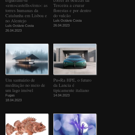
<em>castells</em>: as
Terceira a cruzar
torres humanas da
florestas e por dentro
Catalunha em Lisboa e
do vulcão
no Alentejo
Luís Octávio Costa
26.04.2023
Luís Octávio Costa
26.04.2023
Um santuário de
Pu+Ra HPE, o futuro
meditação no meio de
da Lancia é
um lago imóvel
tipicamente italiano
Fugas
14.04.2023
18.04.2023