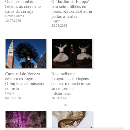
Os olhos também
O "Jardim da Europa"
bebem: as cores e as
tem sete milhões de
caras da cerveja
flores: Keukenhof abriu
portas a visitas
David Pontes
10.07.2026
Fugas
23.03.2026
Carnaval de Veneza
Nas melhores
celebra os Jogos
fotografias de viagens
Olímpicos de máscara
do ano, o mundo move-
no rosto
se de formas
misteriosas
Fugas
03.02.2026
26.01.2026
PUB
PUB
PUB