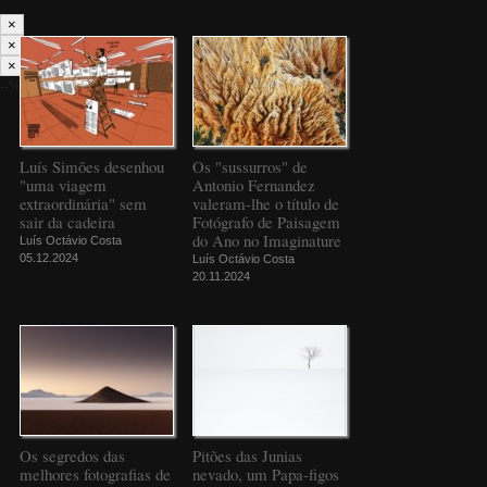
×
×
×
--%>
Luís Simões desenhou
Os "sussurros" de
"uma viagem
Antonio Fernandez
extraordinária" sem
valeram-lhe o título de
sair da cadeira
Fotógrafo de Paisagem
do Ano no Imaginature
Luís Octávio Costa
05.12.2024
Luís Octávio Costa
20.11.2024
Os segredos das
Pitões das Junias
melhores fotografias de
nevado, um Papa-figos