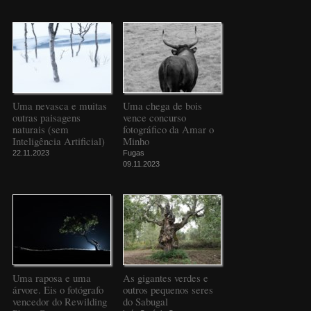
Uma nevasca e muitas
Uma chega de bois
outras paisagens
vence concurso
naturais (sem
fotográfico da Amar o
Inteligência Artificial)
Minho
22.11.2023
Fugas
09.11.2023
Uma raposa e uma
As gigantes verdes e
árvore. Eis o fotógrafo
outros pequenos seres
vencedor do Rewilding
do Sabugal