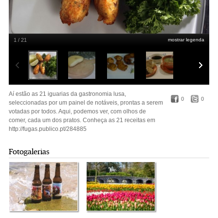
1 / 21
mostrar legenda
Aí estão as 21 iguarias da gastronomia lusa seleccionadas por um painel de
notáveis prontas a serem votadas por todos. Aqui podemos ver com olhos de
Aí estão as 21 iguarias da gastronomia lusa,
comer cada um dos pratos. Mais infos e lista completa em
0
0
seleccionadas por um painel de notáveis, prontas a serem
http://fugas.publico.pt/284419 | Aqui o Pastel de Bacalhau (Lisboa e Setúbal)
DR
votadas por todos. Aqui, podemos ver, com olhos de
comer, cada um dos pratos. Conheça as 21 receitas em
http://fugas.publico.pt/284885
Fotogalerias