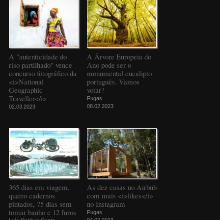
A "autenticidade do
A Árvore Europeia do
riso partilhado" vence
Ano pode ser o
concurso fotográfico da
monumental eucalipto
<i>National
português. Vamos
Geographic
votar?
Traveller</i>
Fugas
08.02.2023
02.03.2023
365 dias em viagem,
As dez casas no Airbnb
quatro cadernos
com mais <i>likes</i>
pintados, 75 dias sem
no Instagram
tomar banho e 12 furos
Fugas