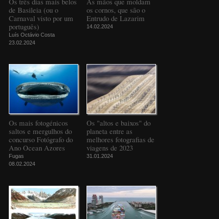
Os três dias mais belos
As mãos que moldam
de Basileia (ou o
os cornos, que são o
Carnaval visto por um
Entrudo de Lazarim
português)
14.02.2024
Luís Octávio Costa
23.02.2024
Os mais fotogénicos
Os "altos e baixos" do
saltos e mergulhos do
planeta entre as
concurso Fotógrafo do
melhores fotografias de
Ano Ocean Azores
viagens de 2023
Fugas
31.01.2024
08.02.2024