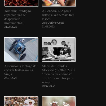
Tomatina: tradição
A Senhora D'Agonia
espectacular ou
voltou a ver o mar: três
desperdício
visões
monumental?
Luís Octávio Costa
21.08.2022
31.08.2022
Automóveis vintage de
Maria de Lourdes
corrida brilharam na
Modesto (1930-2022): a
Suíça
“menina da cozinha”
em 12 momentos para
27.07.2022
sempre
19.07.2022