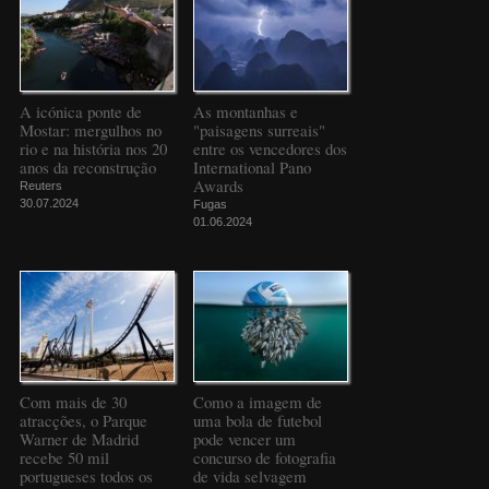
A icónica ponte de
As montanhas e
Mostar: mergulhos no
"paisagens surreais"
rio e na história nos 20
entre os vencedores dos
anos da reconstrução
International Pano
Awards
Reuters
30.07.2024
Fugas
01.06.2024
Com mais de 30
Como a imagem de
atracções, o Parque
uma bola de futebol
Warner de Madrid
pode vencer um
recebe 50 mil
concurso de fotografia
portugueses todos os
de vida selvagem