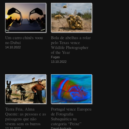
Um carro chinês voou
Bola de abelhas a rolar
no Dubai
pelo Texas vence
Wildlife Photographer
14.10.2022
of the Year
Fugas
13.10.2022
Terra Fria, Alma
Portugal vence Europeu
Quente: as pessoas e as
de Fotografia
paisagens que não
Subaquática na
vivem sem os burros
categoria “Peixe”
12.10.2022
David Andrade