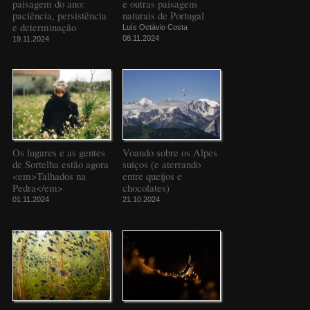
paisagem do ano:
e outras paisagens
paciência, persistência
naturais de Portugal
e determinação
Luís Octávio Costa
08.11.2024
19.11.2024
Os lugares e as gentes
Voando sobre os Alpes
de Sortelha estão agora
suíços (e aterrando
<em>Talhados na
entre queijos e
Pedra</em>
chocolates)
01.11.2024
21.10.2024