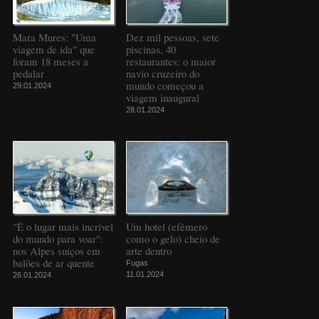
Mara Mures: "Uma
Dez mil pessoas, sete
viagem de ida" que
piscinas, 40
foram 18 meses a
restaurantes: o maior
pedalar
navio cruzeiro do
mundo começou a
29.01.2024
viagem inaugural
28.01.2024
"É o lugar mais incrível
Um hotel (efémero
do mundo para voar":
como o gelo) cheio de
nos Alpes suíços em
arte dentro
balões de ar quente
Fugas
11.01.2024
26.01.2024