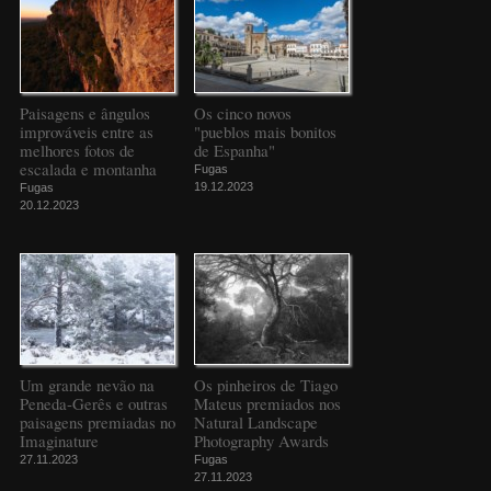
Paisagens e ângulos
Os cinco novos
improváveis entre as
"pueblos mais bonitos
melhores fotos de
de Espanha"
escalada e montanha
Fugas
19.12.2023
Fugas
20.12.2023
Um grande nevão na
Os pinheiros de Tiago
Peneda-Gerês e outras
Mateus premiados nos
paisagens premiadas no
Natural Landscape
Imaginature
Photography Awards
27.11.2023
Fugas
27.11.2023