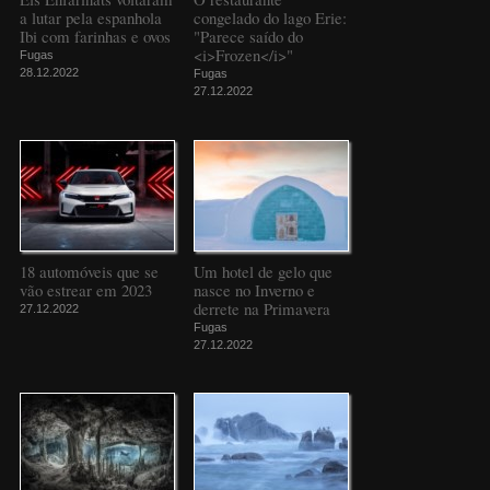
a lutar pela espanhola
congelado do lago Erie:
Ibi com farinhas e ovos
"Parece saído do
<i>Frozen</i>"
Fugas
28.12.2022
Fugas
27.12.2022
18 automóveis que se
Um hotel de gelo que
vão estrear em 2023
nasce no Inverno e
derrete na Primavera
27.12.2022
Fugas
27.12.2022