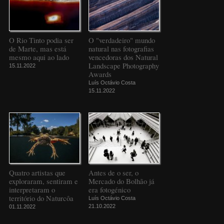
O Rio Tinto podia ser
O "verdadeiro" mundo
de Marte, mas está
natural nas fotografias
mesmo aqui ao lado
vencedoras dos Natural
Landscape Photography
15.11.2022
Awards
Luís Octávio Costa
15.11.2022
Quatro artistas que
Antes de o ser, o
exploraram, sentiram e
Mercado do Bolhão já
interpretaram o
era fotogénico
território do Naturcôa
Luís Octávio Costa
21.10.2022
01.11.2022