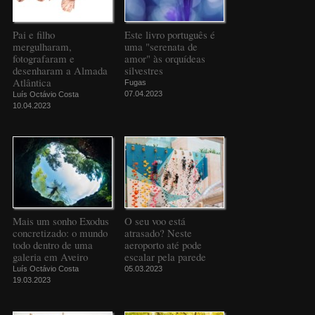
Pai e filho
Este livro português é
mergulharam,
uma "serenata de
fotografaram e
amor" às orquídeas
desenharam a Almada
silvestres
Atlântica
Fugas
07.04.2023
Luís Octávio Costa
10.04.2023
Mais um sonho Exodus
O seu voo está
concretizado: o mundo
atrasado? Neste
todo dentro de uma
aeroporto até pode
galeria em Aveiro
escalar pela parede
Luís Octávio Costa
05.03.2023
19.03.2023