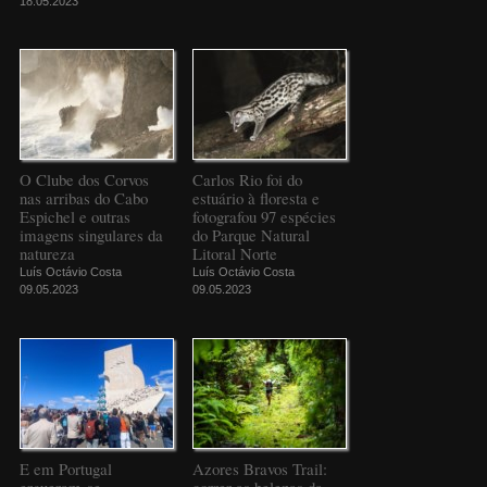
18.05.2023
O Clube dos Corvos
Carlos Rio foi do
nas arribas do Cabo
estuário à floresta e
Espichel e outras
fotografou 97 espécies
imagens singulares da
do Parque Natural
natureza
Litoral Norte
Luís Octávio Costa
Luís Octávio Costa
09.05.2023
09.05.2023
E em Portugal
Azores Bravos Trail:
ergueram-se
correr as belezas da