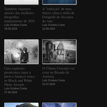
Também viajamos
A "refeição" de uma
através das melhores
baleia valeu o título de
fotografias
Fotógrafo de Oceanos
minimalistas de 2024
do Ano
Luís Octávio Costa
Luís Octávio Costa
18.09.2024
12.09.2024
Uma explosão
O Último Croceiro vai
pirotécnica (mas a
estar na Branda da
preto e branco) vence
Aveleira
os Black and White
Luís Octávio Costa
Photo Awards
31.07.2024
Luís Octávio Costa
27.08.2024