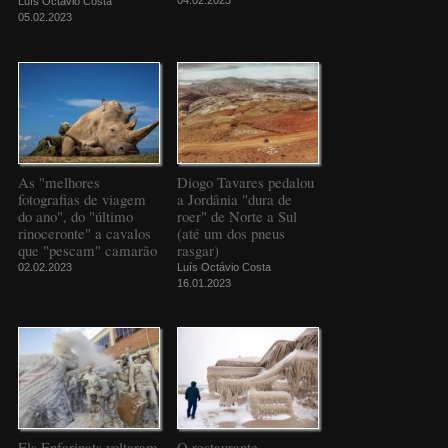
04.02.2023
Luís Octávio Costa
05.02.2023
As "melhores
Diogo Tavares pedalou
fotografias de viagem
a Jordânia "dura de
do ano", do "último
roer" de Norte a Sul
rinoceronte" a cavalos
(até um dos pneus
que "pescam" camarão
rasgar)
02.02.2023
Luís Octávio Costa
16.01.2023
Els Enfarinats voltaram
O restaurante