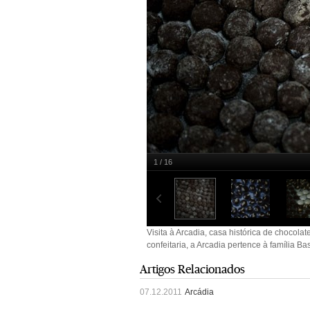
1 / 16
Paulo Pimenta
Visita à Arcadia, casa histórica de chocolat
confeitaria, a Arcadia pertence à família B
Artigos Relacionados
07.12.2011
Arcádia