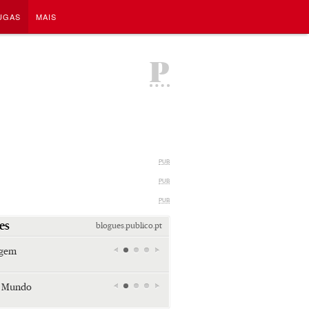
UGAS
MAIS
P
PUB
PUB
PUB
es
blogues.publico.pt
agem
Miami retro (e sempre kitsch)
Andreia Marques Pereira
r Mundo
Tiraspol: Misterioso beijo