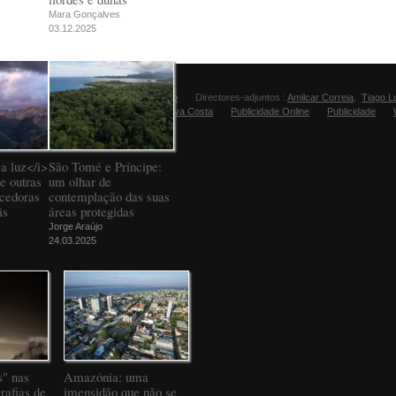
Mara Gonçalves
03.12.2025
Director:
Manuel Carvalho
Directores-adjuntos :
Amilcar Correia
,
Tiago L
Editora Fugas:
Sandra Silva Costa
Publicidade Online
Publicidade
a luz</i>
São Tomé e Príncipe:
e outras
um olhar de
ncedoras
contemplação das suas
is
áreas protegidas
Jorge Araújo
24.03.2025
" nas
Amazónia: uma
rafias de
imensidão que não se