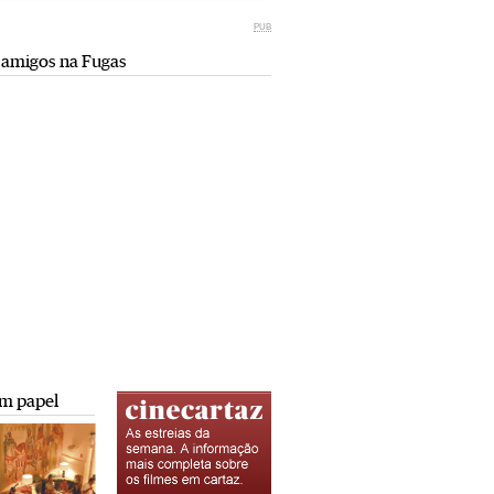
Miami retro (e sempre kitsch)
comunismo-capitalismo
PUB
Andreia Marques Pereira
Rui Barbosa Batista
 amigos na Fugas
Tiraspol: Misterioso beijo
Saïdia além da praia: da gruta do
comunismo-capitalismo
Camelo a Tafoughalt
Rui Barbosa Batista
Andreia Marques Pereira
A minha mais doce Transnístria
Rui Barbosa Batista
m papel