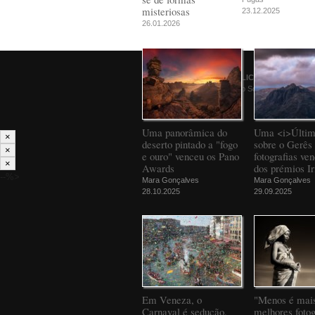
misteriosas
23.12.2025
26.01.2026
© 2026
PÚBLICO
Comunicação Social SA
Uma panorâmica do
Uma <i>Últim
×
deserto pintado a "fogo
sobre o Gerês 
×
e ouro" venceu os Pano
fotografias ve
×
Awards
dos prémios Ir
--%>
Mara Gonçalves
Mara Gonçalves
28.10.2025
29.09.2025
Em Veneza, o
"Menos é mais
Carnaval é sedução.
melhores fotog