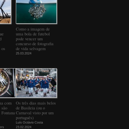
Como a imagem de
que
uma bola de futebol
d
pode vencer um
concurso de fotografia
 os
de vida selvagem
25.03.2024
ma com
Os três dias mais belos
 são
de Basileia (ou o
a Fontana
Carnaval visto por um
português)
Luís Octávio Costa
ers
23.02.2024