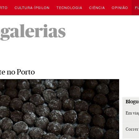
RTO
CULTURA-ÍPSILON
TECNOLOGIA
CIÊNCIA
OPINIÃO
F
-
ogalerias
e no Porto
Blogu
Em vi
Corre