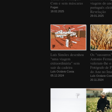
Com e sem máscaras
viagens do an
português elei
Fugas
Revelação
18.02.2025
29.01.2025
Luís Simões desenhou
Os "sussurros
"uma viagem
Antonio Ferna
extraordinária" sem
valeram-lhe o 
sair da cadeira
Fotógrafo de 
do Ano no Ima
Luís Octávio Costa
05.12.2024
Luís Octávio Cos
20.11.2024