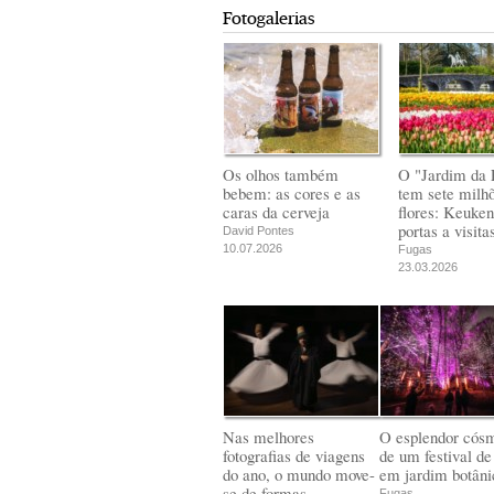
Fotogalerias
Os olhos também
O "Jardim da 
bebem: as cores e as
tem sete milh
caras da cerveja
flores: Keuken
portas a visita
David Pontes
10.07.2026
Fugas
23.03.2026
Nas melhores
O esplendor cós
fotografias de viagens
de um festival de
do ano, o mundo move-
em jardim botâni
se de formas
Fugas