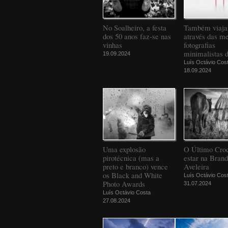
No Soalheiro, a festa
Também viaj
dos 50 anos faz-se nas
através das m
vinhas
fotografias
minimalistas 
19.09.2024
Luís Octávio Cos
18.09.2024
Uma explosão
O Último Croc
pirotécnica (mas a
estar na Bran
preto e branco) vence
Aveleira
os Black and White
Luís Octávio Cos
Photo Awards
31.07.2024
Luís Octávio Costa
27.08.2024