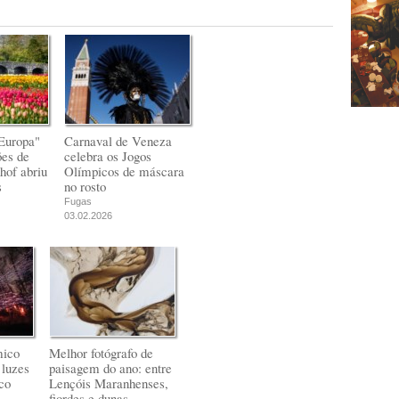
Europa"
Carnaval de Veneza
ões de
celebra os Jogos
hof abriu
Olímpicos de máscara
s
no rosto
Fugas
03.02.2026
mico
Melhor fotógrafo de
 luzes
paisagem do ano: entre
co
Lençóis Maranhenses,
fiordes e dunas