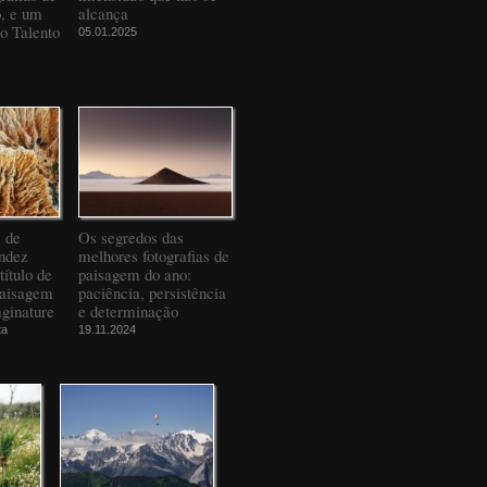
o, e um
alcança
to Talento
05.01.2025
" de
Os segredos das
ndez
melhores fotografias de
título de
paisagem do ano:
Paisagem
paciência, persistência
ginature
e determinação
ta
19.11.2024