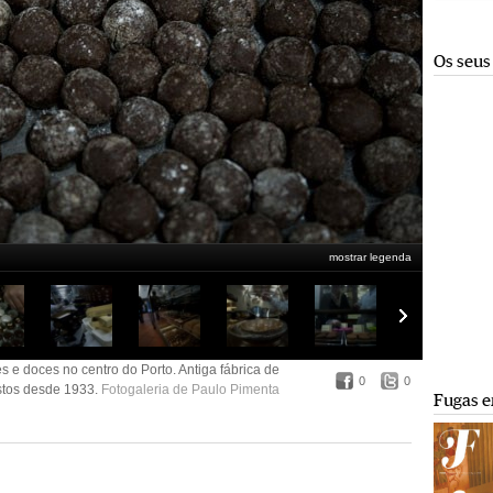
Os seus
mostrar legenda
es e doces no centro do Porto. Antiga fábrica de
0
0
astos desde 1933.
Fotogaleria de Paulo Pimenta
Fugas e