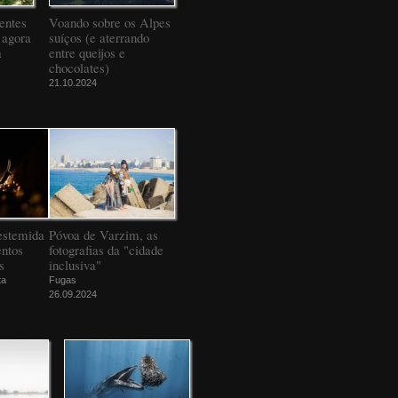
entes
Voando sobre os Alpes
 agora
suíços (e aterrando
a
entre queijos e
chocolates)
21.10.2024
estemida
Póvoa de Varzim, as
ntos
fotografias da "cidade
s
inclusiva"
ta
Fugas
26.09.2024