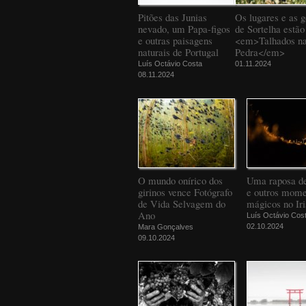
Pitões das Junias
Os lugares e as g
nevado, um Papa-figos
de Sortelha estão
e outras paisagens
<em>Talhados n
naturais de Portugal
Pedra</em>
Luís Octávio Costa
01.11.2024
08.11.2024
O mundo onírico dos
Uma raposa d
girinos vence Fotógrafo
e outros mome
de Vida Selvagem do
mágicos no Iri
Ano
Luís Octávio Cos
02.10.2024
Mara Gonçalves
09.10.2024