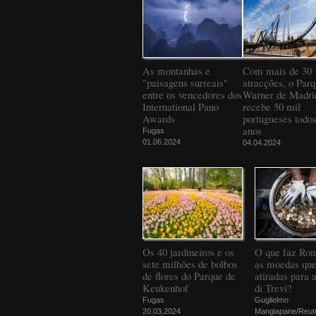
As montanhas e
Com mais de 30
"paisagens surreais"
atracções, o Par
entre os vencedores dos
Warner de Madri
International Pano
recebe 50 mil
Awards
portugueses todos
anos
Fugas
01.06.2024
04.04.2024
Os 40 jardineiros e os
O que faz Ro
sete milhões de bolbos
as moedas que
de flores do Parque de
atiradas para 
Keukenhof
di Trevi?
Fugas
Guglielmo
20.03.2024
Mangiapane/Reut