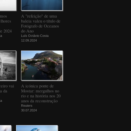
amos
A "refeição" de uma
elhores
baleia valeu o título de
Fotógrafo de Oceanos
de 2024
do Ano
ta
Luís Octávio Costa
12.09.2024
eiro vai
A icónica ponte de
da da
Mostar: mergulhos no
rio e na história nos 20
anos da reconstrução
ta
Reuters
30.07.2024