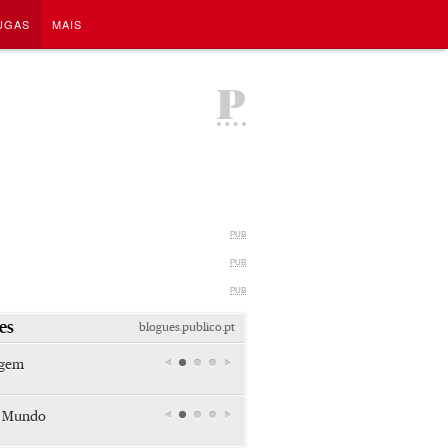
UGAS
MAIS
P
PUB
PUB
PUB
es
blogues.publico.pt
agem
Miami retro (e sempre kitsch)
Andreia Marques Pereira
r Mundo
Tiraspol: Misterioso beijo