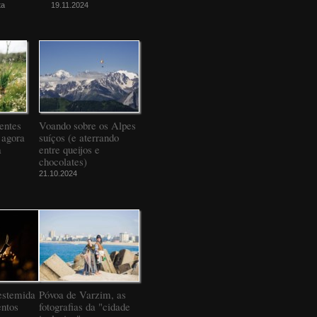
ta
19.11.2024
entes
Voando sobre os Alpes
 agora
suíços (e aterrando
a
entre queijos e
chocolates)
21.10.2024
estemida
Póvoa de Varzim, as
ntos
fotografias da "cidade