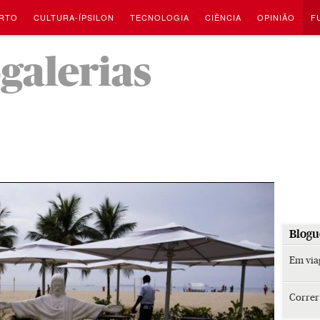
RTO
CULTURA-ÍPSILON
TECNOLOGIA
CIÊNCIA
OPINIÃO
F
-
ogalerias
Blogu
Em vi
Corre