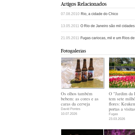
Artigos Relacionados
07.08.2010
Rio, a cidade do Chico
13.05.2011
O Rio de Janeiro são mil cidades
21.05.2011
Fugas cariocas, mil e um Rios de
Fotogalerias
Os olhos também
O "Jardim da 
bebem: as cores e as
tem sete milh
caras da cerveja
flores: Keuken
portas a visita
David Pontes
10.07.2026
Fugas
23.03.2026