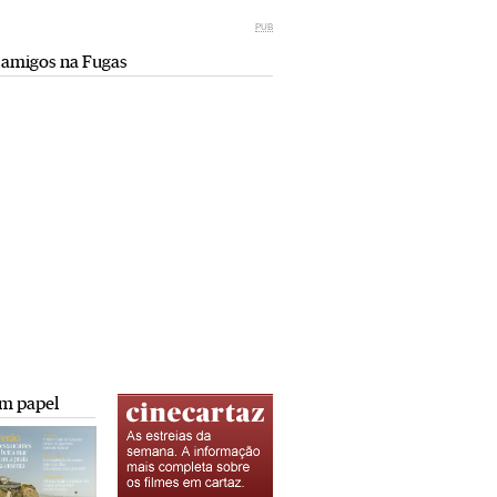
Miami retro (e sempre kitsch)
comunismo-capitalismo
PUB
Andreia Marques Pereira
Rui Barbosa Batista
 amigos na Fugas
Tiraspol: Misterioso beijo
Saïdia além da praia: da gruta do
comunismo-capitalismo
Camelo a Tafoughalt
Rui Barbosa Batista
Andreia Marques Pereira
A minha mais doce Transnístria
Rui Barbosa Batista
m papel