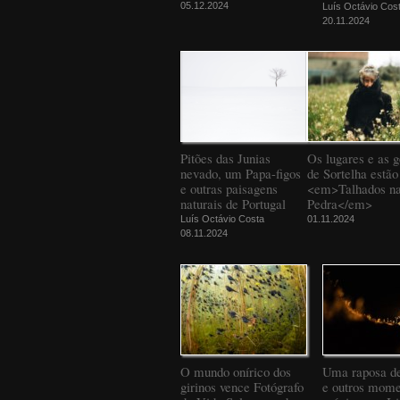
05.12.2024
Luís Octávio Cos
20.11.2024
Pitões das Junias
Os lugares e as g
nevado, um Papa-figos
de Sortelha estão
e outras paisagens
<em>Talhados n
naturais de Portugal
Pedra</em>
Luís Octávio Costa
01.11.2024
08.11.2024
O mundo onírico dos
Uma raposa d
girinos vence Fotógrafo
e outros mome