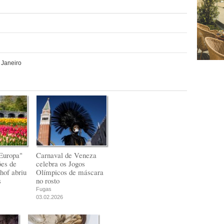
 Janeiro
Europa"
Carnaval de Veneza
ões de
celebra os Jogos
hof abriu
Olímpicos de máscara
s
no rosto
Fugas
03.02.2026