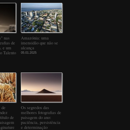
" nas
Amazónia: uma
rafias de
imensidão que não se
o, e um
alcança
to Talento
05.01.2025
" de
Os segredos das
ndez
melhores fotografias de
título de
paisagem do ano:
Paisagem
paciência, persistência
ginature
e determinação