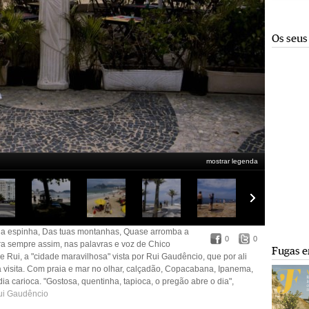
Os seus
mostrar legenda
na espinha, Das tuas montanhas, Quase arromba a
0
0
para sempre assim, nas palavras e voz de Chico
Fugas e
e Rui, a "cidade maravilhosa" vista por Rui Gaudêncio, que por ali
 visita. Com praia e mar no olhar, calçadão, Copacabana, Ipanema,
a carioca. "Gostosa, quentinha, tapioca, o pregão abre o dia",
ui Gaudêncio