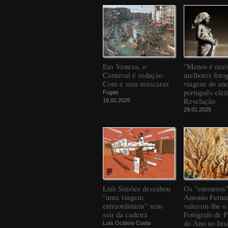
Em Veneza, o
"Menos é mais
Carnaval é sedução.
melhores fotog
Com e sem máscaras
viagens do an
português elei
Fugas
Revelação
18.02.2025
29.01.2025
Luís Simões desenhou
Os "sussurros
"uma viagem
Antonio Ferna
extraordinária" sem
valeram-lhe o 
sair da cadeira
Fotógrafo de 
do Ano no Ima
Luís Octávio Costa