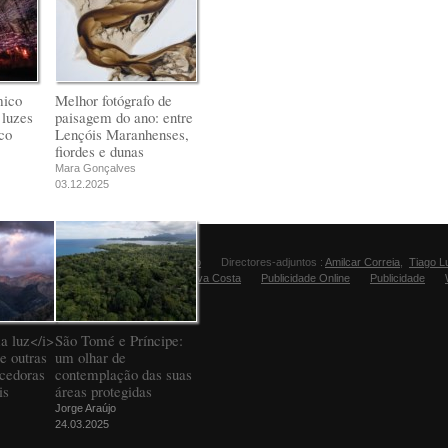
mico
Melhor fotógrafo de
 luzes
paisagem do ano: entre
co
Lençóis Maranhenses,
fiordes e dunas
Mara Gonçalves
03.12.2025
Director:
Manuel Carvalho
Directores-adjuntos :
Amilcar Correia
,
Tiago L
Editora Fugas:
Sandra Silva Costa
Publicidade Online
Publicidade
a luz</i>
São Tomé e Príncipe:
e outras
um olhar de
ncedoras
contemplação das suas
is
áreas protegidas
Jorge Araújo
24.03.2025