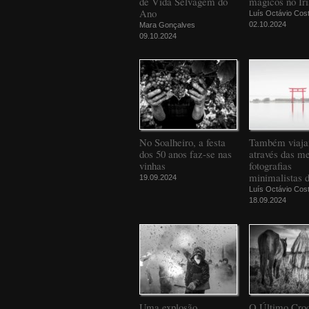
de Vida Selvagem do
mágicos no Iri
Ano
Luís Octávio Cos
02.10.2024
Mara Gonçalves
09.10.2024
No Soalheiro, a festa
Também viaj
dos 50 anos faz-se nas
através das m
vinhas
fotografias
minimalistas 
19.09.2024
Luís Octávio Cos
18.09.2024
Uma explosão
O Último Croc