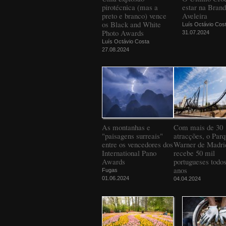
pirotécnica (mas a
estar na Bran
preto e branco) vence
Aveleira
os Black and White
Luís Octávio Cos
Photo Awards
31.07.2024
Luís Octávio Costa
27.08.2024
As montanhas e
Com mais de 30
"paisagens surreais"
atracções, o Par
entre os vencedores dos
Warner de Madri
International Pano
recebe 50 mil
Awards
portugueses todos
anos
Fugas
01.06.2024
04.04.2024