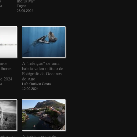
s
inclusiva"
ta
Fugas
26.09.2024
amos
A "refeição" de uma
elhores
baleia valeu o título de
Fotógrafo de Oceanos
de 2024
do Ano
ta
Luís Octávio Costa
12.09.2024
eiro vai
A icónica ponte de