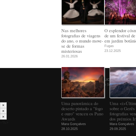
Nas melhores
O esplendor cós
fotografias de viagens
de um festival de
do ano, o mundo move-
em jardim botâni
se de formas
Fugas
misteriosas
23.12.2025
26.01.2026
© 2026
PÚBLICO
Comunicação Social SA
Uma panorâmica do
Uma <i>Últim
×
deserto pintado a "fogo
sobre o Gerês 
×
e ouro" venceu os Pano
fotografias ve
×
Awards
dos prémios Ir
--%>
Mara Gonçalves
Mara Gonçalves
28.10.2025
29.09.2025