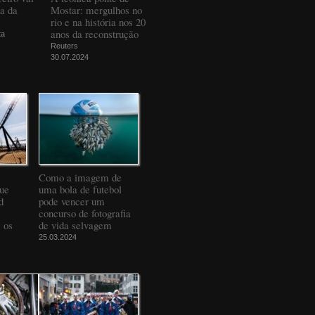
da da
Mostar: mergulhos no
rio e na história nos 20
anos da reconstrução
ta
Reuters
30.07.2024
Como a imagem de
que
uma bola de futebol
d
pode vencer um
concurso de fotografia
 os
de vida selvagem
25.03.2024