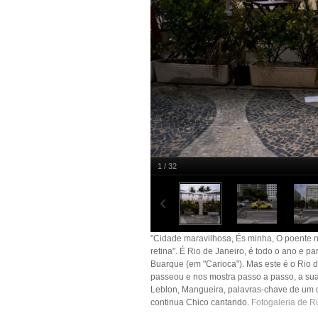
1 / 32
Copacabana
Rui Gaudêncio
"Cidade maravilhosa, És minha, O poente 
retina". É Rio de Janeiro, é todo o ano e 
Buarque (em "Carioca"). Mas este é o Rio d
passeou e nos mostra passo a passo, a sua
Leblon, Mangueira, palavras-chave de um di
continua Chico cantando.
Fotogaleria de R