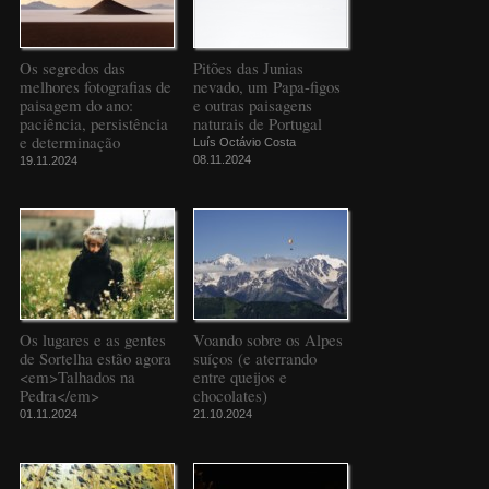
Os segredos das
Pitões das Junias
melhores fotografias de
nevado, um Papa-figos
paisagem do ano:
e outras paisagens
paciência, persistência
naturais de Portugal
e determinação
Luís Octávio Costa
08.11.2024
19.11.2024
Os lugares e as gentes
Voando sobre os Alpes
de Sortelha estão agora
suíços (e aterrando
<em>Talhados na
entre queijos e
Pedra</em>
chocolates)
01.11.2024
21.10.2024