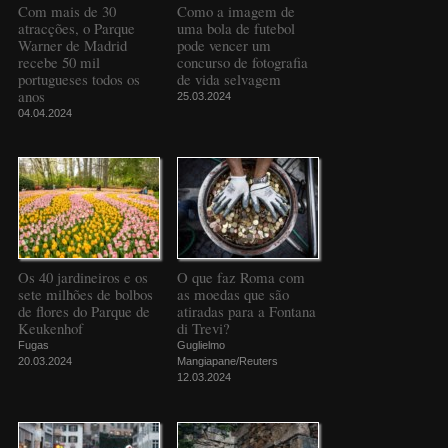
Com mais de 30
Como a imagem de
atracções, o Parque
uma bola de futebol
Warner de Madrid
pode vencer um
recebe 50 mil
concurso de fotografia
portugueses todos os
de vida selvagem
anos
25.03.2024
04.04.2024
Os 40 jardineiros e os
O que faz Roma com
sete milhões de bolbos
as moedas que são
de flores do Parque de
atiradas para a Fontana
Keukenhof
di Trevi?
Fugas
Guglielmo
20.03.2024
Mangiapane/Reuters
12.03.2024