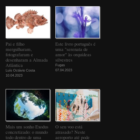
Pai e filho
Este livro português é
mergulharam,
uma "serenata de
fotografaram e
amor" às orquídeas
desenharam a Almada
silvestres
Atlântica
Fugas
07.04.2023
Luís Octávio Costa
10.04.2023
Mais um sonho Exodus
O seu voo está
concretizado: o mundo
atrasado? Neste
todo dentro de uma
aeroporto até pode