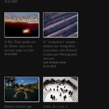
22.11.2022
O Rio Tinto podia ser
O "verdadeiro" mundo
de Marte, mas está
natural nas fotografias
mesmo aqui ao lado
vencedoras dos Natural
Landscape Photography
15.11.2022
Awards
Luís Octávio Costa
15.11.2022
Quatro artistas que
Antes de o ser, o