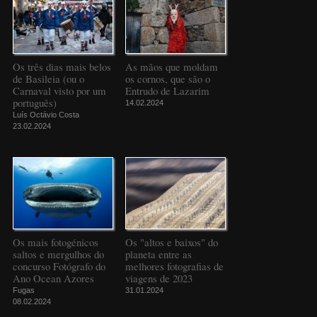
Os três dias mais belos
As mãos que moldam
de Basileia (ou o
os cornos, que são o
Carnaval visto por um
Entrudo de Lazarim
português)
14.02.2024
Luís Octávio Costa
23.02.2024
Os mais fotogénicos
Os "altos e baixos" do
saltos e mergulhos do
planeta entre as
concurso Fotógrafo do
melhores fotografias de
Ano Ocean Azores
viagens de 2023
Fugas
31.01.2024
08.02.2024