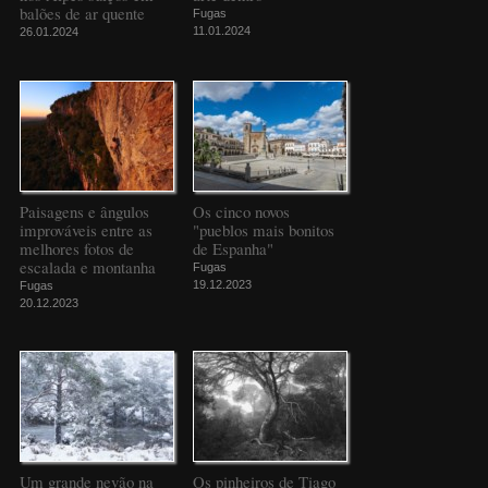
balões de ar quente
Fugas
11.01.2024
26.01.2024
Paisagens e ângulos
Os cinco novos
improváveis entre as
"pueblos mais bonitos
melhores fotos de
de Espanha"
escalada e montanha
Fugas
19.12.2023
Fugas
20.12.2023
Um grande nevão na
Os pinheiros de Tiago