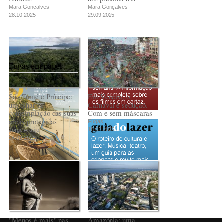
Mara Gonçalves
Mara Gonçalves
28.10.2025
29.09.2025
Fugas em papel
São Tomé e Príncipe:
Em Veneza, o
um olhar de
Carnaval é sedução.
contemplação das suas
Com e sem máscaras
áreas protegidas
Fugas
18.02.2025
Jorge Araújo
24.03.2025
PUB
"Menos é mais" nas
Amazónia: uma