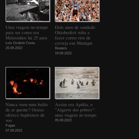
Uma viagem no tempo
Dois anos de saudade:
para ver como era
Oktoberfest volta a
Matosinhos há 25 anos
fazer correr rios de
cerveja em Munique
Luís Octávio Costa
20.09.2022
Reuters
19.09.2022
Nunca voou num balão
Assim era Apúlia, o
de ar quente? Oeiras
"Algarve dos pobres":
oferece baptismos de
uma viagem no tempo
voo
05.09.2022
Fugas
07.09.2022