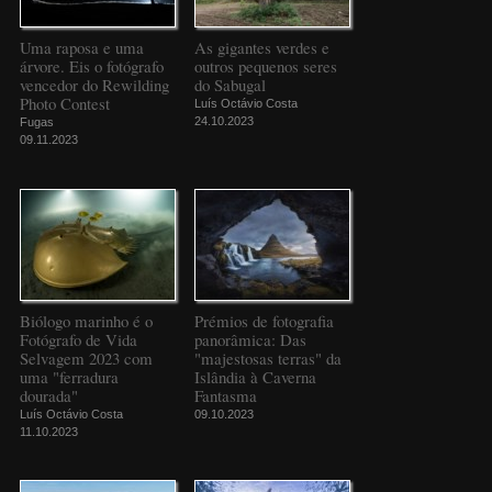
Uma raposa e uma
As gigantes verdes e
árvore. Eis o fotógrafo
outros pequenos seres
vencedor do Rewilding
do Sabugal
Photo Contest
Luís Octávio Costa
24.10.2023
Fugas
09.11.2023
Biólogo marinho é o
Prémios de fotografia
Fotógrafo de Vida
panorâmica: Das
Selvagem 2023 com
"majestosas terras" da
uma "ferradura
Islândia à Caverna
dourada"
Fantasma
Luís Octávio Costa
09.10.2023
11.10.2023