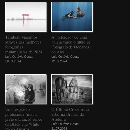
Também viajamos
A "refeição" de uma
através das melhores
baleia valeu o título de
fotografias
Fotógrafo de Oceanos
minimalistas de 2024
do Ano
Luís Octávio Costa
Luís Octávio Costa
18.09.2024
12.09.2024
Uma explosão
O Último Croceiro vai
pirotécnica (mas a
estar na Branda da
preto e branco) vence
Aveleira
os Black and White
Luís Octávio Costa
Photo Awards
31.07.2024