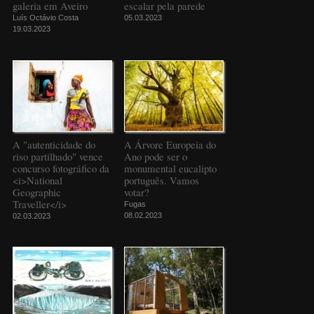
galeria em Aveiro
escalar pela parede
Luís Octávio Costa
05.03.2023
19.03.2023
A "autenticidade do
A Árvore Europeia do
riso partilhado" vence
Ano pode ser o
concurso fotográfico da
monumental eucalipto
<i>National
português. Vamos
Geographic
votar?
Traveller</i>
Fugas
08.02.2023
02.03.2023