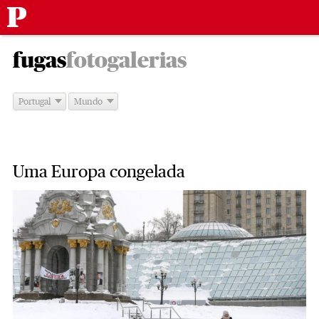
Público
Saltar
-
para
fugas
fotogalerias
o
conteúdo
Portugal
Mundo
Uma Europa congelada