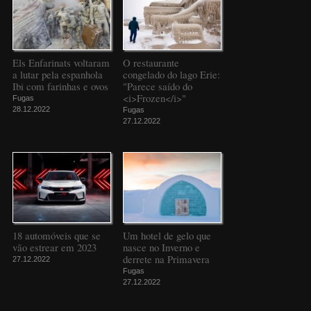
Els Enfarinats voltaram
O restaurante
a lutar pela espanhola
congelado do lago Erie:
Ibi com farinhas e ovos
"Parece saído do
<i>Frozen</i>"
Fugas
28.12.2022
Fugas
27.12.2022
18 automóveis que se
Um hotel de gelo que
vão estrear em 2023
nasce no Inverno e
derrete na Primavera
27.12.2022
Fugas
27.12.2022