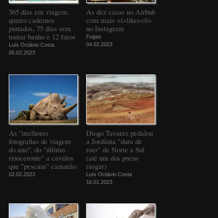
365 dias em viagem,
As dez casas no Airbnb
quatro cadernos
com mais <i>likes</i>
pintados, 75 dias sem
no Instagram
tomar banho e 12 furos
Fugas
04.02.2023
Luís Octávio Costa
05.02.2023
As "melhores
Diogo Tavares pedalou
fotografias de viagem
a Jordânia "dura de
do ano", do "último
roer" de Norte a Sul
rinoceronte" a cavalos
(até um dos pneus
que "pescam" camarão
rasgar)
02.02.2023
Luís Octávio Costa
16.01.2023