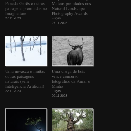
Peneda-Gerês e outras
Mateus premiados nos
paisagens premiadas no
Natural Landscape
Imaginature
Photography Awards
27.11.2023
Fugas
27.11.2023
Uma nevasca e muitas
Uma chega de bois
outras paisagens
vence concurso
naturais (sem
fotográfico da Amar o
Inteligência Artificial)
Minho
22.11.2023
Fugas
09.11.2023