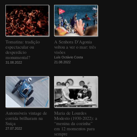
Tomatina: tradição
A Senhora D'Agonia
espectacular ou
voltou a ver o mar: três
desperdício
visões
monumental?
Luís Octávio Costa
21.08.2022
31.08.2022
Automóveis vintage de
Maria de Lourdes
corrida brilharam na
Modesto (1930-2022): a
Suíça
“menina da cozinha”
em 12 momentos para
27.07.2022
sempre