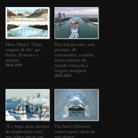
Mara Mures: "Uma
Dez mil pessoas, sete
viagem de ida" que
piscinas, 40
foram 18 meses a
restaurantes: o maior
pedalar
navio cruzeiro do
mundo começou a
29.01.2024
viagem inaugural
28.01.2024
"É o lugar mais incrível
Um hotel (efémero
do mundo para voar":
como o gelo) cheio de
nos Alpes suíços em
arte dentro