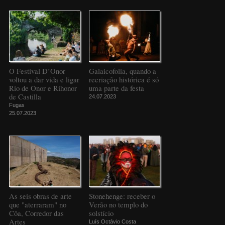
O Festival D’Onor
Galaicofolia, quando a
voltou a dar vida e ligar
recriação histórica é só
Rio de Onor e Rihonor
uma parte da festa
de Castilla
24.07.2023
Fugas
25.07.2023
As seis obras de arte
Stonehenge: receber o
que "aterraram" no
Verão no templo do
Côa, Corredor das
solstício
Artes
Luís Octávio Costa