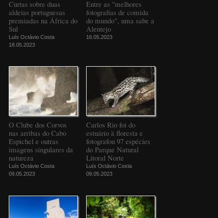
Curtas sobre duas
Entre as "melhores
aldeias portuguesas
fotografias de comida
premiadas na África do
do mundo", uma sabe a
Sul
Alentejo
Luís Octávio Costa
16.05.2023
18.05.2023
O Clube dos Corvos
Carlos Rio foi do
nas arribas do Cabo
estuário à floresta e
Espichel e outras
fotografou 97 espécies
imagens singulares da
do Parque Natural
natureza
Litoral Norte
Luís Octávio Costa
Luís Octávio Costa
09.05.2023
09.05.2023