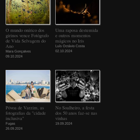
O mundo onírico dos
Uma raposa destemida
girinos vence Fotógrafo
e outros momentos
de Vida Selvagem do
mágicos no Iris
Ano
Luís Octávio Costa
02.10.2024
Mara Gonçalves
09.10.2024
Póvoa de Varzim, as
No Soalheiro, a festa
fotografias da "cidade
dos 50 anos faz-se nas
inclusiva"
vinhas
Fugas
19.09.2024
26.09.2024