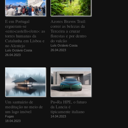
E em Portugal
Azores Bravos Trail:
ergueram-se
correr as belezas da
<em>castells</em>: as
Terceira a cruzar
torres humanas da
florestas e por dentro
Catalunha em Lisboa e
do vulcão
no Alentejo
Luís Octávio Costa
26.04.2023
Luís Octávio Costa
26.04.2023
Um santuário de
Pu+Ra HPE, o futuro
meditação no meio de
da Lancia é
um lago imóvel
tipicamente italiano
Fugas
14.04.2023
18.04.2023