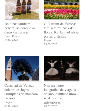
Os olhos também
O "Jardim da Europa"
bebem: as cores e as
tem sete milhões de
caras da cerveja
flores: Keukenhof abriu
portas a visitas
David Pontes
10.07.2026
Fugas
23.03.2026
Carnaval de Veneza
Nas melhores
celebra os Jogos
fotografias de viagens
Olímpicos de máscara
do ano, o mundo move-
no rosto
se de formas
misteriosas
Fugas
03.02.2026
26.01.2026