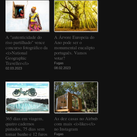
A "autenticidade do
A Árvore Europeia do
riso partilhado" vence
Ano pode ser o
concurso fotográfico da
monumental eucalipto
<i>National
português. Vamos
Geographic
votar?
Traveller</i>
Fugas
08.02.2023
02.03.2023
365 dias em viagem,
As dez casas no Airbnb
quatro cadernos
com mais <i>likes</i>
pintados, 75 dias sem
no Instagram
tomar banho e 12 furos
Fugas