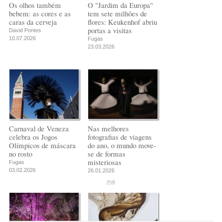
Os olhos também
O "Jardim da Europa"
bebem: as cores e as
tem sete milhões de
caras da cerveja
flores: Keukenhof abriu
portas a visitas
David Pontes
10.07.2026
Fugas
23.03.2026
Carnaval de Veneza
Nas melhores
celebra os Jogos
fotografias de viagens
Olímpicos de máscara
do ano, o mundo move-
no rosto
se de formas
misteriosas
Fugas
03.02.2026
26.01.2026
PUB
PUB
PUB