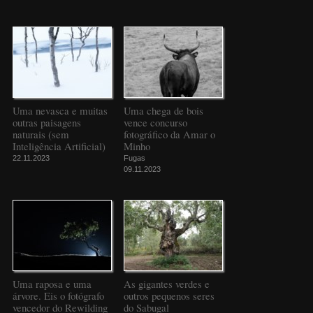
Uma nevasca e muitas
Uma chega de bois
outras paisagens
vence concurso
naturais (sem
fotográfico da Amar o
Inteligência Artificial)
Minho
22.11.2023
Fugas
09.11.2023
Uma raposa e uma
As gigantes verdes e
árvore. Eis o fotógrafo
outros pequenos seres
vencedor do Rewilding
do Sabugal