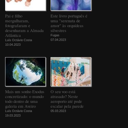
Pai e filho
Este livro português é
mergulharam,
uma "serenata de
fotografaram e
amor" às orquídeas
desenharam a Almada
silvestres
Atlântica
Fugas
07.04.2023
Luís Octávio Costa
10.04.2023
Mais um sonho Exodus
O seu voo está
concretizado: o mundo
atrasado? Neste
todo dentro de uma
aeroporto até pode
galeria em Aveiro
escalar pela parede
Luís Octávio Costa
05.03.2023
19.03.2023