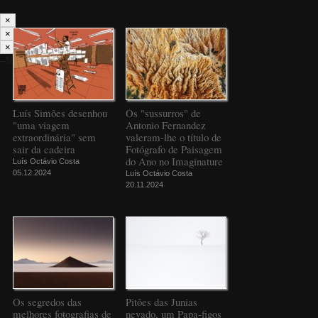
×
×
×
--%>
Luís Simões desenhou
Os "sussurros" de
"uma viagem
Antonio Fernandez
extraordinária" sem
valeram-lhe o título de
sair da cadeira
Fotógrafo de Paisagem
do Ano no Imaginature
Luís Octávio Costa
05.12.2024
Luís Octávio Costa
20.11.2024
Os segredos das
Pitões das Junias
melhores fotografias de
nevado, um Papa-figos