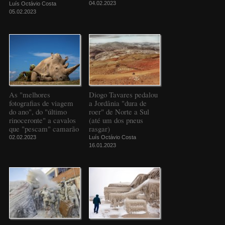
04.02.2023
Luís Octávio Costa
05.02.2023
As "melhores
Diogo Tavares pedalou
fotografias de viagem
a Jordânia "dura de
do ano", do "último
roer" de Norte a Sul
rinoceronte" a cavalos
(até um dos pneus
que "pescam" camarão
rasgar)
02.02.2023
Luís Octávio Costa
16.01.2023