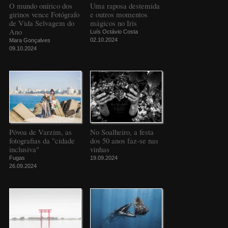
O mundo onírico dos
Uma raposa destemida
girinos vence Fotógrafo
e outros momentos
de Vida Selvagem do
mágicos no Iris
Ano
Luís Octávio Costa
02.10.2024
Mara Gonçalves
09.10.2024
Póvoa de Varzim, as
No Soalheiro, a festa
fotografias da "cidade
dos 50 anos faz-se nas
inclusiva"
vinhas
Fugas
19.09.2024
26.09.2024