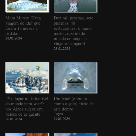
Mara Mures: "Uma
Dez mil pessoas, sete
viagem de ida" que
piscinas, 40
foram 18 meses a
restaurantes: o maior
pedalar
navio cruzeiro do
mundo começou a
29.01.2024
viagem inaugural
28.01.2024
"É o lugar mais incrível
Um hotel (efémero
do mundo para voar":
como o gelo) cheio de
nos Alpes suíços em
arte dentro
balões de ar quente
Fugas
11.01.2024
26.01.2024