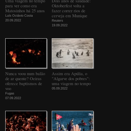
Uma viagem no tempo
Dois anos de saudade:
para ver como era
Oktoberfest volta a
Matosinhos há 25 anos
fazer correr rios de
cerveja em Munique
Luís Octávio Costa
20.09.2022
Reuters
19.09.2022
Nunca voou num balão
Assim era Apúlia, o
de ar quente? Oeiras
"Algarve dos pobres":
oferece baptismos de
uma viagem no tempo
voo
05.09.2022
Fugas
07.09.2022