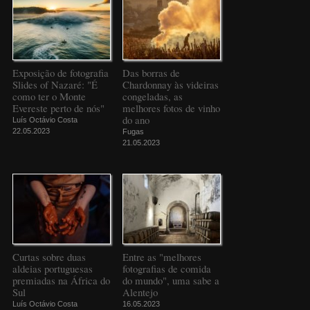
Exposição de fotografia
Das borras de
Slides of Nazaré: "É
Chardonnay às videiras
como ter o Monte
congeladas, as
Evereste perto de nós"
melhores fotos de vinho
do ano
Luís Octávio Costa
22.05.2023
Fugas
21.05.2023
Curtas sobre duas
Entre as "melhores
aldeias portuguesas
fotografias de comida
premiadas na África do
do mundo", uma sabe a
Sul
Alentejo
Luís Octávio Costa
16.05.2023