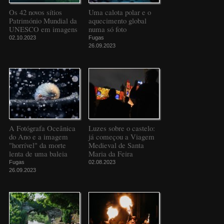
Os 42 novos sítios
Uma calota polar e o
Património Mundial da
aquecimento global
UNESCO em imagens
numa só foto
02.10.2023
Fugas
26.09.2023
A Fotógrafa Oceânica
Luzes sobre o castelo:
do Ano e a imagem
já começou a Viagem
"horrível" da morte
Medieval de Santa
lenta de uma baleia
Maria da Feira
Fugas
02.08.2023
26.09.2023