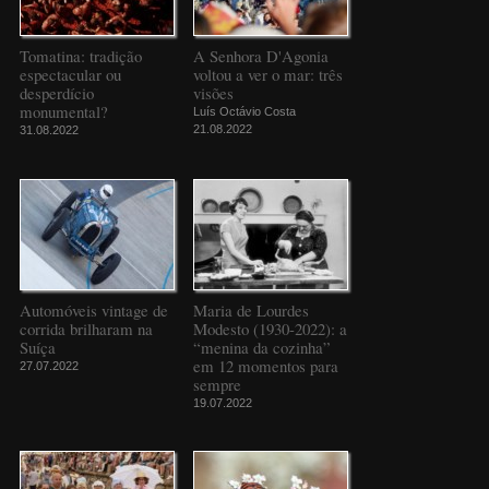
Tomatina: tradição
A Senhora D'Agonia
espectacular ou
voltou a ver o mar: três
desperdício
visões
monumental?
Luís Octávio Costa
21.08.2022
31.08.2022
Automóveis vintage de
Maria de Lourdes
corrida brilharam na
Modesto (1930-2022): a
Suíça
“menina da cozinha”
em 12 momentos para
27.07.2022
sempre
19.07.2022