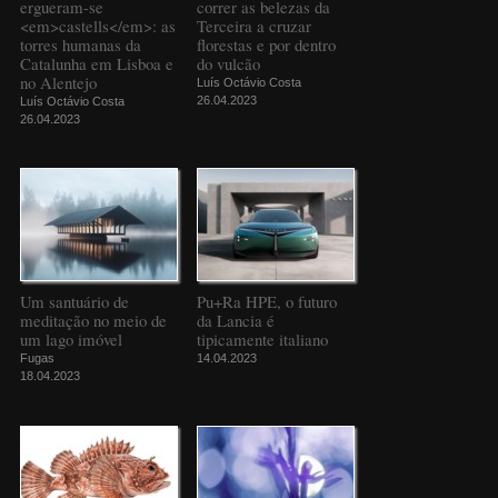
ergueram-se
correr as belezas da
<em>castells</em>: as
Terceira a cruzar
torres humanas da
florestas e por dentro
Catalunha em Lisboa e
do vulcão
no Alentejo
Luís Octávio Costa
26.04.2023
Luís Octávio Costa
26.04.2023
Um santuário de
Pu+Ra HPE, o futuro
meditação no meio de
da Lancia é
um lago imóvel
tipicamente italiano
Fugas
14.04.2023
18.04.2023