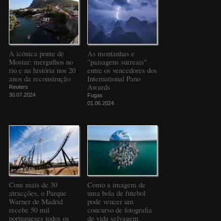
A icónica ponte de
As montanhas e
Mostar: mergulhos no
"paisagens surreais"
rio e na história nos 20
entre os vencedores dos
anos da reconstrução
International Pano
Awards
Reuters
30.07.2024
Fugas
01.06.2024
Com mais de 30
Como a imagem de
atracções, o Parque
uma bola de futebol
Warner de Madrid
pode vencer um
recebe 50 mil
concurso de fotografia
portugueses todos os
de vida selvagem