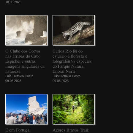
18.05.2023
O Clube dos Corvos
Carlos Rio foi do
nas arribas do Cabo
estuário à floresta e
Espichel e outras
fotografou 97 espécies
imagens singulares da
do Parque Natural
natureza
Litoral Norte
Luís Octávio Costa
Luís Octávio Costa
09.05.2023
09.05.2023
E em Portugal
Azores Bravos Trail: