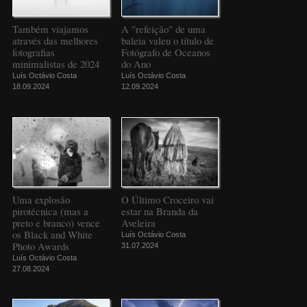
Também viajamos
A "refeição" de uma
através das melhores
baleia valeu o título de
fotografias
Fotógrafo de Oceanos
minimalistas de 2024
do Ano
Luís Octávio Costa
Luís Octávio Costa
18.09.2024
12.09.2024
Uma explosão
O Último Croceiro vai
pirotécnica (mas a
estar na Branda da
preto e branco) vence
Aveleira
os Black and White
Luís Octávio Costa
Photo Awards
31.07.2024
Luís Octávio Costa
27.08.2024