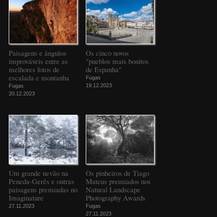
Paisagens e ângulos
Os cinco novos
improváveis entre as
"pueblos mais bonitos
melhores fotos de
de Espanha"
escalada e montanha
Fugas
19.12.2023
Fugas
20.12.2023
Um grande nevão na
Os pinheiros de Tiago
Peneda-Gerês e outras
Mateus premiados nos
paisagens premiadas no
Natural Landscape
Imaginature
Photography Awards
27.11.2023
Fugas
27.11.2023