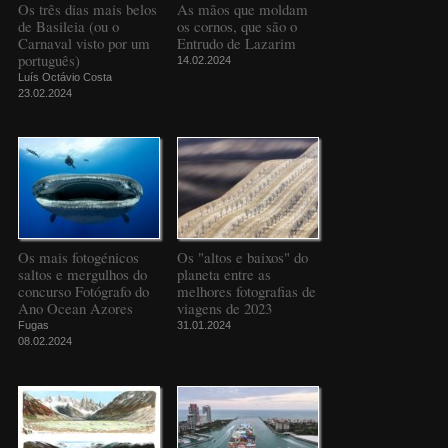
Os três dias mais belos
As mãos que moldam
de Basileia (ou o
os cornos, que são o
Carnaval visto por um
Entrudo de Lazarim
português)
14.02.2024
Luís Octávio Costa
23.02.2024
Os mais fotogénicos
Os "altos e baixos" do
saltos e mergulhos do
planeta entre as
concurso Fotógrafo do
melhores fotografias de
Ano Ocean Azores
viagens de 2023
Fugas
31.01.2024
08.02.2024