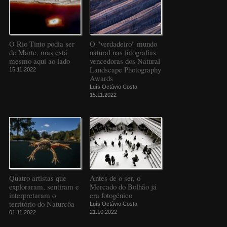
O Rio Tinto podia ser
O "verdadeiro" mundo
de Marte, mas está
natural nas fotografias
mesmo aqui ao lado
vencedoras dos Natural
Landscape Photography
15.11.2022
Awards
Luís Octávio Costa
15.11.2022
Quatro artistas que
Antes de o ser, o
exploraram, sentiram e
Mercado do Bolhão já
interpretaram o
era fotogénico
território do Naturcôa
Luís Octávio Costa
21.10.2022
01.11.2022