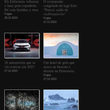
Els Enfarinats voltaram
O restaurante
a lutar pela espanhola
congelado do lago Erie:
Ibi com farinhas e ovos
"Parece saído do
<i>Frozen</i>"
Fugas
28.12.2022
Fugas
27.12.2022
18 automóveis que se
Um hotel de gelo que
vão estrear em 2023
nasce no Inverno e
derrete na Primavera
27.12.2022
Fugas
27.12.2022