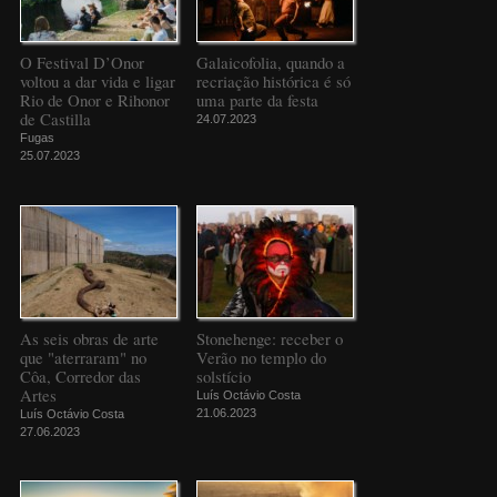
O Festival D’Onor
Galaicofolia, quando a
voltou a dar vida e ligar
recriação histórica é só
Rio de Onor e Rihonor
uma parte da festa
de Castilla
24.07.2023
Fugas
25.07.2023
As seis obras de arte
Stonehenge: receber o
que "aterraram" no
Verão no templo do
Côa, Corredor das
solstício
Artes
Luís Octávio Costa
21.06.2023
Luís Octávio Costa
27.06.2023