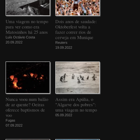
Uma viagem no tempo
Dois anos de saudade:
para ver como era
Oktoberfest volta a
Matosinhos há 25 anos
fazer correr rios de
cerveja em Munique
Luís Octávio Costa
20.09.2022
Reuters
19.09.2022
Nunca voou num balão
Assim era Apúlia, o
de ar quente? Oeiras
"Algarve dos pobres":
oferece baptismos de
uma viagem no tempo
voo
05.09.2022
Fugas
07.09.2022