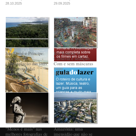
28.10.2025
29.09.2025
Fugas em papel
São Tomé e Príncipe:
Em Veneza, o
um olhar de
Carnaval é sedução.
contemplação das suas
Com e sem máscaras
áreas protegidas
Fugas
18.02.2025
Jorge Araújo
24.03.2025
PUB
"Menos é mais" nas
Amazónia: uma
melhores fotografias de
imensidão que não se