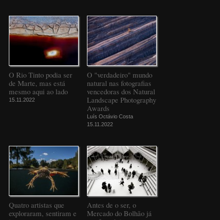
O Rio Tinto podia ser
O "verdadeiro" mundo
de Marte, mas está
natural nas fotografias
mesmo aqui ao lado
vencedoras dos Natural
Landscape Photography
15.11.2022
Awards
Luís Octávio Costa
15.11.2022
Quatro artistas que
Antes de o ser, o
exploraram, sentiram e
Mercado do Bolhão já