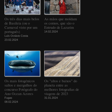
Os três dias mais belos
As mãos que moldam
de Basileia (ou o
os cornos, que são o
Carnaval visto por um
Entrudo de Lazarim
português)
14.02.2024
Luís Octávio Costa
23.02.2024
Os mais fotogénicos
Os "altos e baixos" do
saltos e mergulhos do
planeta entre as
concurso Fotógrafo do
melhores fotografias de
Ano Ocean Azores
viagens de 2023
Fugas
31.01.2024
08.02.2024