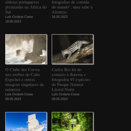
aldeias portuguesas
fotografias de comida
premiadas na África do
do mundo", uma sabe a
Sul
Alentejo
Luís Octávio Costa
16.05.2023
18.05.2023
O Clube dos Corvos
Carlos Rio foi do
nas arribas do Cabo
estuário à floresta e
Espichel e outras
fotografou 97 espécies
imagens singulares da
do Parque Natural
natureza
Litoral Norte
Luís Octávio Costa
Luís Octávio Costa
09.05.2023
09.05.2023