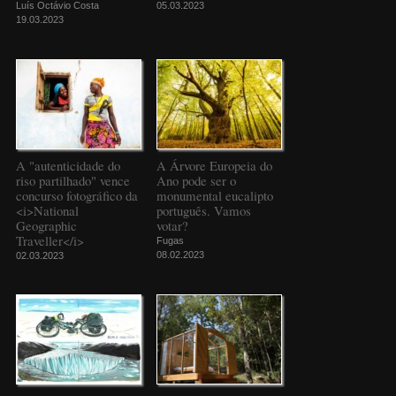
Luís Octávio Costa
05.03.2023
19.03.2023
A "autenticidade do
A Árvore Europeia do
riso partilhado" vence
Ano pode ser o
concurso fotográfico da
monumental eucalipto
<i>National
português. Vamos
Geographic
votar?
Traveller</i>
Fugas
08.02.2023
02.03.2023