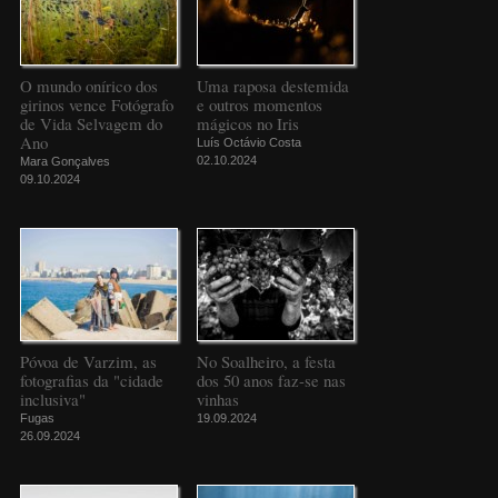
O mundo onírico dos
Uma raposa destemida
girinos vence Fotógrafo
e outros momentos
de Vida Selvagem do
mágicos no Iris
Ano
Luís Octávio Costa
02.10.2024
Mara Gonçalves
09.10.2024
Póvoa de Varzim, as
No Soalheiro, a festa
fotografias da "cidade
dos 50 anos faz-se nas
inclusiva"
vinhas
Fugas
19.09.2024
26.09.2024