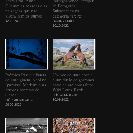
Terra Fria, Alma
Portugal vence Europeu
Quente: as pessoas e as
de Fotografia
paisagens que não
Subaquática na
vivem sem os burros
categoria “Peixe”
12.10.2022
David Andrade
10.10.2022
Prémios Iris: a silhueta
Um voo de uma coruja
de uma gineta, o sol no
e um duelo de garranos
"paraíso" Madeira e as
entre as melhores fotos
árvores secretas do
Wiki Loves Earth
Gerês
Luís Octávio Costa
20.09.2022
Luís Octávio Costa
26.09.2022