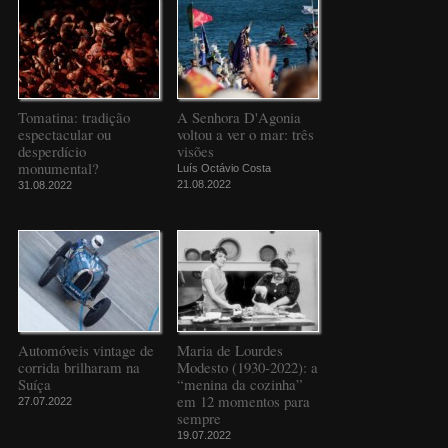
Tomatina: tradição
A Senhora D'Agonia
espectacular ou
voltou a ver o mar: três
desperdício
visões
monumental?
Luís Octávio Costa
21.08.2022
31.08.2022
Automóveis vintage de
Maria de Lourdes
corrida brilharam na
Modesto (1930-2022): a
Suíça
“menina da cozinha”
em 12 momentos para
27.07.2022
sempre
19.07.2022