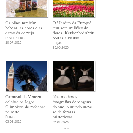
Os olhos também
O "Jardim da Europa"
bebem: as cores e as
tem sete milhões de
caras da cerveja
flores: Keukenhof abriu
portas a visitas
David Pontes
10.07.2026
Fugas
23.03.2026
Carnaval de Veneza
Nas melhores
celebra os Jogos
fotografias de viagens
Olímpicos de máscara
do ano, o mundo move-
no rosto
se de formas
misteriosas
Fugas
03.02.2026
26.01.2026
PUB