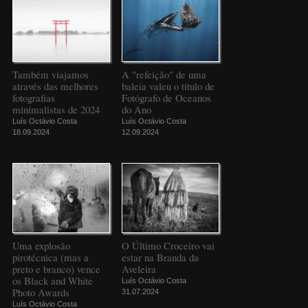
Também viajamos
A "refeição" de uma
através das melhores
baleia valeu o título de
fotografias
Fotógrafo de Oceanos
minimalistas de 2024
do Ano
Luís Octávio Costa
Luís Octávio Costa
18.09.2024
12.09.2024
Uma explosão
O Último Croceiro vai
pirotécnica (mas a
estar na Branda da
preto e branco) vence
Aveleira
os Black and White
Luís Octávio Costa
Photo Awards
31.07.2024
Luís Octávio Costa