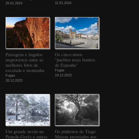
11.01.2024
26.01.2024
Paisagens e ângulos
Os cinco novos
improváveis entre as
"pueblos mais bonitos
melhores fotos de
de Espanha"
escalada e montanha
Fugas
19.12.2023
Fugas
20.12.2023
Um grande nevão na
Os pinheiros de Tiago
Peneda-Gerês e outras
Mateus premiados nos