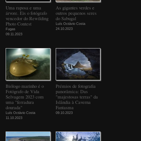
Uma raposa e uma
As gigantes verdes e
árvore. Eis o fotógrafo
outros pequenos seres
vencedor do Rewilding
do Sabugal
Photo Contest
Luís Octávio Costa
24.10.2023
Fugas
09.11.2023
Biólogo marinho é o
Prémios de fotografia
Fotógrafo de Vida
panorâmica: Das
Selvagem 2023 com
"majestosas terras" da
uma "ferradura
Islândia à Caverna
dourada"
Fantasma
Luís Octávio Costa
09.10.2023
11.10.2023