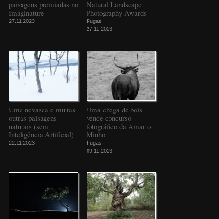
paisagens premiadas no
Natural Landscape
Imaginature
Photography Awards
27.11.2023
Fugas
27.11.2023
Uma nevasca e muitas
Uma chega de bois
outras paisagens
vence concurso
naturais (sem
fotográfico da Amar o
Inteligência Artificial)
Minho
22.11.2023
Fugas
09.11.2023