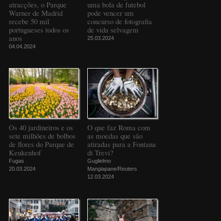
atracções, o Parque
uma bola de futebol
Warner de Madrid
pode vencer um
recebe 50 mil
concurso de fotografia
portugueses todos os
de vida selvagem
anos
25.03.2024
04.04.2024
Os 40 jardineiros e os
O que faz Roma com
sete milhões de bolbos
as moedas que são
de flores do Parque de
atiradas para a Fontana
Keukenhof
di Trevi?
Fugas
Guglielmo
20.03.2024
Mangiapane/Reuters
12.03.2024