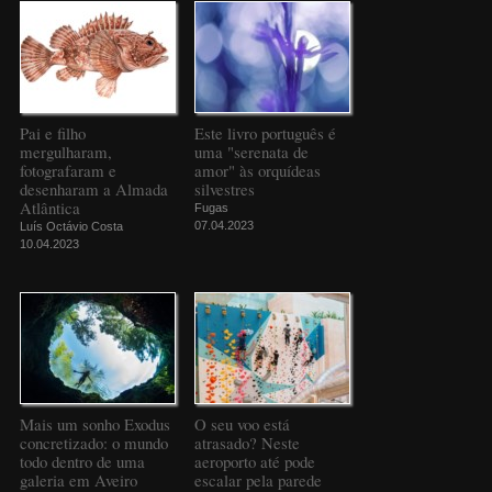
Pai e filho
Este livro português é
mergulharam,
uma "serenata de
fotografaram e
amor" às orquídeas
desenharam a Almada
silvestres
Atlântica
Fugas
07.04.2023
Luís Octávio Costa
10.04.2023
Mais um sonho Exodus
O seu voo está
concretizado: o mundo
atrasado? Neste
todo dentro de uma
aeroporto até pode
galeria em Aveiro
escalar pela parede