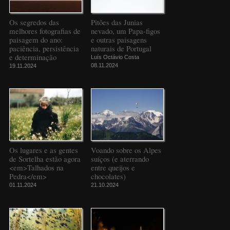
Os segredos das
Pitões das Junias
melhores fotografias de
nevado, um Papa-figos
paisagem do ano:
e outras paisagens
paciência, persistência
naturais de Portugal
e determinação
Luís Octávio Costa
08.11.2024
19.11.2024
Os lugares e as gentes
Voando sobre os Alpes
de Sortelha estão agora
suíços (e aterrando
<em>Talhados na
entre queijos e
Pedra</em>
chocolates)
01.11.2024
21.10.2024