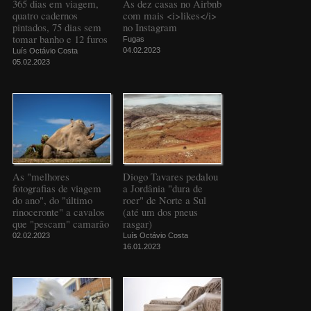
365 dias em viagem,
As dez casas no Airbnb
quatro cadernos
com mais <i>likes</i>
pintados, 75 dias sem
no Instagram
tomar banho e 12 furos
Fugas
04.02.2023
Luís Octávio Costa
05.02.2023
As "melhores
Diogo Tavares pedalou
fotografias de viagem
a Jordânia "dura de
do ano", do "último
roer" de Norte a Sul
rinoceronte" a cavalos
(até um dos pneus
que "pescam" camarão
rasgar)
02.02.2023
Luís Octávio Costa
16.01.2023