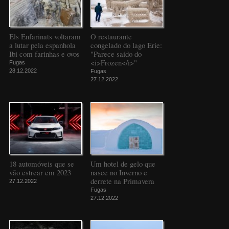
Els Enfarinats voltaram
O restaurante
a lutar pela espanhola
congelado do lago Erie:
Ibi com farinhas e ovos
"Parece saído do
<i>Frozen</i>"
Fugas
28.12.2022
Fugas
27.12.2022
18 automóveis que se
Um hotel de gelo que
vão estrear em 2023
nasce no Inverno e
derrete na Primavera
27.12.2022
Fugas
27.12.2022