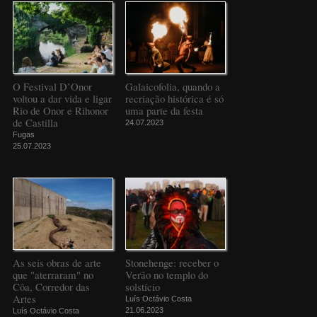
O Festival D’Onor
Galaicofolia, quando a
voltou a dar vida e ligar
recriação histórica é só
Rio de Onor e Rihonor
uma parte da festa
de Castilla
24.07.2023
Fugas
25.07.2023
As seis obras de arte
Stonehenge: receber o
que "aterraram" no
Verão no templo do
Côa, Corredor das
solstício
Artes
Luís Octávio Costa
21.06.2023
Luís Octávio Costa