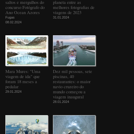
saltos e mergulhos do
planeta entre as
concurso Fotógrafo do
melhores fotografias de
Ano Ocean Azores
viagens de 2023
Fugas
31.01.2024
08.02.2024
Mara Mures: "Uma
Dez mil pessoas, sete
viagem de ida" que
piscinas, 40
foram 18 meses a
restaurantes: o maior
pedalar
navio cruzeiro do
mundo começou a
29.01.2024
viagem inaugural
28.01.2024