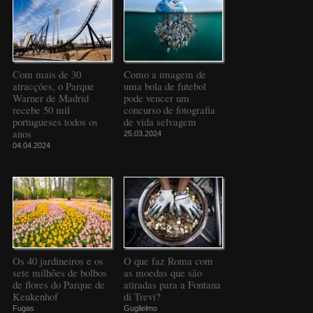
Com mais de 30
Como a imagem de
atracções, o Parque
uma bola de futebol
Warner de Madrid
pode vencer um
recebe 50 mil
concurso de fotografia
portugueses todos os
de vida selvagem
anos
25.03.2024
04.04.2024
Os 40 jardineiros e os
O que faz Roma com
sete milhões de bolbos
as moedas que são
de flores do Parque de
atiradas para a Fontana
Keukenhof
di Trevi?
Fugas
Guglielmo