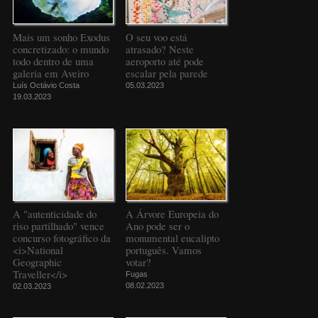
Mais um sonho Exodus
O seu voo está
concretizado: o mundo
atrasado? Neste
todo dentro de uma
aeroporto até pode
galeria em Aveiro
escalar pela parede
Luís Octávio Costa
05.03.2023
19.03.2023
A "autenticidade do
A Árvore Europeia do
riso partilhado" vence
Ano pode ser o
concurso fotográfico da
monumental eucalipto
<i>National
português. Vamos
Geographic
votar?
Traveller</i>
Fugas
08.02.2023
02.03.2023