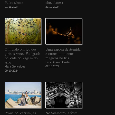
Pedra</em>
chocolates)
01.11.2024
21.10.2024
O mundo onírico dos
Uma raposa destemida
girinos vence Fotógrafo
e outros momentos
de Vida Selvagem do
mágicos no Iris
Ano
Luís Octávio Costa
02.10.2024
Mara Gonçalves
09.10.2024
Póvoa de Varzim, as
No Soalheiro, a festa