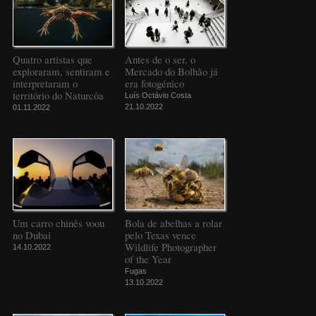
Quatro artistas que
Antes de o ser, o
exploraram, sentiram e
Mercado do Bolhão já
interpretaram o
era fotogénico
território do Naturcôa
Luís Octávio Costa
21.10.2022
01.11.2022
Um carro chinês voou
Bola de abelhas a rolar
no Dubai
pelo Texas vence
Wildlife Photographer
14.10.2022
of the Year
Fugas
13.10.2022