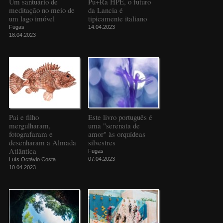
Um santuário de
Pu+Ra HPE, o futuro
meditação no meio de
da Lancia é
um lago imóvel
tipicamente italiano
Fugas
14.04.2023
18.04.2023
Pai e filho
Este livro português é
mergulharam,
uma "serenata de
fotografaram e
amor" às orquídeas
desenharam a Almada
silvestres
Atlântica
Fugas
07.04.2023
Luís Octávio Costa
10.04.2023