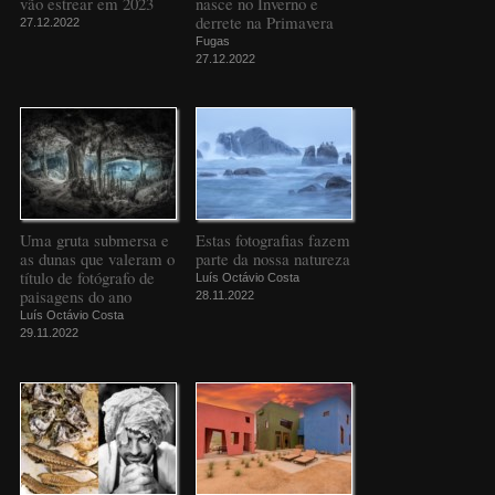
vão estrear em 2023
nasce no Inverno e
derrete na Primavera
27.12.2022
Fugas
27.12.2022
Uma gruta submersa e
Estas fotografias fazem
as dunas que valeram o
parte da nossa natureza
título de fotógrafo de
Luís Octávio Costa
paisagens do ano
28.11.2022
Luís Octávio Costa
29.11.2022