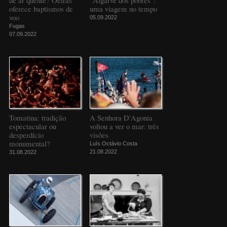
de ar quente? Oeiras
"Algarve dos pobres":
oferece baptismos de
uma viagem no tempo
voo
05.09.2022
Fugas
07.09.2022
Tomatina: tradição
A Senhora D'Agonia
espectacular ou
voltou a ver o mar: três
desperdício
visões
monumental?
Luís Octávio Costa
21.08.2022
31.08.2022