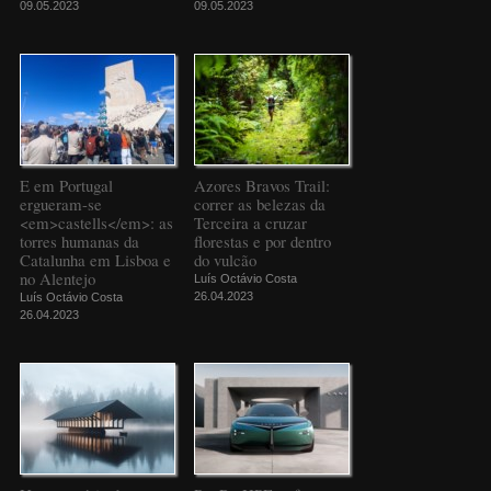
09.05.2023
09.05.2023
E em Portugal
Azores Bravos Trail:
ergueram-se
correr as belezas da
<em>castells</em>: as
Terceira a cruzar
torres humanas da
florestas e por dentro
Catalunha em Lisboa e
do vulcão
no Alentejo
Luís Octávio Costa
26.04.2023
Luís Octávio Costa
26.04.2023