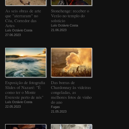
As seis obras de arte
Stonehenge: receber o
que "aterraram" no
Verão no templo do
Côa, Corredor das
solstício
Artes
Luís Octávio Costa
21.06.2023
Luís Octávio Costa
27.06.2023
Exposição de fotografia
Das borras de
Slides of Nazaré: "É
Chardonnay às videiras
como ter o Monte
congeladas, as
Evereste perto de nós"
melhores fotos de vinho
do ano
Luís Octávio Costa
22.05.2023
Fugas
21.05.2023