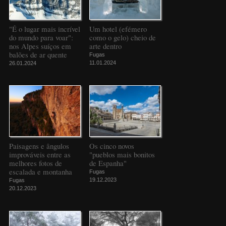
"É o lugar mais incrível
Um hotel (efémero
do mundo para voar":
como o gelo) cheio de
nos Alpes suíços em
arte dentro
balões de ar quente
Fugas
11.01.2024
26.01.2024
Paisagens e ângulos
Os cinco novos
improváveis entre as
"pueblos mais bonitos
melhores fotos de
de Espanha"
escalada e montanha
Fugas
19.12.2023
Fugas
20.12.2023