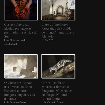
Curtas sobre duas
Entre as "melhores
aldeias portuguesas
fotografias de comida
premiadas na África do
do mundo", uma sabe a
Sul
Alentejo
Luís Octávio Costa
16.05.2023
18.05.2023
O Clube dos Corvos
Carlos Rio foi do
nas arribas do Cabo
estuário à floresta e
Espichel e outras
fotografou 97 espécies
imagens singulares da
do Parque Natural
natureza
Litoral Norte
Luís Octávio Costa
Luís Octávio Costa