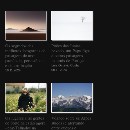
Os segredos das
Pitões das Junias
melhores fotografias de
nevado, um Papa-figos
paisagem do ano:
e outras paisagens
paciência, persistência
naturais de Portugal
e determinação
Luís Octávio Costa
08.11.2024
19.11.2024
Os lugares e as gentes
Voando sobre os Alpes
de Sortelha estão agora
suíços (e aterrando
<em>Talhados na
entre queijos e