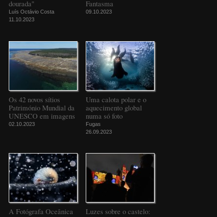
dourada"
Fantasma
Luís Octávio Costa
09.10.2023
11.10.2023
Os 42 novos sítios
Uma calota polar e o
Património Mundial da
aquecimento global
UNESCO em imagens
numa só foto
02.10.2023
Fugas
26.09.2023
A Fotógrafa Oceânica
Luzes sobre o castelo: