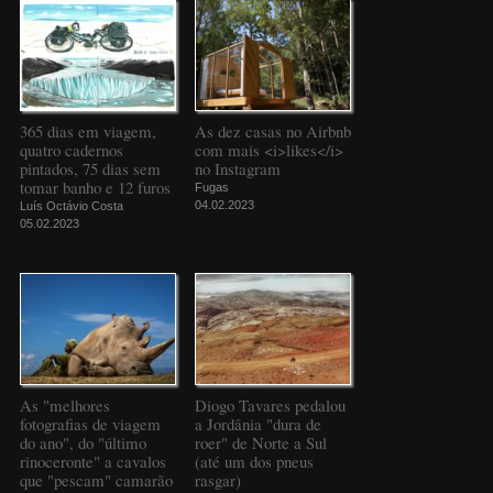
365 dias em viagem,
As dez casas no Airbnb
quatro cadernos
com mais <i>likes</i>
pintados, 75 dias sem
no Instagram
tomar banho e 12 furos
Fugas
04.02.2023
Luís Octávio Costa
05.02.2023
As "melhores
Diogo Tavares pedalou
fotografias de viagem
a Jordânia "dura de
do ano", do "último
roer" de Norte a Sul
rinoceronte" a cavalos
(até um dos pneus
que "pescam" camarão
rasgar)