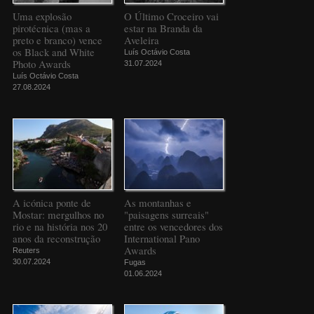
Uma explosão
O Último Croceiro vai
pirotécnica (mas a
estar na Branda da
preto e branco) vence
Aveleira
os Black and White
Luís Octávio Costa
Photo Awards
31.07.2024
Luís Octávio Costa
27.08.2024
A icónica ponte de
As montanhas e
Mostar: mergulhos no
"paisagens surreais"
rio e na história nos 20
entre os vencedores dos
anos da reconstrução
International Pano
Awards
Reuters
30.07.2024
Fugas
01.06.2024