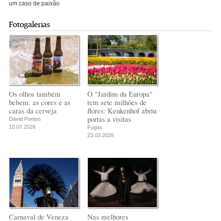
um caso de paixão
Fotogalerias
Os olhos também
O "Jardim da Europa"
bebem: as cores e as
tem sete milhões de
caras da cerveja
flores: Keukenhof abriu
portas a visitas
David Pontes
10.07.2026
Fugas
23.03.2026
Carnaval de Veneza
Nas melhores