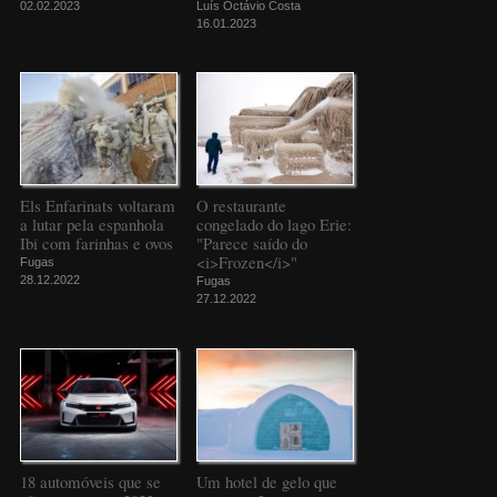
02.02.2023
Luís Octávio Costa
16.01.2023
Els Enfarinats voltaram
O restaurante
a lutar pela espanhola
congelado do lago Erie:
Ibi com farinhas e ovos
"Parece saído do
<i>Frozen</i>"
Fugas
28.12.2022
Fugas
27.12.2022
18 automóveis que se
Um hotel de gelo que