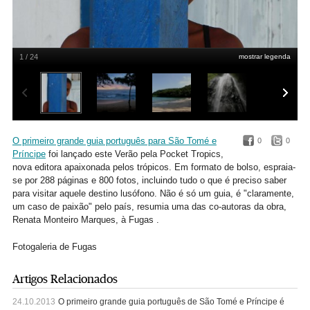
1 / 24
mostrar legenda
DR/Pocket Tropics
O primeiro grande guia português para São Tomé e
0
0
Príncipe
foi lançado este Verão pela Pocket Tropics,
nova editora apaixonada pelos trópicos. Em formato de bolso, espraia-
se por 288 páginas e 800 fotos, incluindo tudo o que é preciso saber
para visitar aquele destino lusófono. Não é só um guia, é "claramente,
um caso de paixão" pelo país, resumia uma das co-autoras da obra,
Renata Monteiro Marques, à Fugas .
Fotogaleria de Fugas
Artigos Relacionados
24.10.2013
O primeiro grande guia português de São Tomé e Príncipe é