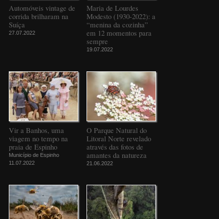
Automóveis vintage de
Maria de Lourdes
corrida brilharam na
Modesto (1930-2022): a
Suíça
“menina da cozinha”
em 12 momentos para
27.07.2022
sempre
19.07.2022
Vir a Banhos, uma
O Parque Natural do
viagem no tempo na
Litoral Norte revelado
praia de Espinho
através das fotos de
amantes da natureza
Município de Espinho
11.07.2022
21.06.2022