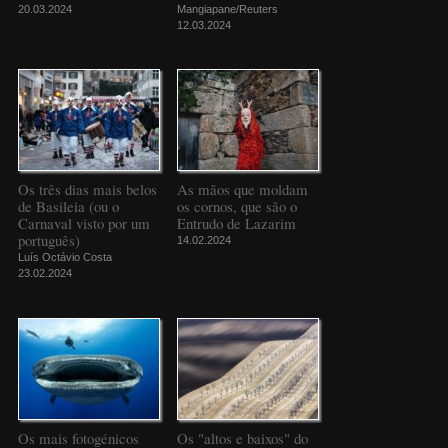
20.03.2024
Mangiapane/Reuters
12.03.2024
Os três dias mais belos
As mãos que moldam
de Basileia (ou o
os cornos, que são o
Carnaval visto por um
Entrudo de Lazarim
português)
14.02.2024
Luís Octávio Costa
23.02.2024
Os mais fotogénicos
Os "altos e baixos" do