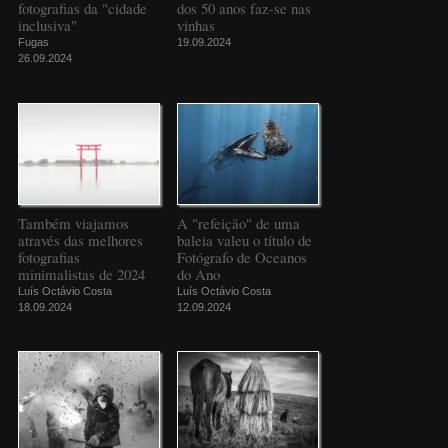
fotografias da "cidade
dos 50 anos faz-se nas
inclusiva"
vinhas
Fugas
19.09.2024
26.09.2024
Também viajamos
A "refeição" de uma
através das melhores
baleia valeu o título de
fotografias
Fotógrafo de Oceanos
minimalistas de 2024
do Ano
Luís Octávio Costa
Luís Octávio Costa
18.09.2024
12.09.2024