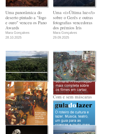
Uma panorâmica do
Uma <i>Última luz</i>
deserto pintado a "fogo
sobre o Gerês e outras
e ouro" venceu os Pano
fotografias vencedoras
Awards
dos prémios Iris
Mara Gonçalves
Mara Gonçalves
28.10.2025
29.09.2025
Fugas em papel
São Tomé e Príncipe:
Em Veneza, o
um olhar de
Carnaval é sedução.
contemplação das suas
Com e sem máscaras
áreas protegidas
Fugas
18.02.2025
Jorge Araújo
24.03.2025