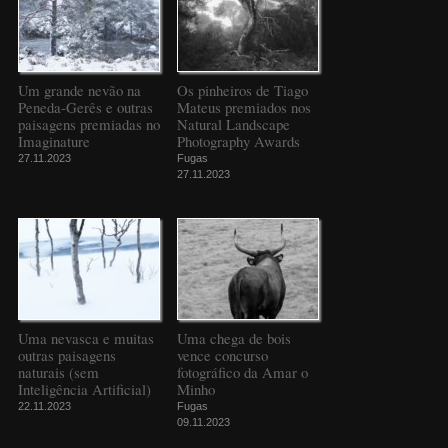
Um grande nevão na
Os pinheiros de Tiago
Peneda-Gerês e outras
Mateus premiados nos
paisagens premiadas no
Natural Landscape
Imaginature
Photography Awards
27.11.2023
Fugas
27.11.2023
Uma nevasca e muitas
Uma chega de bois
outras paisagens
vence concurso
naturais (sem
fotográfico da Amar o
Inteligência Artificial)
Minho
22.11.2023
Fugas
09.11.2023