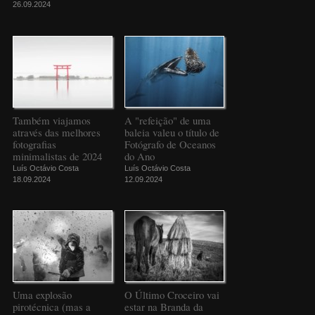
26.09.2024
Também viajamos
A "refeição" de uma
através das melhores
baleia valeu o título de
fotografias
Fotógrafo de Oceanos
minimalistas de 2024
do Ano
Luís Octávio Costa
Luís Octávio Costa
18.09.2024
12.09.2024
Uma explosão
O Último Croceiro vai
pirotécnica (mas a
estar na Branda da