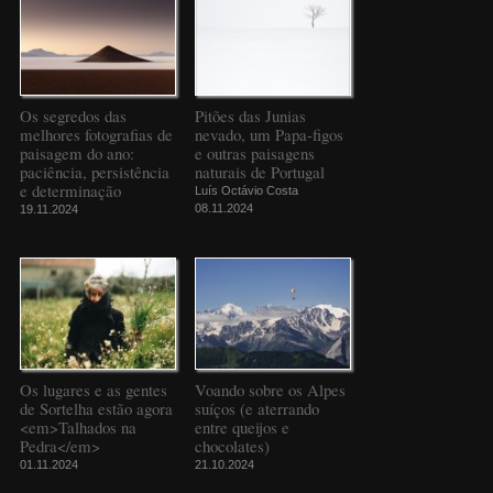
Os segredos das
Pitões das Junias
melhores fotografias de
nevado, um Papa-figos
paisagem do ano:
e outras paisagens
paciência, persistência
naturais de Portugal
e determinação
Luís Octávio Costa
08.11.2024
19.11.2024
Os lugares e as gentes
Voando sobre os Alpes
de Sortelha estão agora
suíços (e aterrando
<em>Talhados na
entre queijos e
Pedra</em>
chocolates)
01.11.2024
21.10.2024