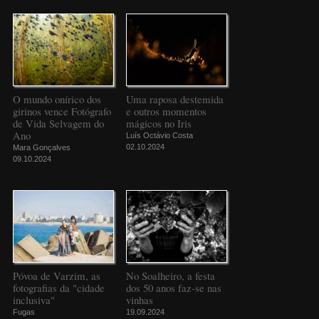
O mundo onírico dos
Uma raposa destemida
girinos vence Fotógrafo
e outros momentos
de Vida Selvagem do
mágicos no Iris
Ano
Luís Octávio Costa
02.10.2024
Mara Gonçalves
09.10.2024
Póvoa de Varzim, as
No Soalheiro, a festa
fotografias da "cidade
dos 50 anos faz-se nas
inclusiva"
vinhas
Fugas
19.09.2024