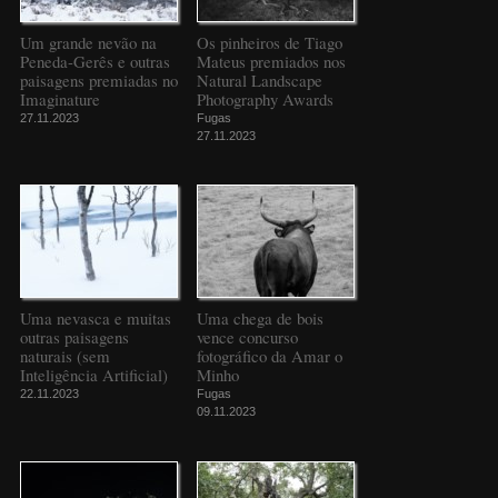
Um grande nevão na
Os pinheiros de Tiago
Peneda-Gerês e outras
Mateus premiados nos
paisagens premiadas no
Natural Landscape
Imaginature
Photography Awards
27.11.2023
Fugas
27.11.2023
Uma nevasca e muitas
Uma chega de bois
outras paisagens
vence concurso
naturais (sem
fotográfico da Amar o
Inteligência Artificial)
Minho
22.11.2023
Fugas
09.11.2023