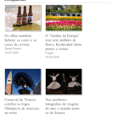
Os olhos também
O "Jardim da Europa"
bebem: as cores e as
tem sete milhões de
caras da cerveja
flores: Keukenhof abriu
portas a visitas
David Pontes
10.07.2026
Fugas
23.03.2026
Carnaval de Veneza
Nas melhores
celebra os Jogos
fotografias de viagens
Olímpicos de máscara
do ano, o mundo move-
no rosto
se de formas