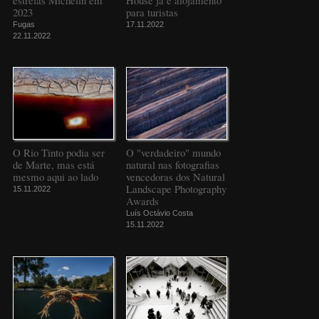
2023
para turistas
Fugas
17.11.2022
22.11.2022
O Rio Tinto podia ser
O "verdadeiro" mundo
de Marte, mas está
natural nas fotografias
mesmo aqui ao lado
vencedoras dos Natural
Landscape Photography
15.11.2022
Awards
Luís Octávio Costa
15.11.2022