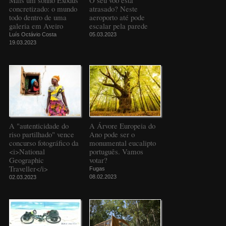
Mais um sonho Exodus
O seu voo está
concretizado: o mundo
atrasado? Neste
todo dentro de uma
aeroporto até pode
galeria em Aveiro
escalar pela parede
Luís Octávio Costa
05.03.2023
19.03.2023
A "autenticidade do
A Árvore Europeia do
riso partilhado" vence
Ano pode ser o
concurso fotográfico da
monumental eucalipto
<i>National
português. Vamos
Geographic
votar?
Traveller</i>
Fugas
08.02.2023
02.03.2023