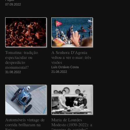
07.09.2022
Tomatina: tradição
A Senhora D'Agonia
espectacular ou
voltou a ver o mar: três
desperdício
visões
monumental?
Luís Octávio Costa
21.08.2022
31.08.2022
Automóveis vintage de
Maria de Lourdes
corrida brilharam na
Modesto (1930-2022): a
Suíça
“menina da cozinha”