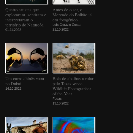
Quatro artistas que
Antes de o ser, o
exploraram, sentiram e
Mercado do Bolhão já
interpretaram o
era fotogénico
território do Naturcôa
Luís Octávio Costa
21.10.2022
01.11.2022
Um carro chinês voou
Bola de abelhas a rolar
no Dubai
pelo Texas vence
Wildlife Photographer
14.10.2022
of the Year
Fugas
13.10.2022