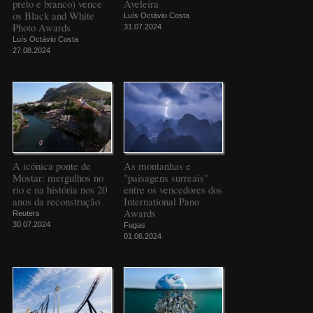
preto e branco) vence
Aveleira
os Black and White
Luís Octávio Costa
Photo Awards
31.07.2024
Luís Octávio Costa
27.08.2024
A icónica ponte de
As montanhas e
Mostar: mergulhos no
"paisagens surreais"
rio e na história nos 20
entre os vencedores dos
anos da reconstrução
International Pano
Awards
Reuters
30.07.2024
Fugas
01.06.2024