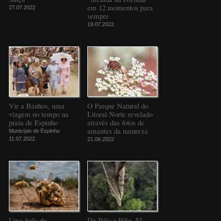
em 12 momentos para
27.07.2022
sempre
19.07.2022
Vir a Banhos, uma
O Parque Natural do
viagem no tempo na
Litoral Norte revelado
praia de Espinho
através das fotos de
amantes da natureza
Município de Espinho
11.07.2022
21.06.2022
Uma bola de
De Pólo a Pólo, 52