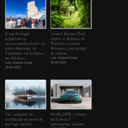
E em Portugal
Azores Bravos Trail:
ergueram-se
correr as belezas da
<em>castells</em>: as
Terceira a cruzar
torres humanas da
florestas e por dentro
Catalunha em Lisboa e
do vulcão
no Alentejo
Luís Octávio Costa
26.04.2023
Luís Octávio Costa
26.04.2023
Um santuário de
Pu+Ra HPE, o futuro
meditação no meio de
da Lancia é
um lago imóvel
tipicamente italiano