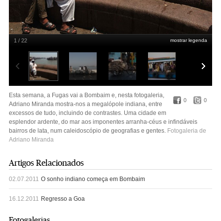
1 / 22
mostrar legenda
Esta semana, a Fugas vai a Bombaim e, nesta fotogaleria, Adriano Miranda
mostra-nos a megalópole indiana, entre excessos de tudo, incluindo de
Esta semana, a Fugas vai a Bombaim e, nesta fotogaleria,
contrastes. Uma cidade em esplendor ardente, do mar aos imponentes arranha-
0
0
Adriano Miranda mostra-nos a megalópole indiana, entre
céus e infindáveis bairros de lata, num caleidoscópio de geografias e gentes.
excessos de tudo, incluindo de contrastes. Uma cidade em
esplendor ardente, do mar aos imponentes arranha-céus e infindáveis
bairros de lata, num caleidoscópio de geografias e gentes.
Fotogaleria de
Adriano Miranda
Artigos Relacionados
02.07.2011
O sonho indiano começa em Bombaim
16.12.2011
Regresso a Goa
Fotogalerias