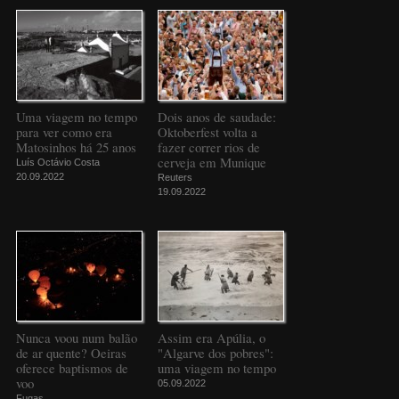
Uma viagem no tempo
Dois anos de saudade:
para ver como era
Oktoberfest volta a
Matosinhos há 25 anos
fazer correr rios de
cerveja em Munique
Luís Octávio Costa
20.09.2022
Reuters
19.09.2022
Nunca voou num balão
Assim era Apúlia, o
de ar quente? Oeiras
"Algarve dos pobres":
oferece baptismos de
uma viagem no tempo
voo
05.09.2022
Fugas