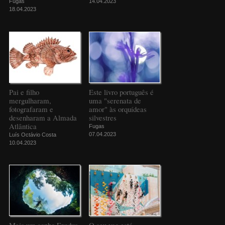
Fugas
14.04.2023
18.04.2023
Pai e filho
Este livro português é
mergulharam,
uma "serenata de
fotografaram e
amor" às orquídeas
desenharam a Almada
silvestres
Atlântica
Fugas
07.04.2023
Luís Octávio Costa
10.04.2023