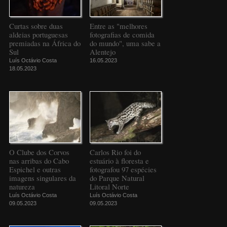
Curtas sobre duas
Entre as "melhores
aldeias portuguesas
fotografias de comida
premiadas na África do
do mundo", uma sabe a
Sul
Alentejo
Luís Octávio Costa
16.05.2023
18.05.2023
O Clube dos Corvos
Carlos Rio foi do
nas arribas do Cabo
estuário à floresta e
Espichel e outras
fotografou 97 espécies
imagens singulares da
do Parque Natural
natureza
Litoral Norte
Luís Octávio Costa
Luís Octávio Costa
09.05.2023
09.05.2023