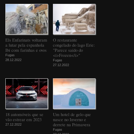
Els Enfarinats voltaram
O restaurante
a lutar pela espanhola
congelado do lago Erie:
Ibi com farinhas e ovos
"Parece saído do
<i>Frozen</i>"
Fugas
28.12.2022
Fugas
27.12.2022
18 automóveis que se
Um hotel de gelo que
vão estrear em 2023
nasce no Inverno e
derrete na Primavera
27.12.2022
Fugas