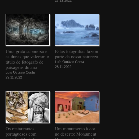
27.12.2022
Uma gruta submersa e
Estas fotografias fazem
as dunas que valeram o
parte da nossa natureza
título de fotógrafo de
Luís Octávio Costa
paisagens do ano
28.11.2022
Luís Octávio Costa
29.11.2022
Os restaurantes
Um monumento à cor
portugueses com
no deserto: Monument
estrelas Michelin em
House já é alojamento