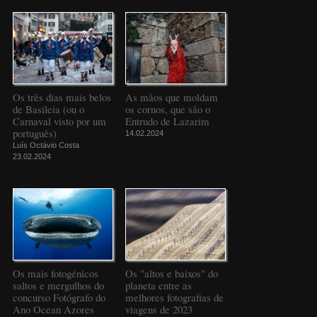
Os três dias mais belos
As mãos que moldam
de Basileia (ou o
os cornos, que são o
Carnaval visto por um
Entrudo de Lazarim
português)
14.02.2024
Luís Octávio Costa
23.02.2024
Os mais fotogénicos
Os "altos e baixos" do
saltos e mergulhos do
planeta entre as
concurso Fotógrafo do
melhores fotografias de
Ano Ocean Azores
viagens de 2023