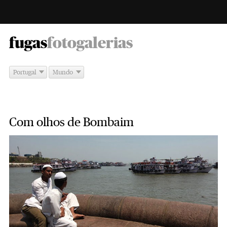
-
fugas
fotogalerias
Portugal
Mundo
Com olhos de Bombaim