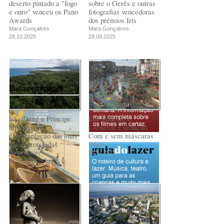
deserto pintado a "fogo
sobre o Gerês e outras
e ouro" venceu os Pano
fotografias vencedoras
Awards
dos prémios Iris
Mara Gonçalves
Mara Gonçalves
28.10.2025
29.09.2025
Fugas em papel
São Tomé e Príncipe:
Em Veneza, o
um olhar de
Carnaval é sedução.
contemplação das suas
Com e sem máscaras
áreas protegidas
Fugas
18.02.2025
Jorge Araújo
24.03.2025
PUB