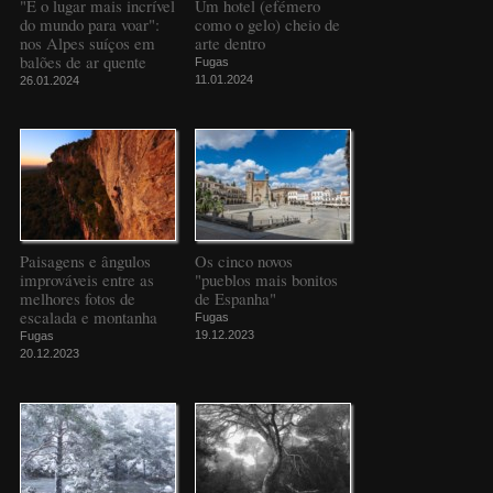
"É o lugar mais incrível
Um hotel (efémero
do mundo para voar":
como o gelo) cheio de
nos Alpes suíços em
arte dentro
balões de ar quente
Fugas
11.01.2024
26.01.2024
Paisagens e ângulos
Os cinco novos
improváveis entre as
"pueblos mais bonitos
melhores fotos de
de Espanha"
escalada e montanha
Fugas
19.12.2023
Fugas
20.12.2023