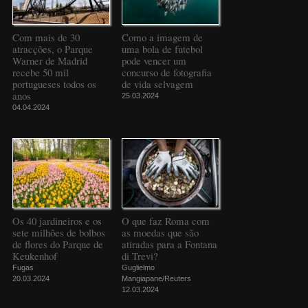
Com mais de 30
Como a imagem de
atracções, o Parque
uma bola de futebol
Warner de Madrid
pode vencer um
recebe 50 mil
concurso de fotografia
portugueses todos os
de vida selvagem
anos
25.03.2024
04.04.2024
Os 40 jardineiros e os
O que faz Roma com
sete milhões de bolbos
as moedas que são
de flores do Parque de
atiradas para a Fontana
Keukenhof
di Trevi?
Fugas
Guglielmo
20.03.2024
Mangiapane/Reuters
12.03.2024