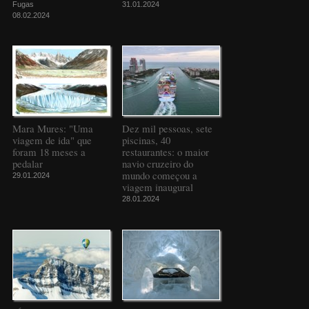
Fugas
31.01.2024
08.02.2024
Mara Mures: "Uma
Dez mil pessoas, sete
viagem de ida" que
piscinas, 40
foram 18 meses a
restaurantes: o maior
pedalar
navio cruzeiro do
mundo começou a
29.01.2024
viagem inaugural
28.01.2024