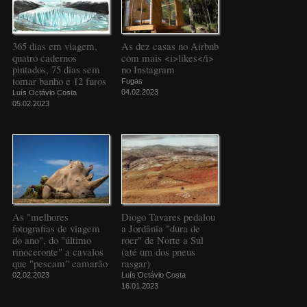
365 dias em viagem,
As dez casas no Airbnb
quatro cadernos
com mais <i>likes</i>
pintados, 75 dias sem
no Instagram
tomar banho e 12 furos
Fugas
04.02.2023
Luís Octávio Costa
05.02.2023
As "melhores
Diogo Tavares pedalou
fotografias de viagem
a Jordânia "dura de
do ano", do "último
roer" de Norte a Sul
rinoceronte" a cavalos
(até um dos pneus
que "pescam" camarão
rasgar)
02.02.2023
Luís Octávio Costa
16.01.2023