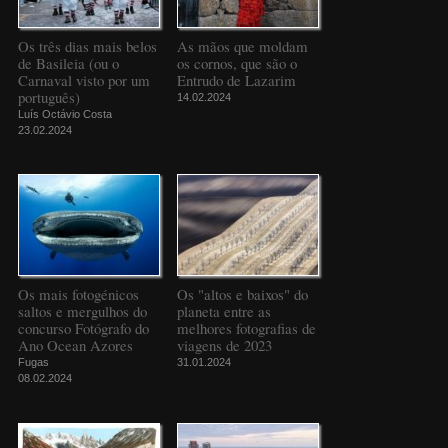
Os três dias mais belos
As mãos que moldam
de Basileia (ou o
os cornos, que são o
Carnaval visto por um
Entrudo de Lazarim
português)
14.02.2024
Luís Octávio Costa
23.02.2024
Os mais fotogénicos
Os "altos e baixos" do
saltos e mergulhos do
planeta entre as
concurso Fotógrafo do
melhores fotografias de
Ano Ocean Azores
viagens de 2023
Fugas
31.01.2024
08.02.2024