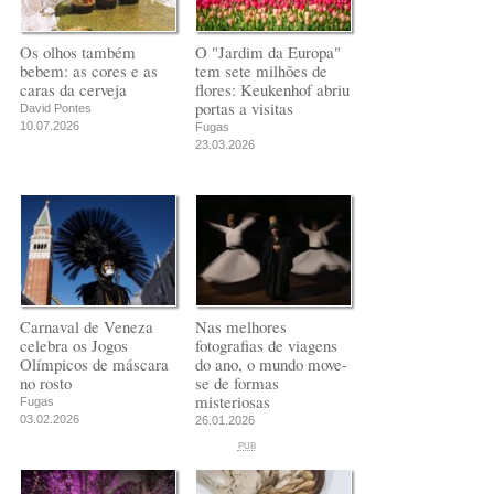
Os olhos também
O "Jardim da Europa"
bebem: as cores e as
tem sete milhões de
caras da cerveja
flores: Keukenhof abriu
portas a visitas
David Pontes
10.07.2026
Fugas
23.03.2026
Carnaval de Veneza
Nas melhores
celebra os Jogos
fotografias de viagens
Olímpicos de máscara
do ano, o mundo move-
no rosto
se de formas
misteriosas
Fugas
03.02.2026
26.01.2026
PUB
PUB