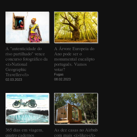
A "autenticidade do
A Árvore Europeia do
riso partilhado" vence
Ano pode ser o
concurso fotográfico da
monumental eucalipto
<i>National
português. Vamos
Geographic
votar?
Traveller</i>
Fugas
08.02.2023
02.03.2023
365 dias em viagem,
As dez casas no Airbnb
quatro cadernos
com mais <i>likes</i>