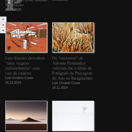
Revelação
29.01.2025
×
×
×
--%>
Luís Simões desenhou
Os "sussurros" de
"uma viagem
Antonio Fernandez
extraordinária" sem
valeram-lhe o título de
sair da cadeira
Fotógrafo de Paisagem
do Ano no Imaginature
Luís Octávio Costa
05.12.2024
Luís Octávio Costa
20.11.2024