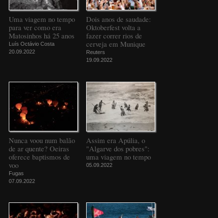
Uma viagem no tempo
Dois anos de saudade:
para ver como era
Oktoberfest volta a
Matosinhos há 25 anos
fazer correr rios de
cerveja em Munique
Luís Octávio Costa
20.09.2022
Reuters
19.09.2022
Nunca voou num balão
Assim era Apúlia, o
de ar quente? Oeiras
"Algarve dos pobres":
oferece baptismos de
uma viagem no tempo
voo
05.09.2022
Fugas
07.09.2022