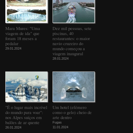
Mara Mures: "Uma
Dez mil pessoas, sete
viagem de ida" que
piscinas, 40
foram 18 meses a
restaurantes: o maior
pedalar
navio cruzeiro do
mundo começou a
29.01.2024
viagem inaugural
28.01.2024
"É o lugar mais incrível
Um hotel (efémero
do mundo para voar":
como o gelo) cheio de
nos Alpes suíços em
arte dentro
balões de ar quente
Fugas
11.01.2024
26.01.2024