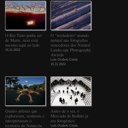
O Rio Tinto podia ser
O "verdadeiro" mundo
de Marte, mas está
natural nas fotografias
mesmo aqui ao lado
vencedoras dos Natural
Landscape Photography
15.11.2022
Awards
Luís Octávio Costa
15.11.2022
Quatro artistas que
Antes de o ser, o
exploraram, sentiram e
Mercado do Bolhão já
interpretaram o
era fotogénico
território do Naturcôa
Luís Octávio Costa