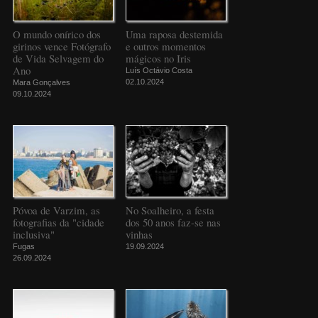
O mundo onírico dos
Uma raposa destemida
girinos vence Fotógrafo
e outros momentos
de Vida Selvagem do
mágicos no Iris
Ano
Luís Octávio Costa
02.10.2024
Mara Gonçalves
09.10.2024
Póvoa de Varzim, as
No Soalheiro, a festa
fotografias da "cidade
dos 50 anos faz-se nas
inclusiva"
vinhas
Fugas
19.09.2024
26.09.2024