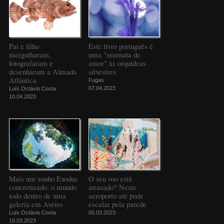
Pai e filho
Este livro português é
mergulharam,
uma "serenata de
fotografaram e
amor" às orquídeas
desenharam a Almada
silvestres
Atlântica
Fugas
07.04.2023
Luís Octávio Costa
10.04.2023
Mais um sonho Exodus
O seu voo está
concretizado: o mundo
atrasado? Neste
todo dentro de uma
aeroporto até pode
galeria em Aveiro
escalar pela parede
Luís Octávio Costa
05.03.2023
19.03.2023