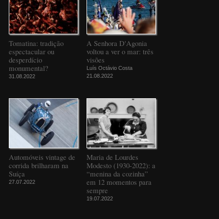
Tomatina: tradição
A Senhora D'Agonia
espectacular ou
voltou a ver o mar: três
desperdício
visões
monumental?
Luís Octávio Costa
21.08.2022
31.08.2022
Automóveis vintage de
Maria de Lourdes
corrida brilharam na
Modesto (1930-2022): a
Suíça
“menina da cozinha”
em 12 momentos para
27.07.2022
sempre
19.07.2022