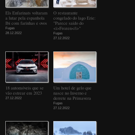
Els Enfarinats voltaram
O restaurante
a lutar pela espanhola
congelado do lago Erie:
Ibi com farinhas e ovos
"Parece saído do
<i>Frozen</i>"
Fugas
28.12.2022
Fugas
27.12.2022
18 automóveis que se
Um hotel de gelo que
vão estrear em 2023
nasce no Inverno e
derrete na Primavera
27.12.2022
Fugas
27.12.2022