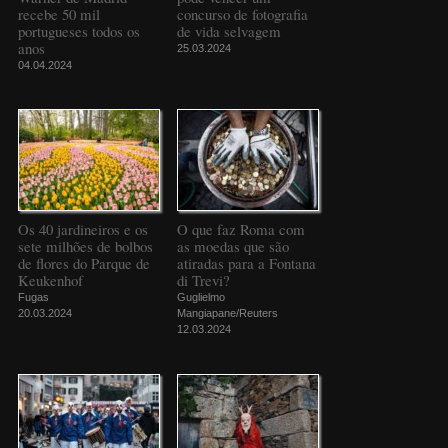
recebe 50 mil
concurso de fotografia
portugueses todos os
de vida selvagem
anos
25.03.2024
04.04.2024
Os 40 jardineiros e os
O que faz Roma com
sete milhões de bolbos
as moedas que são
de flores do Parque de
atiradas para a Fontana
Keukenhof
di Trevi?
Fugas
Guglielmo
20.03.2024
Mangiapane/Reuters
12.03.2024