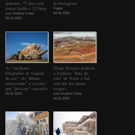
pintados, 75 dias sem
no Instagram
tomar banho e 12 furos
Fugas
04.02.2023
Luís Octávio Costa
05.02.2023
As "melhores
Diogo Tavares pedalou
fotografias de viagem
a Jordânia "dura de
do ano", do "último
roer" de Norte a Sul
rinoceronte" a cavalos
(até um dos pneus
que "pescam" camarão
rasgar)
02.02.2023
Luís Octávio Costa
16.01.2023