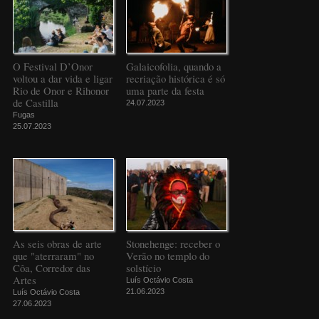
O Festival D’Onor
Galaicofolia, quando a
voltou a dar vida e ligar
recriação histórica é só
Rio de Onor e Rihonor
uma parte da festa
de Castilla
24.07.2023
Fugas
25.07.2023
As seis obras de arte
Stonehenge: receber o
que "aterraram" no
Verão no templo do
Côa, Corredor das
solstício
Artes
Luís Octávio Costa
21.06.2023
Luís Octávio Costa
27.06.2023