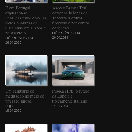
E em Portugal
Azores Bravos Trail:
ergueram-se
correr as belezas da
<em>castells</em>: as
Terceira a cruzar
torres humanas da
florestas e por dentro
Catalunha em Lisboa e
do vulcão
no Alentejo
Luís Octávio Costa
26.04.2023
Luís Octávio Costa
26.04.2023
Um santuário de
Pu+Ra HPE, o futuro
meditação no meio de
da Lancia é
um lago imóvel
tipicamente italiano
Fugas
14.04.2023
18.04.2023