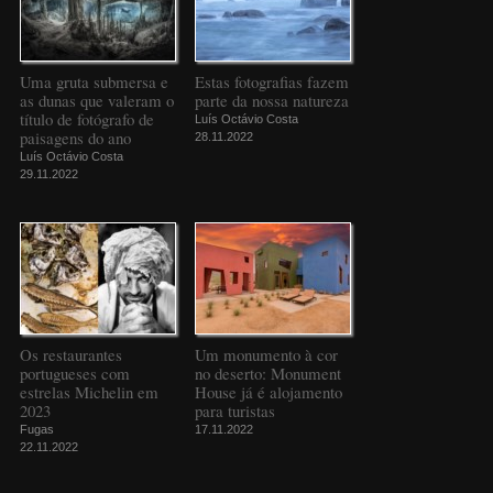
Uma gruta submersa e
Estas fotografias fazem
as dunas que valeram o
parte da nossa natureza
título de fotógrafo de
Luís Octávio Costa
paisagens do ano
28.11.2022
Luís Octávio Costa
29.11.2022
Os restaurantes
Um monumento à cor
portugueses com
no deserto: Monument
estrelas Michelin em
House já é alojamento
2023
para turistas
Fugas
17.11.2022
22.11.2022