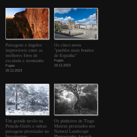
Paisagens e ângulos
Os cinco novos
improváveis entre as
"pueblos mais bonitos
melhores fotos de
de Espanha"
escalada e montanha
Fugas
19.12.2023
Fugas
20.12.2023
Um grande nevão na
Os pinheiros de Tiago
Peneda-Gerês e outras
Mateus premiados nos
paisagens premiadas no
Natural Landscape
Imaginature
Photography Awards