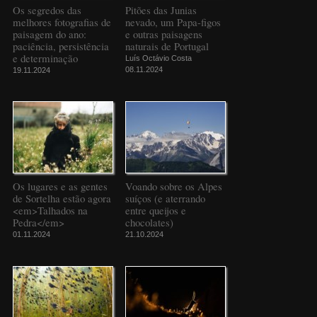
Os segredos das
Pitões das Junias
melhores fotografias de
nevado, um Papa-figos
paisagem do ano:
e outras paisagens
paciência, persistência
naturais de Portugal
e determinação
Luís Octávio Costa
08.11.2024
19.11.2024
Os lugares e as gentes
Voando sobre os Alpes
de Sortelha estão agora
suíços (e aterrando
<em>Talhados na
entre queijos e
Pedra</em>
chocolates)
01.11.2024
21.10.2024