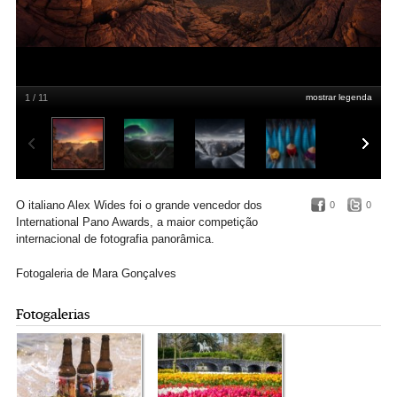
1 / 11
mostrar legenda
Last Fireworks
: grande vencedor do prémio Open Photographer of the Year e da
categoria Natureza/Paisagem
Alessandro Cantarelli/The 16th Epson International
Pano Awards (thepanoawards.com)
O italiano Alex Wides foi o grande vencedor dos
0
0
International Pano Awards, a maior competição
internacional de fotografia panorâmica.
Fotogaleria de Mara Gonçalves
Fotogalerias