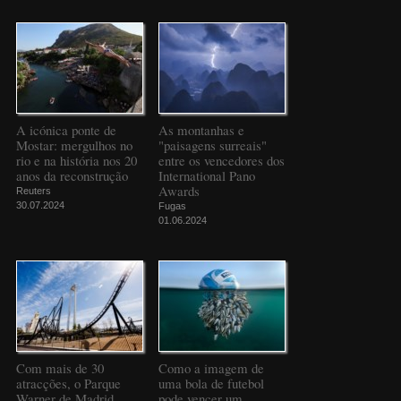
A icónica ponte de
As montanhas e
Mostar: mergulhos no
"paisagens surreais"
rio e na história nos 20
entre os vencedores dos
anos da reconstrução
International Pano
Awards
Reuters
30.07.2024
Fugas
01.06.2024
Com mais de 30
Como a imagem de
atracções, o Parque
uma bola de futebol
Warner de Madrid
pode vencer um