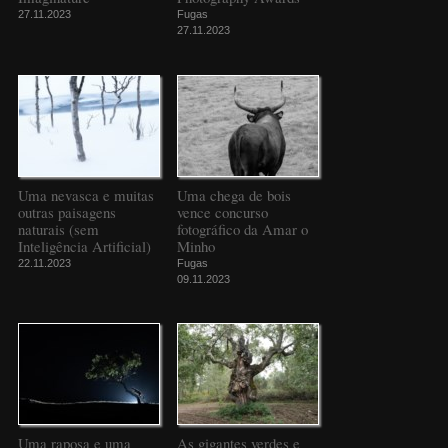
27.11.2023
Fugas
27.11.2023
Uma nevasca e muitas
Uma chega de bois
outras paisagens
vence concurso
naturais (sem
fotográfico da Amar o
Inteligência Artificial)
Minho
22.11.2023
Fugas
09.11.2023
Uma raposa e uma
As gigantes verdes e