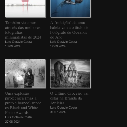
Também viajamos
A "refeição" de uma
através das melhores
baleia valeu o título de
fotografias
Fotógrafo de Oceanos
minimalistas de 2024
do Ano
Luís Octávio Costa
Luís Octávio Costa
18.09.2024
12.09.2024
Uma explosão
O Último Croceiro vai
pirotécnica (mas a
estar na Branda da
preto e branco) vence
Aveleira
os Black and White
Luís Octávio Costa
Photo Awards
31.07.2024
Luís Octávio Costa
27.08.2024