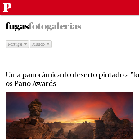
Público
Saltar
-
para
fugas
fotogalerias
o
conteúdo
Portugal
Mundo
Uma panorâmica do deserto pintado a "fo
os Pano Awards