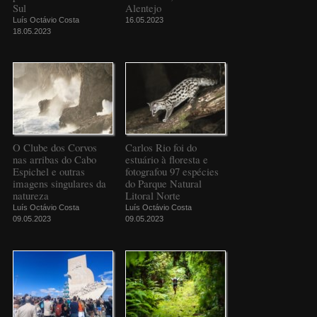
Sul
Alentejo
Luís Octávio Costa
16.05.2023
18.05.2023
O Clube dos Corvos
Carlos Rio foi do
nas arribas do Cabo
estuário à floresta e
Espichel e outras
fotografou 97 espécies
imagens singulares da
do Parque Natural
natureza
Litoral Norte
Luís Octávio Costa
Luís Octávio Costa
09.05.2023
09.05.2023